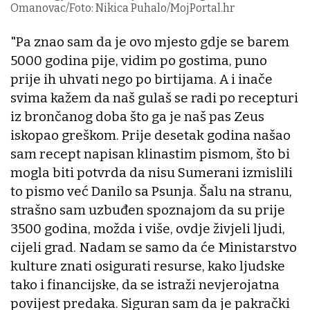
Omanovac/Foto: Nikica Puhalo/MojPortal.hr
"Pa znao sam da je ovo mjesto gdje se barem
5000 godina pije, vidim po gostima, puno
prije ih uhvati nego po birtijama. A i inače
svima kažem da naš gulaš se radi po recepturi
iz brončanog doba što ga je naš pas Zeus
iskopao greškom. Prije desetak godina našao
sam recept napisan klinastim pismom, što bi
mogla biti potvrda da nisu Sumerani izmislili
to pismo već Danilo sa Psunja. Šalu na stranu,
strašno sam uzbuđen spoznajom da su prije
3500 godina, možda i više, ovdje živjeli ljudi,
cijeli grad. Nadam se samo da će Ministarstvo
kulture znati osigurati resurse, kako ljudske
tako i financijske, da se istraži nevjerojatna
povijest predaka. Siguran sam da je pakrački