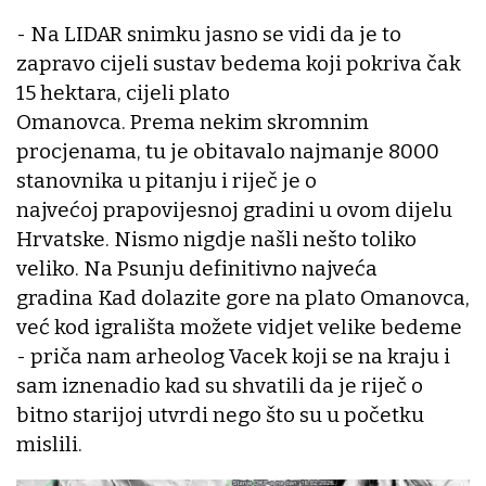
- Na LIDAR snimku jasno se vidi da je to
zapravo cijeli sustav bedema koji pokriva čak
15 hektara, cijeli plato
Omanovca. Prema nekim skromnim
procjenama, tu je obitavalo najmanje 8000
stanovnika u pitanju i riječ je o
najvećoj prapovijesnoj gradini u ovom dijelu
Hrvatske. Nismo nigdje našli nešto toliko
veliko. Na Psunju definitivno najveća
gradina Kad dolazite gore na plato Omanovca,
već kod igrališta možete vidjet velike bedeme
- priča nam arheolog Vacek koji se na kraju i
sam iznenadio kad su shvatili da je riječ o
bitno starijoj utvrdi nego što su u početku
mislili.