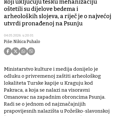
koji uključuju tešku mehanizaciju
oštetili su dijelove bedema i
arheoloških slojeva, a riječ je o najvećoj
utvrdi pronađenoj na Psunju
04.05.2026. u 20:01
Piše: Nikica Puhalo
Ministarstvo kulture i medija donijelo je
odluku o privremenoj zaštiti arheološkog
lokaliteta Turske kapije u Kraguju kod
Pakraca, a koja se nalazi na visoravni
Omanovac na zapadnim obroncima Psunja.
Radi se o jednom od najznačajnijih
prapovijesnih nalazišta u Požeško-slavonskoj