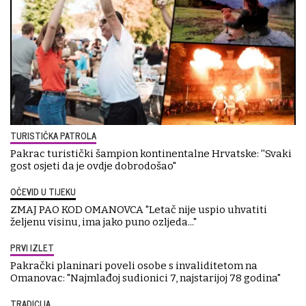
TURISTIČKA PATROLA
Pakrac turistički šampion kontinentalne Hrvatske: ''Svaki
gost osjeti da je ovdje dobrodošao"
OČEVID U TIJEKU
ZMAJ PAO KOD OMANOVCA "Letač nije uspio uhvatiti
željenu visinu, ima jako puno ozljeda..."
PRVI IZLET
Pakrački planinari poveli osobe s invaliditetom na
Omanovac: "Najmlađoj sudionici 7, najstarijoj 78 godina"
TRADICIJA