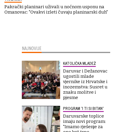
Pakrački planinari uživali u noćnom usponu na
Omanovac: "Ovakvi izleti čuvaju planinarski duh"
NAJNOVIJE
KATOLIČKA MLADEŽ
Daruvar i Dežanovac
ugostili mlade
vjernike iz Hrvatske i
inozemstva: Susret u
znaku molitve i
pjesme
PROGRAM "I TI SI BITAN"
Daruvarske toplice
imaju novi program:
"Imamo rješenje za