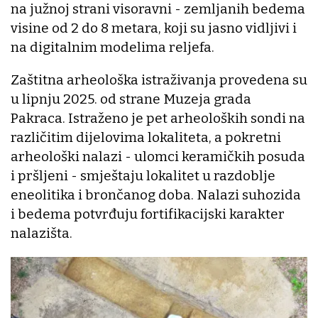
na južnoj strani visoravni - zemljanih bedema
visine od 2 do 8 metara, koji su jasno vidljivi i
na digitalnim modelima reljefa.
Zaštitna arheološka istraživanja provedena su
u lipnju 2025. od strane Muzeja grada
Pakraca. Istraženo je pet arheoloških sondi na
različitim dijelovima lokaliteta, a pokretni
arheološki nalazi - ulomci keramičkih posuda
i pršljeni - smještaju lokalitet u razdoblje
eneolitika i brončanog doba. Nalazi suhozida
i bedema potvrđuju fortifikacijski karakter
nalazišta.