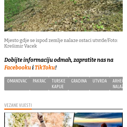
Mjesto gdje se ispod zemlje nalaze ostaci utvrde/Foto:
Krešimir Vacek
Dobijte informaciju odmah, zapratite nas na
Facebooku
i
TikToku
!
OMANOVAC
PAKRAC
TURSKE
GRADINA
UTVRDA
ARHEOL
KAPIJE
NALAZI
VEZANE VIJESTI