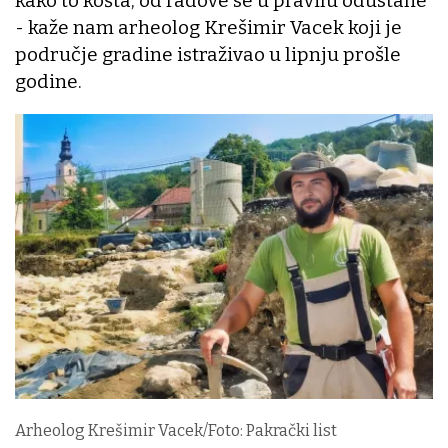
kako to košta, od radove se u pravilu odustane
- kaže nam arheolog Krešimir Vacek koji je
područje gradine istraživao u lipnju prošle
godine.
Arheolog Krešimir Vacek/Foto: Pakrački list