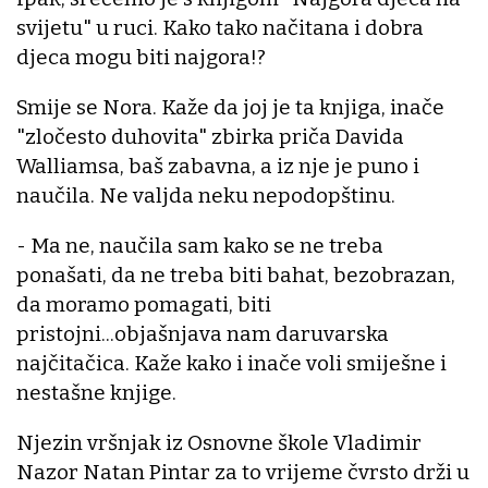
svijetu" u ruci. Kako tako načitana i dobra
djeca mogu biti najgora!?
Smije se Nora. Kaže da joj je ta knjiga, inače
"zločesto duhovita" zbirka priča Davida
Walliamsa, baš zabavna, a iz nje je puno i
naučila. Ne valjda neku nepodopštinu.
- Ma ne, naučila sam kako se ne treba
ponašati, da ne treba biti bahat, bezobrazan,
da moramo pomagati, biti
pristojni...objašnjava nam daruvarska
najčitačica. Kaže kako i inače voli smiješne i
nestašne knjige.
Njezin vršnjak iz Osnovne škole Vladimir
Nazor Natan Pintar za to vrijeme čvrsto drži u