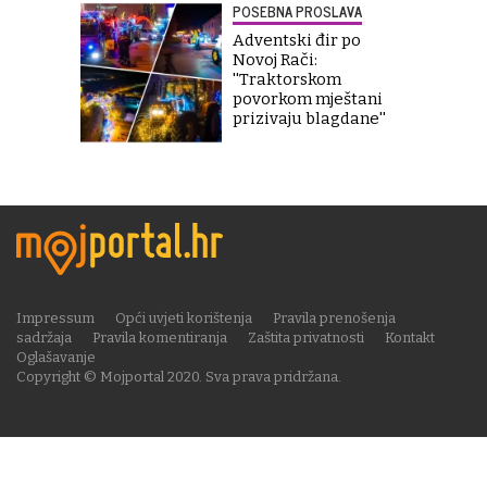
POSEBNA PROSLAVA
Adventski đir po
Novoj Rači:
''Traktorskom
povorkom mještani
prizivaju blagdane''
Impressum
Opći uvjeti korištenja
Pravila prenošenja
sadržaja
Pravila komentiranja
Zaštita privatnosti
Kontakt
Oglašavanje
Copyright © Mojportal 2020. Sva prava pridržana.