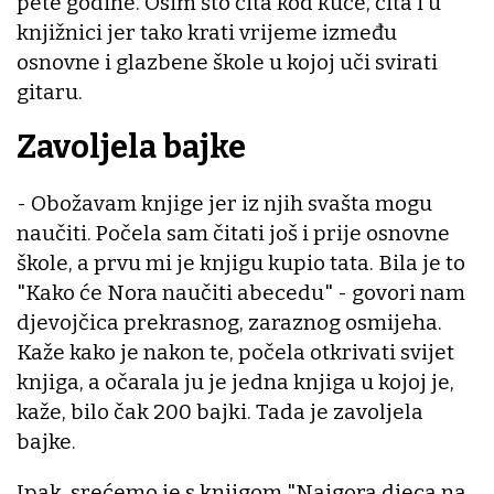
pete godine. Osim što čita kod kuće, čita i u
knjižnici jer tako krati vrijeme između
osnovne i glazbene škole u kojoj uči svirati
gitaru.
Zavoljela bajke
- Obožavam knjige jer iz njih svašta mogu
naučiti. Počela sam čitati još i prije osnovne
škole, a prvu mi je knjigu kupio tata. Bila je to
"Kako će Nora naučiti abecedu" - govori nam
djevojčica prekrasnog, zaraznog osmijeha.
Kaže kako je nakon te, počela otkrivati svijet
knjiga, a očarala ju je jedna knjiga u kojoj je,
kaže, bilo čak 200 bajki. Tada je zavoljela
bajke.
Ipak, srećemo je s knjigom "Najgora djeca na