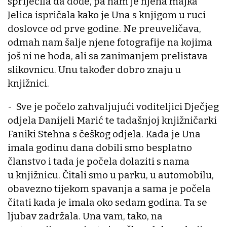
spriječila da dođe, pa nam je njena majka
Jelica ispričala kako je Una s knjigom u ruci
doslovce od prve godine. Ne preuveličava,
odmah nam šalje njene fotografije na kojima
još ni ne hoda, ali sa zanimanjem prelistava
slikovnicu. Unu također dobro znaju u
knjižnici.
- Sve je počelo zahvaljujući voditeljici Dječjeg
odjela Danijeli Marić te tadašnjoj knjižničarki
Faniki Stehna s češkog odjela. Kada je Una
imala godinu dana dobili smo besplatno
članstvo i tada je počela dolaziti s nama
u knjižnicu. Čitali smo u parku, u automobilu,
obavezno tijekom spavanja a sama je počela
čitati kada je imala oko sedam godina. Ta se
ljubav zadržala. Una vam, tako, na