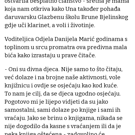
ostvarila besplatno članstvo - sretna je mama
koja nam otkriva kako Una također pohađa
daruvarsku Glazbenu školu Brune Bjelinskog
gdje uči klarinet, a voli i životinje.
Voditeljica Odjela Danijela Marić godinama s
toplinom u srcu promatra ova predivna mala
bića kako izrastaju u prave čitače.
- Oni su divna djeca. Nije samo to što čitaju,
već dolaze i na brojne naše aktivnosti, vole
knjižnicu i ovdje se osjećaju kao kod kuće.
To nam je cilj, da se djeca ugodno osjećaju.
Pogotovo mi je lijepo vidjeti da su jako
samostalni, sami dolaze po knjige i sami ih
vraćaju. Jako se brinu o knjigama, nikada se
nije dogodilo da kasne s vraćanjem ili da je
neka knjiga oštećena - zadovoljno će