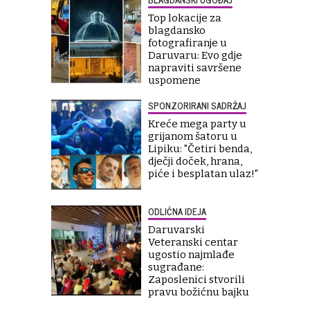
Top lokacije za
blagdansko
fotografiranje u
Daruvaru: Evo gdje
napraviti savršene
uspomene
SPONZORIRANI SADRŽAJ
Kreće mega party u
grijanom šatoru u
Lipiku: "Četiri benda,
dječji doček, hrana,
piće i besplatan ulaz!"
ODLIČNA IDEJA
Daruvarski
Veteranski centar
ugostio najmlađe
sugrađane:
Zaposlenici stvorili
pravu božićnu bajku