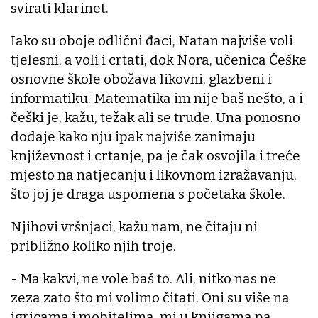
svirati klarinet.
Iako su oboje odlični đaci, Natan najviše voli
tjelesni, a voli i crtati, dok Nora, učenica Češke
osnovne škole obožava likovni, glazbeni i
informatiku. Matematika im nije baš nešto, a i
češki je, kažu, težak ali se trude. Una ponosno
dodaje kako nju ipak najviše zanimaju
književnost i crtanje, pa je čak osvojila i treće
mjesto na natjecanju i likovnom izražavanju,
što joj je draga uspomena s početaka škole.
Njihovi vršnjaci, kažu nam, ne čitaju ni
približno koliko njih troje.
- Ma kakvi, ne vole baš to. Ali, nitko nas ne
zeza zato što mi volimo čitati. Oni su više na
igricama i mobitelima, mi u knjigama pa