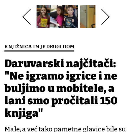
KNJIŽNICA IM JE DRUGI DOM
Daruvarski najčitači:
"Ne igramo igrice i ne
buljimo u mobitele, a
lani smo pročitali 150
knjiga"
Male, a već tako pametne glavice bile su