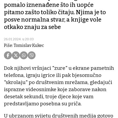
pomalo iznenađene što ih uopće
pitamo zašto toliko čitaju. Njima je to
posve normalna stvar, a knjige vole
otkako znaju za sebe
26.01.2024. u 20:03
Piše: Tomislav Kukec
Dok njihovi vršnjaci "zure" u ekrane pametnih
telefona, igraju igrice ili pak bjesomučno
"skrolaju" po društvenim mrežama, gledajući
isprazne videosnimke koje zaborave nakon
desetak sekundi, troje djece koje vam
predstavljamo posebna su priča.
U ubrzanom svijetu društvenih medija gotovo