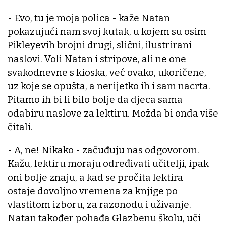
- Evo, tu je moja polica - kaže Natan
pokazujući nam svoj kutak, u kojem su osim
Pikleyevih brojni drugi, slični, ilustrirani
naslovi. Voli Natan i stripove, ali ne one
svakodnevne s kioska, već ovako, ukoričene,
uz koje se opušta, a nerijetko ih i sam nacrta.
Pitamo ih bi li bilo bolje da djeca sama
odabiru naslove za lektiru. Možda bi onda više
čitali.
- A, ne! Nikako - začuđuju nas odgovorom.
Kažu, lektiru moraju određivati učitelji, ipak
oni bolje znaju, a kad se pročita lektira
ostaje dovoljno vremena za knjige po
vlastitom izboru, za razonodu i uživanje.
Natan također pohađa Glazbenu školu, uči