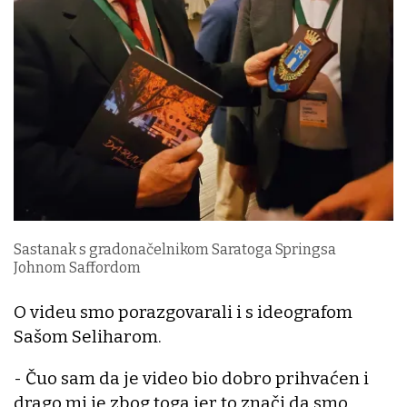
Sastanak s gradonačelnikom Saratoga Springsa
Johnom Saffordom
O videu smo porazgovarali i s ideografom
Sašom Seliharom.
- Čuo sam da je video bio dobro prihvaćen i
drago mi je zbog toga jer to znači da smo