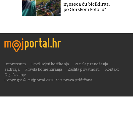
mjeseca ću biciklirati
po Gorskom kotaru"
Impressum
Opći uvjeti korištenja
Pravila prenošenja
sadržaja
Pravila komentiranja
Zaštita privatnosti
Kontakt
Oglašavanje
Copyright © Mojportal 2020. Sva prava pridržana.