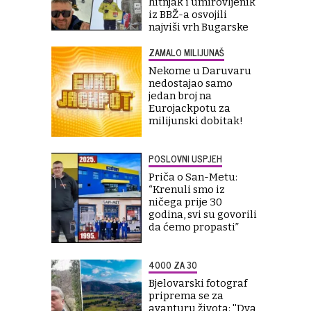
hitnjak i umirovljenik
iz BBŽ-a osvojili
najviši vrh Bugarske
ZAMALO MILIJUNAŠ
Nekome u Daruvaru
nedostajao samo
jedan broj na
Eurojackpotu za
milijunski dobitak!
POSLOVNI USPJEH
Priča o San-Metu:
“Krenuli smo iz
ničega prije 30
godina, svi su govorili
da ćemo propasti”
4000 ZA 30
Bjelovarski fotograf
priprema se za
avanturu života: ''Dva