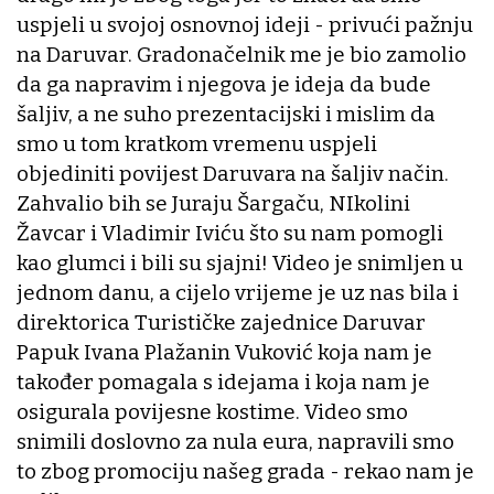
uspjeli u svojoj osnovnoj ideji - privući pažnju
na Daruvar. Gradonačelnik me je bio zamolio
da ga napravim i njegova je ideja da bude
šaljiv, a ne suho prezentacijski i mislim da
smo u tom kratkom vremenu uspjeli
objediniti povijest Daruvara na šaljiv način.
Zahvalio bih se Juraju Šargaču, NIkolini
Žavcar i Vladimir Iviću što su nam pomogli
kao glumci i bili su sjajni! Video je snimljen u
jednom danu, a cijelo vrijeme je uz nas bila i
direktorica Turističke zajednice Daruvar
Papuk Ivana Plažanin Vuković koja nam je
također pomagala s idejama i koja nam je
osigurala povijesne kostime. Video smo
snimili doslovno za nula eura, napravili smo
to zbog promociju našeg grada - rekao nam je