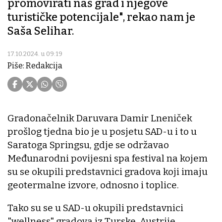
promovirati naš grad i njegove
turističke potencijale", rekao nam je
Saša Selihar.
17.10.2024. u 09:19
Piše: Redakcija
Gradonačelnik Daruvara Damir Lneniček
prošlog tjedna bio je u posjetu SAD-u i to u
Saratoga Springsu, gdje se održavao
Međunarodni povijesni spa festival na kojem
su se okupili predstavnici gradova koji imaju
geotermalne izvore, odnosno i toplice.
Tako su se u SAD-u okupili predstavnici
"wellness" gradova iz Turske, Austrije,