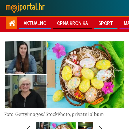
AKTUALNO
CRNA KRONIKA
SPORT
M
Foto: GettyImages/iStockPhoto, privatni album