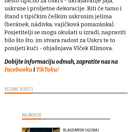
nešto tipično za Uskrs - ukrašavanje jaja,
uskrsne i proljetne dekoracije. Biti će tamo i
štand s tipičkim češkim uskrsnim jelima
(beránek, nádivka, vajíčková pomazánka).
Posjetitelji se mogu okušati u izradi, napraviti
bilo što što, im stvara radost za Uskrs te to
ponijeti kući - objašnjava Vlček Klimova.
Dobijte informaciju odmah, zapratite nas na
Facebooku
i
TikToku!
VEZANE VIJESTI
NAJNOVIJE
BLAGDANSKI UGOĐAJ