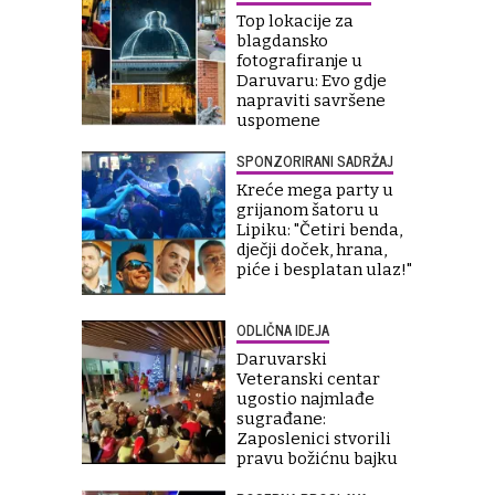
Top lokacije za
blagdansko
fotografiranje u
Daruvaru: Evo gdje
napraviti savršene
uspomene
SPONZORIRANI SADRŽAJ
Kreće mega party u
grijanom šatoru u
Lipiku: "Četiri benda,
dječji doček, hrana,
piće i besplatan ulaz!"
ODLIČNA IDEJA
Daruvarski
Veteranski centar
ugostio najmlađe
sugrađane:
Zaposlenici stvorili
pravu božićnu bajku