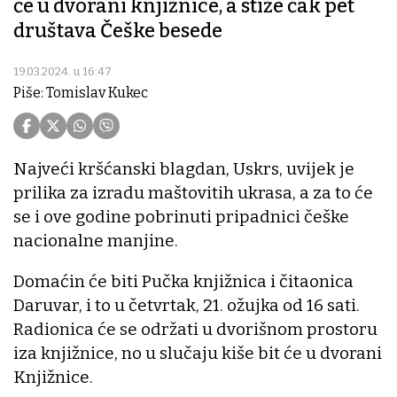
će u dvorani knjižnice, a stiže čak pet
društava Češke besede
19.03.2024. u 16:47
Piše: Tomislav Kukec
Najveći kršćanski blagdan, Uskrs, uvijek je
prilika za izradu maštovitih ukrasa, a za to će
se i ove godine pobrinuti pripadnici češke
nacionalne manjine.
Domaćin će biti Pučka knjižnica i čitaonica
Daruvar, i to u četvrtak, 21. ožujka od 16 sati.
Radionica će se održati u dvorišnom prostoru
iza knjižnice, no u slučaju kiše bit će u dvorani
Knjižnice.