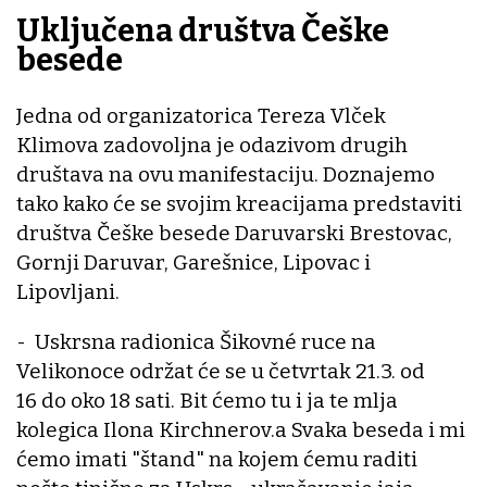
Uključena društva Češke
besede
Jedna od organizatorica Tereza Vlček
Klimova zadovoljna je odazivom drugih
društava na ovu manifestaciju. Doznajemo
tako kako će se svojim kreacijama predstaviti
društva Češke besede Daruvarski Brestovac,
Gornji Daruvar, Garešnice, Lipovac i
Lipovljani.
- Uskrsna radionica Šikovné ruce na
Velikonoce održat će se u četvrtak 21.3. od
16 do oko 18 sati. Bit ćemo tu i ja te mlja
kolegica Ilona Kirchnerov.a Svaka beseda i mi
ćemo imati "štand" na kojem ćemu raditi