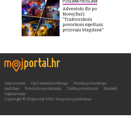
POSEBNA PROSLAVA
Adventski đir po
Novoj Rači:
''Traktorskom
povorkom mještani
prizivaju blagdane''
Impressum
Opći uvjeti korištenja
Pravila prenošenja
sadržaja
Pravila komentiranja
Zaštita privatnosti
Kontakt
Oglašavanje
Copyright © Mojportal 2020. Sva prava pridržana.