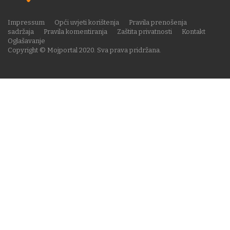
Impressum
Opći uvjeti korištenja
Pravila prenošenja
sadržaja
Pravila komentiranja
Zaštita privatnosti
Kontakt
Oglašavanje
Copyright © Mojportal 2020. Sva prava pridržana.