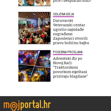
piće i besplatan ulaz!"
ODLIČNA IDEJA
Daruvarski
Veteranski centar
ugostio najmlađe
sugrađane:
Zaposlenici stvorili
pravu božićnu bajku
POSEBNA PROSLAVA
Adventski đir po
Novoj Rači:
''Traktorskom
povorkom mještani
prizivaju blagdane''