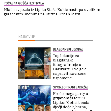
POČASNA GOŠĆA FESTIVALA
Mlada zvijezda iz Lipika Staša Kukić nastupa s velikim
glazbenim imenima na Kutina Urban Festu
NAJNOVIJE
BLAGDANSKI UGOĐAJ
Top lokacije za
blagdansko
fotografiranje u
Daruvaru: Evo gdje
napraviti savršene
uspomene
SPONZORIRANI SADRŽAJ
Kreće mega party u
grijanom šatoru u
Lipiku: "Četiri benda,
dječji doček, hrana,