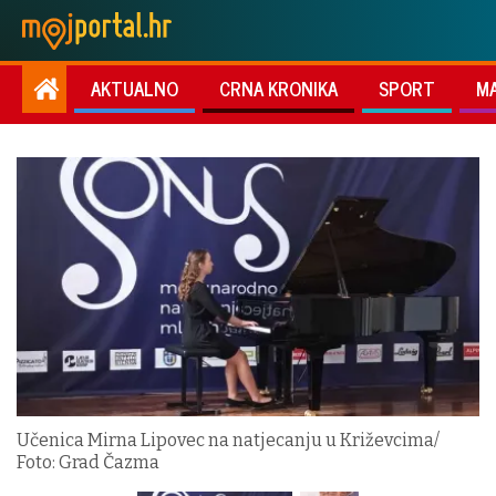
AKTUALNO
CRNA KRONIKA
SPORT
M
Učenica Mirna Lipovec na natjecanju u Križevcima/
Foto: Grad Čazma