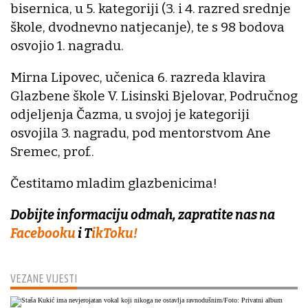
bisernica, u 5. kategoriji (3. i 4. razred srednje
škole, dvodnevno natjecanje), te s 98 bodova
osvojio 1. nagradu.
Mirna Lipovec, učenica 6. razreda klavira
Glazbene škole V. Lisinski Bjelovar, Područnog
odjeljenja Čazma, u svojoj je kategoriji
osvojila 3. nagradu, pod mentorstvom Ane
Sremec, prof..
Čestitamo mladim glazbenicima!
Dobijte informaciju odmah, zapratite nas na
Facebooku
i T
ikToku!
VEZANE VIJESTI