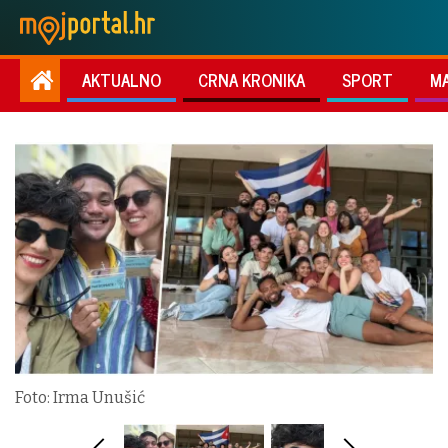
AKTUALNO
CRNA KRONIKA
SPORT
M
Foto: Irma Unušić