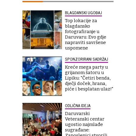
BLAGDANSKI UGOĐAJ
Top lokacije za
blagdansko
fotografiranje u
Daruvaru: Evo gdje
napraviti savršene
uspomene
SPONZORIRANI SADRŽAJ
Kreće mega party u
grijanom šatoru u
Lipiku: "Četiri benda,
dječji doček, hrana,
piće i besplatan ulaz!"
ODLIČNA IDEJA
Daruvarski
Veteranski centar
ugostio najmlađe
sugrađane:
Zaposlenici stvorili