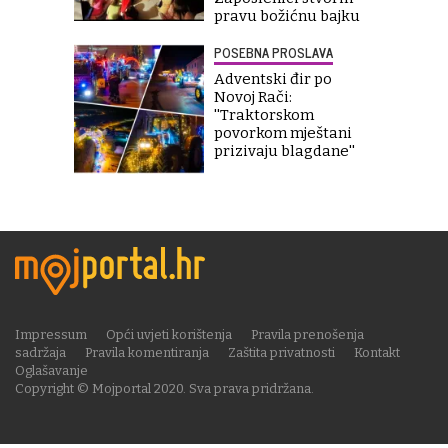
pravu božićnu bajku
POSEBNA PROSLAVA
Adventski đir po
Novoj Rači:
''Traktorskom
povorkom mještani
prizivaju blagdane''
Impressum
Opći uvjeti korištenja
Pravila prenošenja
sadržaja
Pravila komentiranja
Zaštita privatnosti
Kontakt
Oglašavanje
Copyright © Mojportal 2020. Sva prava pridržana.