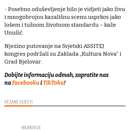
- Posebno oduševljenje bilo je vidjeti jako živu
i mnogobrojnu kazališnu scenu usprkos jako
lošem i tužnom životnom standardu – kaže
Unušić.
Njezino putovanje na Svjetski ASSITEJ
kongres podržali su Zaklada „Kultura Nova“ i
Grad Bjelovar.
Dobijte informaciju odmah, zapratite nas
na
Facebooku
i
TikToku
!
VEZANE VIJESTI
NAJNOVIJE