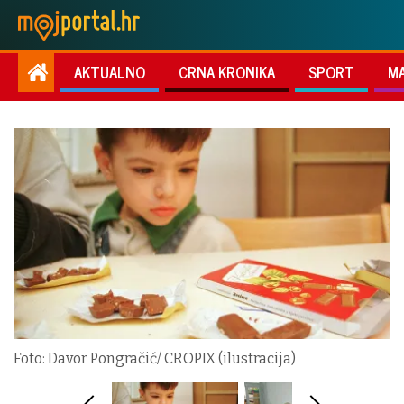
AKTUALNO
CRNA KRONIKA
SPORT
M
Foto: Davor Pongračić/ CROPIX (ilustracija)