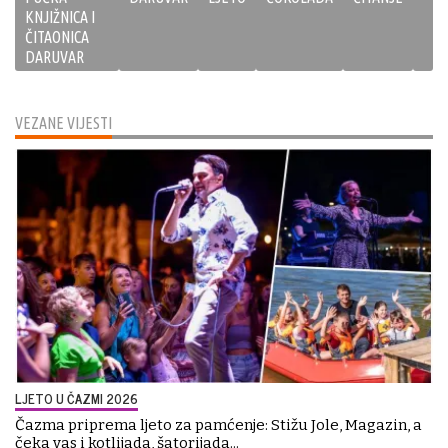
KNJIŽNICA I
ČITAONICA
DARUVAR
VEZANE VIJESTI
LJETO U ČAZMI 2026
Čazma priprema ljeto za pamćenje: Stižu Jole, Magazin, a
čeka vas i kotlijada, šatorijada...