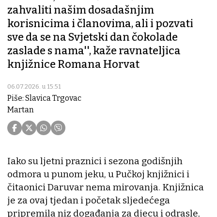
zahvaliti našim dosadašnjim
korisnicima i članovima, ali i pozvati
sve da se na Svjetski dan čokolade
zaslade s nama'', kaže ravnateljica
knjižnice Romana Horvat
06.07.2026. u 15:51
Piše: Slavica Trgovac
Martan
Iako su ljetni praznici i sezona godišnjih
odmora u punom jeku, u Pučkoj knjižnici i
čitaonici Daruvar nema mirovanja. Knjižnica
je za ovaj tjedan i početak sljedećega
pripremila niz događanja za djecu i odrasle,