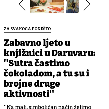
ZA SVAKOGA PONEŠTO
Zabavno ljeto u
knjižnici u Daruvaru:
''Sutra častimo
čokoladom, a tu su i
brojne druge
aktivnosti''
''Na mali, simboličan način želimo