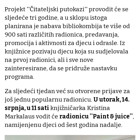
Projekt ''Čitateljski putokazi'' provodit će se
sljedeće tri godine, a u sklopu istoga
planirana je nabava bibliokombija te više od
900 sati različitih radionica, predavanja,
promocija i aktivnosti za djecu i odrasle. Iz
knjižnice pozivaju djecu koja su sudjelovala
na prvoj radionici, ali i sve nove
zainteresirane, da se pridruže nastavku
programa.
Za sljedeći tjedan već su otvorene prijave za
još jednu popularnu radionicu.
U utorak, 14.
srpnja, u 11 sati
knjižničarka Kristina
Markalaus vodit će
radionicu ''Paint & juice''
,
namijenjenu djeci od šest godina nadalje.