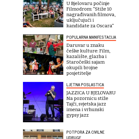
U Bjelovaru počinje
Filmodrom: ''Stiže 10
nagrađivanih filmova,
uključujući i
kandidate za Oscara''
POPULARNA MANIFESTACIJA
Daruvar u znaku
češke kulture: Film,
kazalište, glazba i
Staročeški sajam
okupili brojne
posjetitelje
LJETNA POSLASTICA
JAZZICA U BJELOVARU
Na pozornicu stiže
Tajči, svjetska jazz
imena i vrhunski
gypsy jazz
POTPORA ZA CIVILNE
UDRUGE