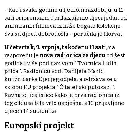
- Kao i svake godine u ljetnom razdoblju, u 11
sati pripremamo i prikazujemo djeci jedan od
animiranih filmova iz naše bogate kolekcije.
Sva su djeca dobrodošla - poručila je Horvat.
U četvrtak, 9. srpnja, također u 11 sati
, na
rasporedu je
nova radionica za djecu
od šest
godina i više pod nazivom ''Tvornica ludih
priča''. Radionicu vodi Danijela Marić,
knjižničarka Dječjeg odjela, a održava se u
sklopu EU projekta ''Čitateljski putokazi''.
Ravnateljica ističe kako je prva radionica iz
tog ciklusa bila vrlo uspješna, s 16 prijavljene
djece i 14 sudionika.
Europski projekt