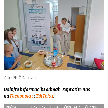
Foto: PKIČ Daruvar
Dobijte informaciju odmah, zapratite nas
na
Facebooku
i
TikToku
!
PUČKA
DARUVAR
LJETO
ČOKOLADA
ČITANJE