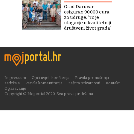
Grad Daruvar
osigurao 90.000 eura
za udruge: "To je
ulaganje u kvalitetniji
društveni život grada"
Impressum
Opći uvjeti korištenja
Pravila prenošenja
sadržaja
Pravila komentiranja
Zaštita privatnosti
Kontakt
Oglašavanje
Copyright © Mojportal 2020. Sva prava pridržana.