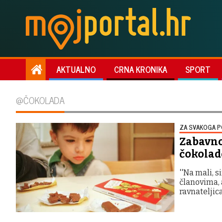
AKTUALNO
CRNA KRONIKA
SPORT
@ČOKOLADA
ZA SVAKOGA 
Zabavno 
čokolado
''Na mali, 
članovima, 
ravnateljic