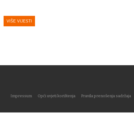
VIŠE VIJESTI
Impressum
Opći uvjeti korištenja
Pravila prenošenja sadržaja