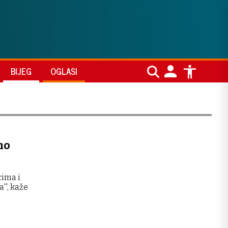
BIJEG
OGLASI
mo
cima i
'', kaže