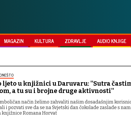
MAGAZIN
KULTURA
ZDRAVLJE
AUDIO KNJIGE
PONEŠTO
ljeto u knjižnici u Daruvaru: ''Sutra časti
m, a tu su i brojne druge aktivnosti''
simboličan način želimo zahvaliti našim dosadašnjim korisni
ali i pozvati sve da se na Svjetski dan čokolade zaslade s nama
a knjižnice Romana Horvat