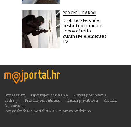
POD OKRILJEM NOĆI
Iz obiteljske kuće
nestali dokumenti:
Lopov oštetio
kuhinjske elemente i
TV
Impressum
Opći uvjeti korištenja
Pravila prenošenja
sadržaja
Pravila komentiranja
Zaštita privatnosti
Kontakt
Oglašavanje
Copyright © Mojportal 2020. Sva prava pridržana.