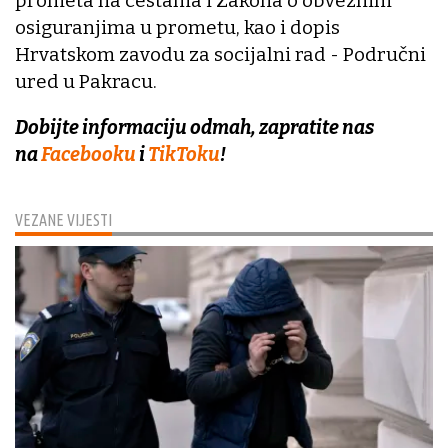
prometa na cestama i Zakona o obveznim
osiguranjima u prometu, kao i dopis
Hrvatskom zavodu za socijalni rad - Područni
ured u Pakracu.
Dobijte informaciju odmah, zapratite nas
na
Facebooku
i
TikToku
!
VEZANE VIJESTI