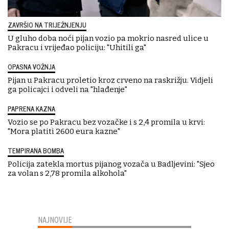
ZAVRŠIO NA TRIJEŽNJENJU
U gluho doba noći pijan vozio pa mokrio nasred ulice u
Pakracu i vrijeđao policiju: "Uhitili ga"
OPASNA VOŽNJA
Pijan u Pakracu proletio kroz crveno na raskrižju. Vidjeli
ga policajci i odveli na "hlađenje"
PAPRENA KAZNA
Vozio se po Pakracu bez vozačke i s 2,4 promila u krvi:
"Mora platiti 2600 eura kazne"
TEMPIRANA BOMBA
Policija zatekla mortus pijanog vozača u Badljevini: "Sjeo
za volan s 2,78 promila alkohola"
NAJNOVIJE