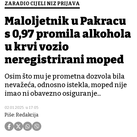
ZARADIO CIJELI NIZ PRIJAVA
Maloljetnik u Pakracu
s 0,97 promila alkohola
u krvi vozio
neregistrirani moped
Osim što mu je prometna dozvola bila
nevažeća, odnosno istekla, moped nije
imao ni obavezno osiguranje...
02.01.2025. u 17:05
Piše: Redakcija