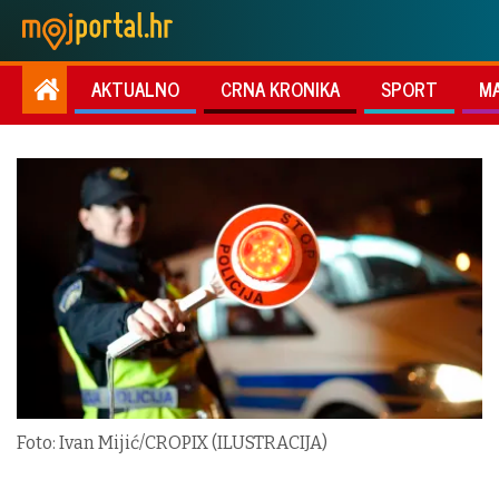
AKTUALNO
CRNA KRONIKA
SPORT
M
Foto: Ivan Mijić/CROPIX (ILUSTRACIJA)