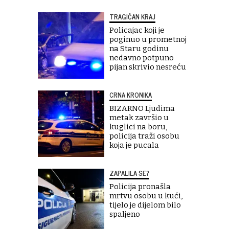
TRAGIČAN KRAJ
Policajac koji je
poginuo u prometnoj
na Staru godinu
nedavno potpuno
pijan skrivio nesreću
CRNA KRONIKA
BIZARNO Ljudima
metak završio u
kuglici na boru,
policija traži osobu
koja je pucala
ZAPALILA SE?
Policija pronašla
mrtvu osobu u kući,
tijelo je dijelom bilo
spaljeno