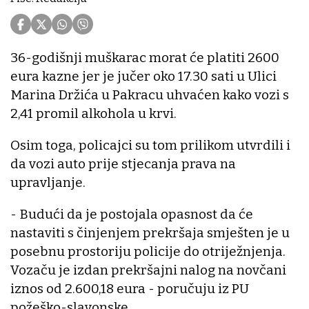
36-godišnji muškarac morat će platiti 2600
eura kazne jer je jučer oko 17.30 sati u Ulici
Marina Držića u Pakracu uhvaćen kako vozi s
2,41 promil alkohola u krvi.
Osim toga, policajci su tom prilikom utvrdili i
da vozi auto prije stjecanja prava na
upravljanje.
- Budući da je postojala opasnost da će
nastaviti s činjenjem prekršaja smješten je u
posebnu prostoriju policije do otriježnjenja.
Vozaču je izdan prekršajni nalog na novčani
iznos od 2.600,18 eura - poručuju iz PU
požeško-slavonske.