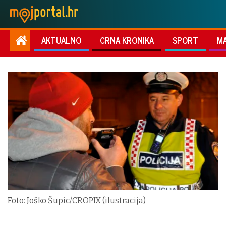
AKTUALNO
CRNA KRONIKA
SPORT
M
Foto: Joško Šupic/CROPIX (ilustracija)