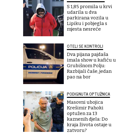
S 1,85 promila u krvi
udarila u dva
parkirana vozila u
Lipiku i pobjegla s
mjesta nesreće
OTELI SE KONTROLI
Dva pijana pajdaša
imala show u kafiću u
Grubišnom Polju:
Razbijali čaše, jedan
pao na bor
PODIGNUTA OPTUŽNICA
Masovni ubojica
Krešimir Pahoki
optužen za 13
kaznenih djela: Do
kraja života ostaje u
zatvoru?