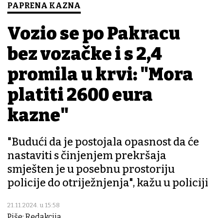
PAPRENA KAZNA
Vozio se po Pakracu
bez vozačke i s 2,4
promila u krvi: "Mora
platiti 2600 eura
kazne"
"Budući da je postojala opasnost da će
nastaviti s činjenjem prekršaja
smješten je u posebnu prostoriju
policije do otriježnjenja", kažu u policiji
21.11.2024. u 15:58
Piše: Redakcija