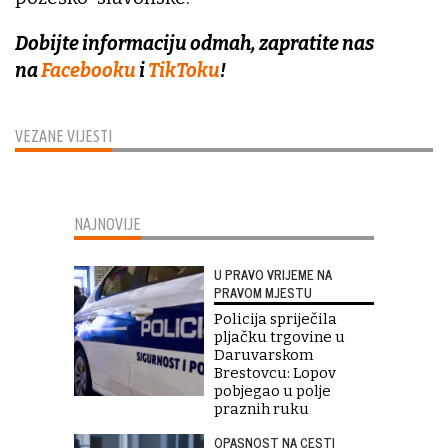
Dobijte informaciju odmah, zapratite nas
na
Facebooku
i
TikToku
!
VEZANE VIJESTI
NAJNOVIJE
U PRAVO VRIJEME NA
PRAVOM MJESTU
Policija spriječila
pljačku trgovine u
Daruvarskom
Brestovcu: Lopov
pobjegao u polje
praznih ruku
OPASNOST NA CESTI