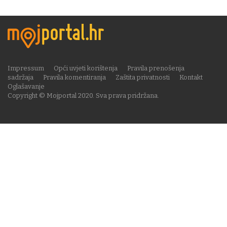
Impressum
Opći uvjeti korištenja
Pravila prenošenja
sadržaja
Pravila komentiranja
Zaštita privatnosti
Kontakt
Oglašavanje
Copyright © Mojportal 2020. Sva prava pridržana.