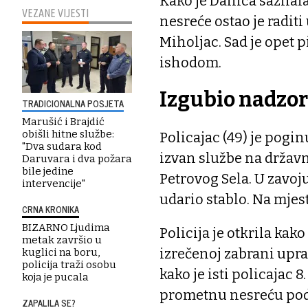
Kako je Danica saznala 
VEZANE VIJESTI
nesreće ostao je raditi 
Miholjac. Sad je opet 
ishodom.
Izgubio nadzor
TRADICIONALNA POSJETA
Marušić i Brajdić
obišli hitne službe:
Policajac (49) je pogin
"Dva sudara kod
izvan službe na državn
Daruvara i dva požara
bile jedine
Petrovog Sela. U zavoj
intervencije"
udario stablo. Na mjes
CRNA KRONIKA
BIZARNO Ljudima
Policija je otkrila kak
metak završio u
izrečenoj zabrani upra
kuglici na boru,
policija traži osobu
kako je isti policajac 8
koja je pucala
prometnu nesreću pod 
ZAPALILA SE?