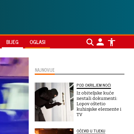
BIJEG
OGLASI
NAJNOVIJE
POD OKRILJEM NOĆI
Iz obiteljske kuće
nestali dokumenti:
Lopov oštetio
kuhinjske elemente i
TV
OČEVID U TIJEKU