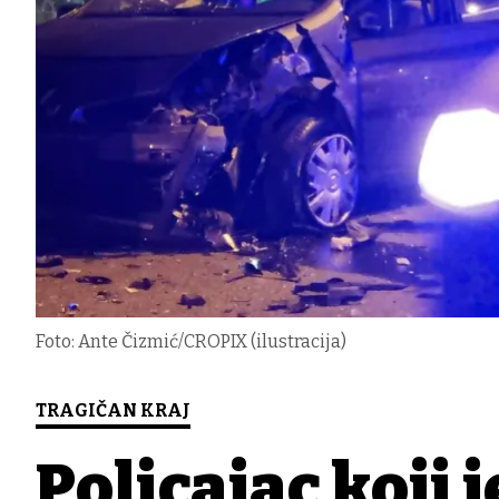
Foto: Ante Čizmić/CROPIX (ilustracija)
TRAGIČAN KRAJ
Policajac koji 