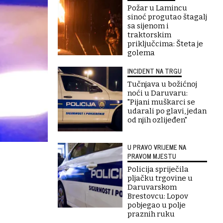
Požar u Lamincu
sinoć progutao štagalj
sa sijenom i
traktorskim
priključcima: Šteta je
golema
INCIDENT NA TRGU
Tučnjava u božićnoj
noći u Daruvaru:
"Pijani muškarci se
udarali po glavi, jedan
od njih ozlijeđen"
U PRAVO VRIJEME NA
PRAVOM MJESTU
Policija spriječila
pljačku trgovine u
Daruvarskom
Brestovcu: Lopov
pobjegao u polje
praznih ruku