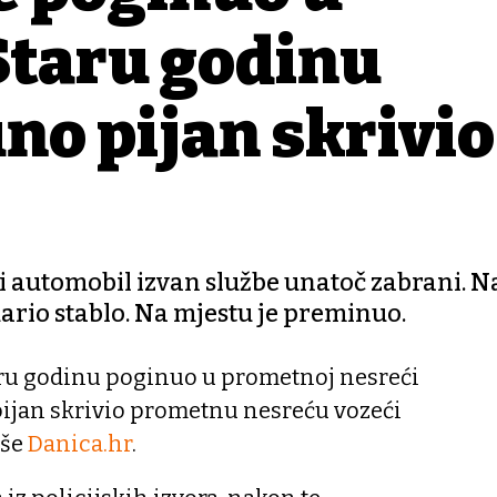
Staru godinu
no pijan skrivio
ći automobil izvan službe unatoč zabrani. N
dario stablo. Na mjestu je preminuo.
taru godinu poginuo u prometnoj nesreći
pijan skrivio prometnu nesreću vozeći
iše
Danica.hr
.