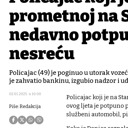
prometnoj na 
nedavno potpu
nesreću
Policajac (49) je poginuo u utorak voze
je zahvatio bankinu, izgubio nadzor i u
02.01.2025. u 10:00
Policajac koji je na S
ovog ljeta je potpuno 
Piše: Redakcija
službeni automobil, p