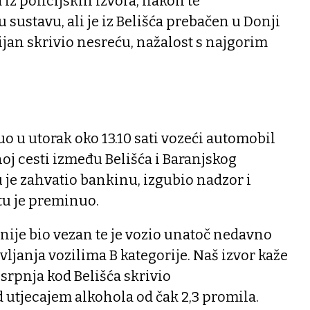
iz policijskih izvora, nakon te
u sustavu, ali je iz Belišća prebačen u Donji
pijan skrivio nesreću, nažalost s najgorim
uo u utorak oko 13.10 sati vozeći automobil
oj cesti između Belišća i Baranjskog
u je zahvatio bankinu, izgubio nadzor i
tu je preminuo.
o nije bio vezan te je vozio unatoč nedavno
vljanja vozilima B kategorije. Naš izvor kaže
. srpnja kod Belišća skrivio
utjecajem alkohola od čak 2,3 promila.