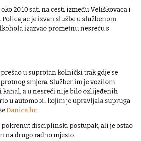
 oko 20.10 sati na cesti između Veliškovaca i
. Policajac je izvan službe u službenom
alkohola izazvao prometnu nesreću s
je prešao u suprotan kolnički trak gdje se
suprotnog smjera. Službenim je vozilom
kanal, a u nesreći nije bilo ozlijeđenih
rio u automobil kojim je upravljala supruga
iše
Danica.hr
.
o pokrenut disciplinski postupak, ali je ostao
en na drugo radno mjesto.