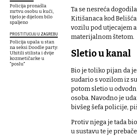
Policija pronašla
Ta se nesreća dogodila
mrtvu osobu u kući,
tijelo je dijelom bilo
Kitišanaca kod Belišća
spaljeno
vozilu pod utjecajem 
PROSTITUCIJU U ZAGREBU
materijalnom štetom.
Policija upala u stan
na seksi Doodle party:
Sletio u kanal
Uhitili stilista i dvije
kozmetičarke u
"poslu"
Bio je toliko pijan da 
sudario s vozilom iz 
potom sletio u odvodni 
osoba. Navodno je uda
bivšeg šefa policije, p
Protiv njega je tada bi
u sustavu te je prebač