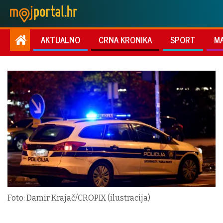
AKTUALNO
CRNA KRONIKA
SPORT
M
Foto: Damir Krajač/CROPIX (ilustracija)