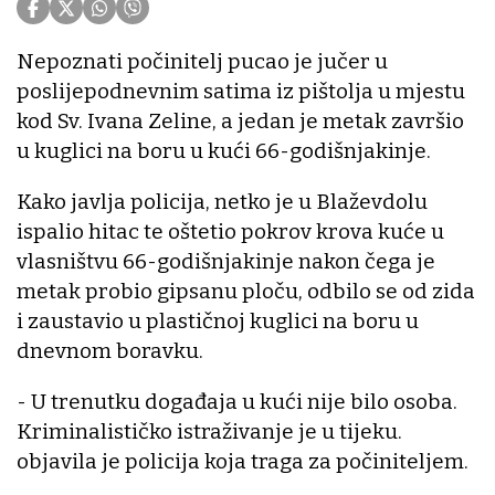
Nepoznati počinitelj pucao je jučer u
poslijepodnevnim satima iz pištolja u mjestu
kod Sv. Ivana Zeline, a jedan je metak završio
u kuglici na boru u kući 66-godišnjakinje.
Kako javlja policija, netko je u Blaževdolu
ispalio hitac te oštetio pokrov krova kuće u
vlasništvu 66-godišnjakinje nakon čega je
metak probio gipsanu ploču, odbilo se od zida
i zaustavio u plastičnoj kuglici na boru u
dnevnom boravku.
- U trenutku događaja u kući nije bilo osoba.
Kriminalističko istraživanje je u tijeku.
objavila je policija koja traga za počiniteljem.