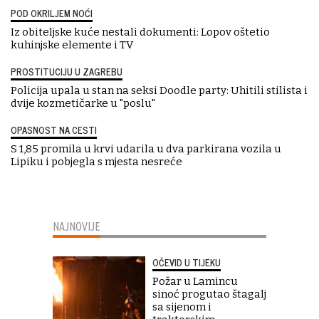
POD OKRILJEM NOĆI
Iz obiteljske kuće nestali dokumenti: Lopov oštetio
kuhinjske elemente i TV
PROSTITUCIJU U ZAGREBU
Policija upala u stan na seksi Doodle party: Uhitili stilista i
dvije kozmetičarke u "poslu"
OPASNOST NA CESTI
S 1,85 promila u krvi udarila u dva parkirana vozila u
Lipiku i pobjegla s mjesta nesreće
NAJNOVIJE
OČEVID U TIJEKU
Požar u Lamincu
sinoć progutao štagalj
sa sijenom i