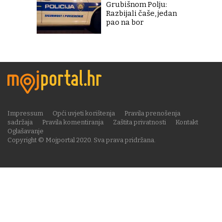
Grubišnom Polju:
Razbijali čaše, jedan
pao na bor
Impressum
Opći uvjeti korištenja
Pravila prenošenja
sadržaja
Pravila komentiranja
Zaštita privatnosti
Kontakt
Oglašavanje
Copyright © Mojportal 2020. Sva prava pridržana.