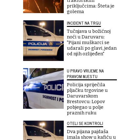
traktorskim
priključcima: Šteta je
golema
INCIDENT NA TRGU
Tučnjava u božićnoj
noći u Daruvaru:
"Pijani muškarci se
udarali po glavi, jedan
od njih ozlijeđen"
U PRAVO VRIJEME NA
PRAVOM MJESTU
Policija spriječila
pljačku trgovine u
Daruvarskom
Brestovcu: Lopov
pobjegao u polje
praznih ruku
OTELI SE KONTROLI
Dva pijana pajdaša
imala show u kafiću u