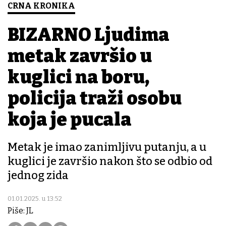
CRNA KRONIKA
BIZARNO Ljudima
metak završio u
kuglici na boru,
policija traži osobu
koja je pucala
Metak je imao zanimljivu putanju, a u
kuglici je završio nakon što se odbio od
jednog zida
01.01.2025. u 13:52
Piše: JL