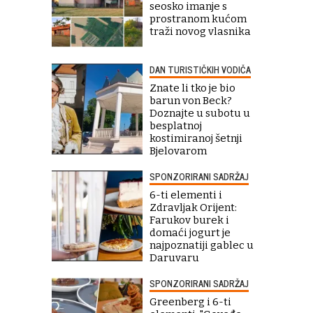
seosko imanje s
prostranom kućom
traži novog vlasnika
DAN TURISTIČKIH VODIČA
Znate li tko je bio
barun von Beck?
Doznajte u subotu u
besplatnoj
kostimiranoj šetnji
Bjelovarom
SPONZORIRANI SADRŽAJ
6-ti elementi i
Zdravljak Orijent:
Farukov burek i
domaći jogurt je
najpoznatiji gablec u
Daruvaru
SPONZORIRANI SADRŽAJ
Greenberg i 6-ti