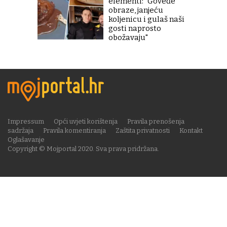
elementi: "Goveđe
obraze, janjeću
koljenicu i gulaš naši
gosti naprosto
obožavaju"
Impressum
Opći uvjeti korištenja
Pravila prenošenja
sadržaja
Pravila komentiranja
Zaštita privatnosti
Kontakt
Oglašavanje
Copyright © Mojportal 2020. Sva prava pridržana.