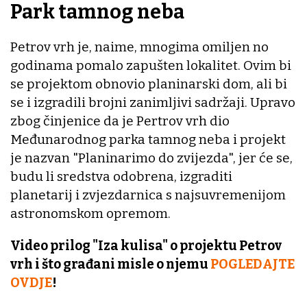
Park tamnog neba
Petrov vrh je, naime, mnogima omiljen no
godinama pomalo zapušten lokalitet. Ovim bi
se projektom obnovio planinarski dom, ali bi
se i izgradili brojni zanimljivi sadržaji. Upravo
zbog činjenice da je Pertrov vrh dio
Međunarodnog parka tamnog neba i projekt
je nazvan "Planinarimo do zvijezda", jer će se,
budu li sredstva odobrena, izgraditi
planetarij i zvjezdarnica s najsuvremenijom
astronomskom opremom.
Video prilog "Iza kulisa" o projektu Petrov
vrh i što građani misle o njemu
POGLEDAJTE
OVDJE
!