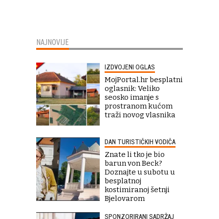
NAJNOVIJE
IZDVOJENI OGLAS
MojPortal.hr besplatni
oglasnik: Veliko
seosko imanje s
prostranom kućom
traži novog vlasnika
DAN TURISTIČKIH VODIČA
Znate li tko je bio
barun von Beck?
Doznajte u subotu u
besplatnoj
kostimiranoj šetnji
Bjelovarom
SPONZORIRANI SADRŽAJ