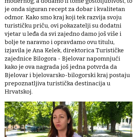
modernog, a dodamo li tome gostoljubivost, to
je onda siguran recept za dobar i kvalitetan
odmor. Kako smo kraj koji tek razvija svoju
turističku priču, ovi pokazatelji su dodatni
vjetar u leđa da svi zajedno damo još više i
bolje te naravno i opravdamo ovu titulu,
izjavila je Ana Kelek, direktorica Turističke
zajednice Bilogora - Bjelovar napomnjući
kako je ova nagrada još jedna potvrda da
Bjelovar i bjelovarsko-bilogorski kraj postaju
prepoznatljiva turistička destinacija u
Hrvatskoj.