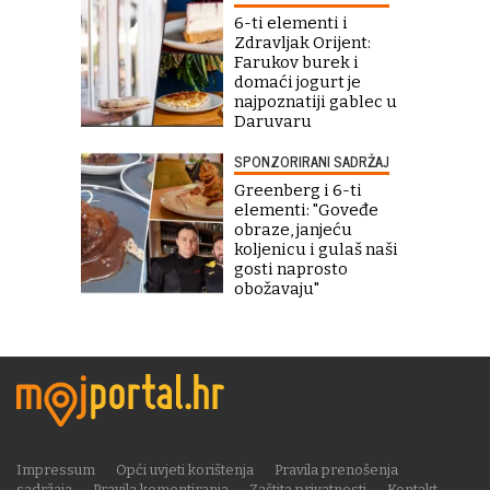
6-ti elementi i
Zdravljak Orijent:
Farukov burek i
domaći jogurt je
najpoznatiji gablec u
Daruvaru
SPONZORIRANI SADRŽAJ
Greenberg i 6-ti
elementi: "Goveđe
obraze, janjeću
koljenicu i gulaš naši
gosti naprosto
obožavaju"
Impressum
Opći uvjeti korištenja
Pravila prenošenja
sadržaja
Pravila komentiranja
Zaštita privatnosti
Kontakt