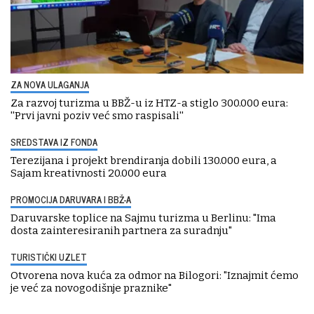
ZA NOVA ULAGANJA
Za razvoj turizma u BBŽ-u iz HTZ-a stiglo 300.000 eura:
''Prvi javni poziv već smo raspisali''
SREDSTAVA IZ FONDA
Terezijana i projekt brendiranja dobili 130.000 eura, a
Sajam kreativnosti 20.000 eura
PROMOCIJA DARUVARA I BBŽ-A
Daruvarske toplice na Sajmu turizma u Berlinu: "Ima
dosta zainteresiranih partnera za suradnju"
TURISTIČKI UZLET
Otvorena nova kuća za odmor na Bilogori: "Iznajmit ćemo
je već za novogodišnje praznike"