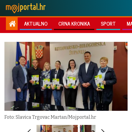
AKTUALNO
CRNA KRONIKA
SPORT
M
Foto: Slavica Trgovac Martan/Mojportal.hr