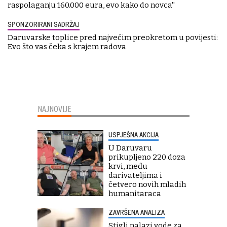
raspolaganju 160.000 eura, evo kako do novca''
SPONZORIRANI SADRŽAJ
Daruvarske toplice pred najvećim preokretom u povijesti:
Evo što vas čeka s krajem radova
NAJNOVIJE
USPJEŠNA AKCIJA
U Daruvaru
prikupljeno 220 doza
krvi, među
darivateljima i
četvero novih mladih
humanitaraca
ZAVRŠENA ANALIZA
Stigli nalazi vode za