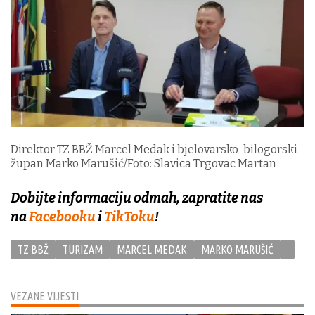
Direktor TZ BBŽ Marcel Medak i bjelovarsko-bilogorski
župan Marko Marušić/Foto: Slavica Trgovac Martan
Dobijte informaciju odmah, zapratite nas
na
Facebooku
i
TikToku
!
TZ BBŽ
TURIZAM
MARCEL MEDAK
MARKO MARUŠIĆ
VEZANE VIJESTI