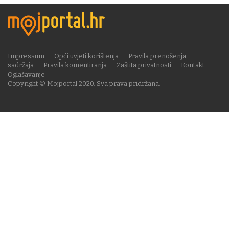
Impressum
Opći uvjeti korištenja
Pravila prenošenja
sadržaja
Pravila komentiranja
Zaštita privatnosti
Kontakt
Oglašavanje
Copyright © Mojportal 2020. Sva prava pridržana.