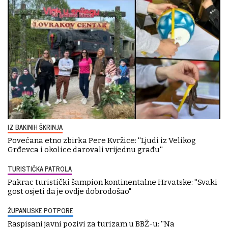
IZ BAKINIH ŠKRINJA
Povećana etno zbirka Pere Kvržice: ''Ljudi iz Velikog
Grđevca i okolice darovali vrijednu građu''
TURISTIČKA PATROLA
Pakrac turistički šampion kontinentalne Hrvatske: ''Svaki
gost osjeti da je ovdje dobrodošao"
ŽUPANIJSKE POTPORE
Raspisani javni pozivi za turizam u BBŽ-u: ''Na