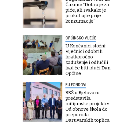
Čazmu: ''Dobra je za
piće, ali svakako je
prokuhajte prije
konzumacije''
OPĆINSKO VIJEĆE
U Končanici složni:
Vijećnici odobrili
kratkoročno
zaduženje i odlučili
kad će biti idući Dan
Općine
EU FONDOVI
BBŽ u Bjelovaru
predstavila
milijunske projekte:
Od obnove škola do
preporoda
Daruvarskih toplica