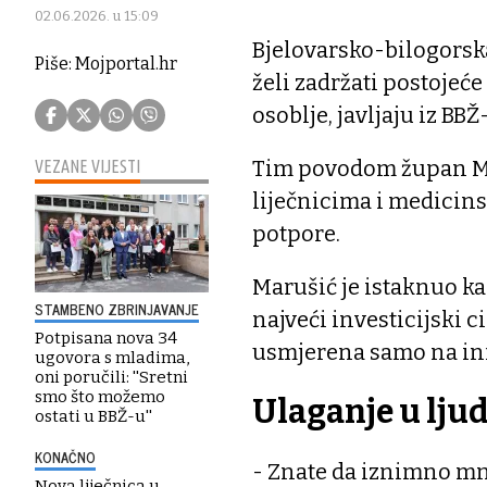
02.06.2026. u 15:09
Bjelovarsko-bilogorsk
Piše: Mojportal.hr
želi zadržati postojeće
osoblje, javljaju iz BBŽ
Tim povodom župan Ma
VEZANE VIJESTI
liječnicima i medicins
potpore.
Marušić je istaknuo k
STAMBENO ZBRINJAVANJE
najveći investicijski c
Potpisana nova 34
usmjerena samo na inf
ugovora s mladima,
oni poručili: ''Sretni
smo što možemo
Ulaganje u lju
ostati u BBŽ-u''
KONAČNO
- Znate da iznimno mn
Nova liječnica u