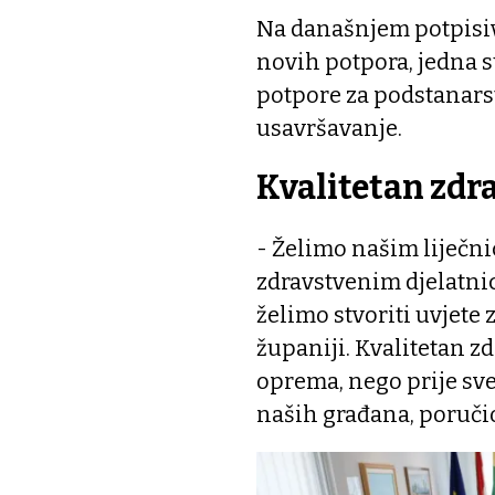
Na današnjem potpisiv
novih potpora, jedna s
potpore za podstanarst
usavršavanje.
Kvalitetan zdr
- Želimo našim liječn
zdravstvenim djelatnic
želimo stvoriti uvjete 
županiji. Kvalitetan z
oprema, nego prije sve
naših građana, poruči