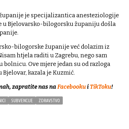
upanije je specijalizantica anesteziologije
 u Bjelovarsko-bilogorsku županiju došla
panije.
rsko-bilogorske županije već dolazim iz
isam htjela raditi u Zagrebu, nego sam
ću bolnicu. Ove mjere jedan su od razloga
u Bjelovar, kazala je Kuzmić.
mah, zapratite nas na
Facebooku
i
TikToku
!
ICI
SUBVENCIJE
ZDRAVSTVO