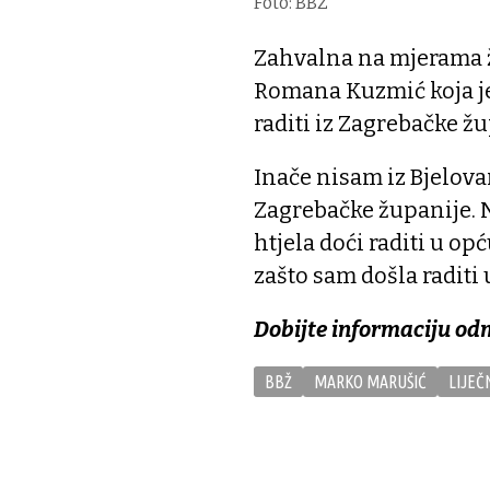
Foto: BBŽ
Zahvalna na mjerama ž
Romana Kuzmić koja je
raditi iz Zagrebačke žu
Inače nisam iz Bjelova
Zagrebačke županije. N
htjela doći raditi u op
zašto sam došla raditi 
Dobijte informaciju od
BBŽ
MARKO MARUŠIĆ
LIJEČN