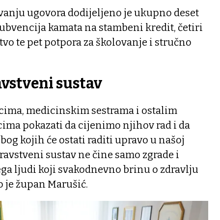
anju ugovora dodijeljeno je ukupno deset
ubvencija kamata na stambeni kredit, četiri
vo te pet potpora za školovanje i stručno
avstveni sustav
icima, medicinskim sestrama i ostalim
ima pokazati da cijenimo njihov rad i da
zbog kojih će ostati raditi upravo u našoj
dravstveni sustav ne čine samo zgrade i
ga ljudi koji svakodnevno brinu o zdravlju
o je župan Marušić.