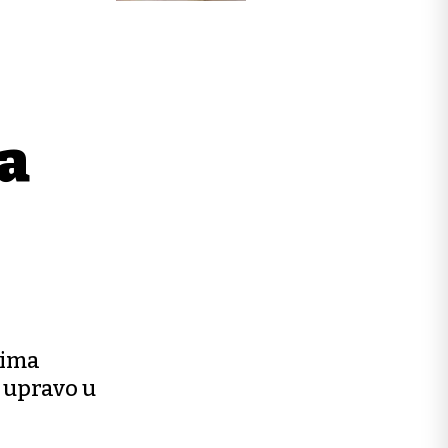
la
cima
i upravo u