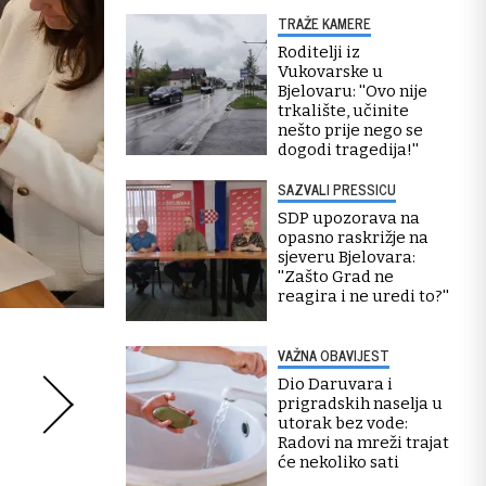
TRAŽE KAMERE
Roditelji iz
Vukovarske u
Bjelovaru: ''Ovo nije
trkalište, učinite
nešto prije nego se
dogodi tragedija!''
SAZVALI PRESSICU
SDP upozorava na
opasno raskrižje na
sjeveru Bjelovara:
''Zašto Grad ne
reagira i ne uredi to?''
VAŽNA OBAVIJEST
Dio Daruvara i
prigradskih naselja u
utorak bez vode:
Radovi na mreži trajat
će nekoliko sati