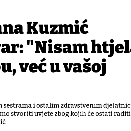
ana Kuzmić
var: "Nisam htje
u, već u vašoj
 sestrama i ostalim zdravstvenim djelatni
mo stvoriti uvjete zbog kojih će ostati radit
ić