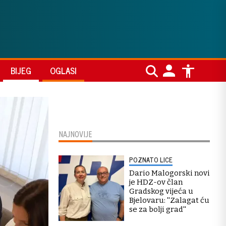
BIJEG
OGLASI
NAJNOVIJE
POZNATO LICE
Dario Malogorski novi
je HDZ-ov član
Gradskog vijeća u
Bjelovaru: ''Zalagat ću
se za bolji grad''