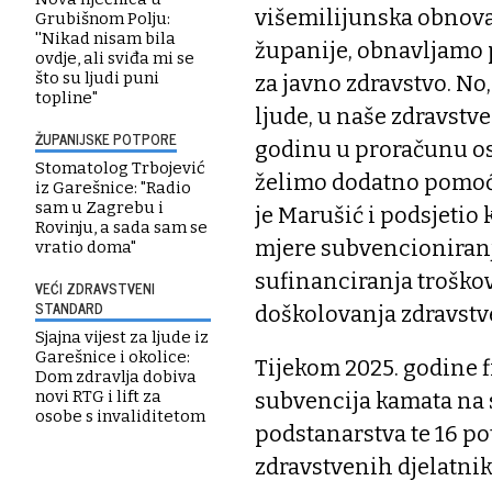
višemilijunska obnova
Grubišnom Polju:
''Nikad nisam bila
županije, obnavljamo 
ovdje, ali sviđa mi se
što su ljudi puni
za javno zdravstvo. No
topline"
ljude, u naše zdravstv
ŽUPANIJSKE POTPORE
godinu u proračunu osi
Stomatolog Trbojević
želimo dodatno pomoći
iz Garešnice: "Radio
sam u Zagrebu i
je Marušić i podsjetio
Rovinju, a sada sam se
mjere subvencioniranj
vratio doma"
sufinanciranja troško
VEĆI ZDRAVSTVENI
STANDARD
doškolovanja zdravstv
Sjajna vijest za ljude iz
Garešnice i okolice:
Tijekom 2025. godine 
Dom zdravlja dobiva
novi RTG i lift za
subvencija kamata na 
osobe s invaliditetom
podstanarstva te 16 po
zdravstvenih djelatnik