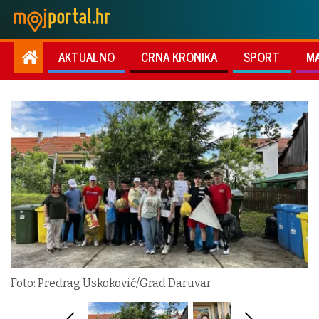
AKTUALNO
CRNA KRONIKA
SPORT
M
Foto: Predrag Uskoković/Grad Daruvar