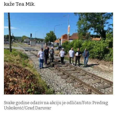
kaže Tea Mik.
Svake godine odaziv na akciju je odličan/Foto: Predrag
Uskoković/Grad Daruvar