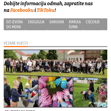
Dobijte informaciju odmah, zapratite nas
na
Facebooku
i
TikToku
!
OD IZVORA
EKOLOGIJA
DARUVAR
RIMSKA
ČIŠĆENJE
DO MORA
ŠUMA
VEZANE VIJESTI