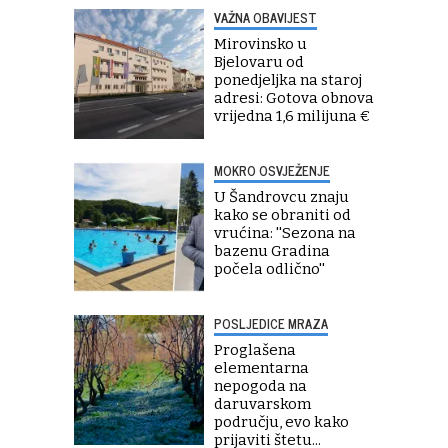
VAŽNA OBAVIJEST
Mirovinsko u
Bjelovaru od
ponedjeljka na staroj
adresi: Gotova obnova
vrijedna 1,6 milijuna €
MOKRO OSVJEŽENJE
U Šandrovcu znaju
kako se obraniti od
vrućina: ''Sezona na
bazenu Gradina
počela odlično''
POSLJEDICE MRAZA
Proglašena
elementarna
nepogoda na
daruvarskom
području, evo kako
prijaviti štetu...