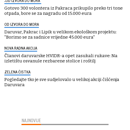
„OD IZVORA DO MORA“
Gotovo 300 volontera iz Pakraca prikupilo preko tri tone
otpada, bore se za nagradu od 15.000 eura
OD IZVORA DO MORA
Daruvar, Pakrac i Lipik u velikom ekološkom projektu:
''Borimo se za sadnice vrijedne 45.000 eura''
NOVA RADNA AKCIJA
Članovi daruvarske HVIDR-a opet zasukali rukave: Na
izletištu osvanule rezbarene stolice i roštilj
ZELENA ČISTKA
Pogledajte tko je sve sudjelovalo u velikoj akciji čišćenja
Daruvara
NAJNOVIJE