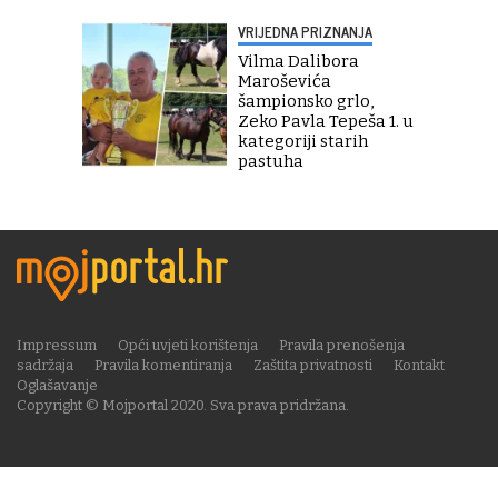
VRIJEDNA PRIZNANJA
Vilma Dalibora
Maroševića
šampionsko grlo,
Zeko Pavla Tepeša 1. u
kategoriji starih
pastuha
Impressum
Opći uvjeti korištenja
Pravila prenošenja
sadržaja
Pravila komentiranja
Zaštita privatnosti
Kontakt
Oglašavanje
Copyright © Mojportal 2020. Sva prava pridržana.