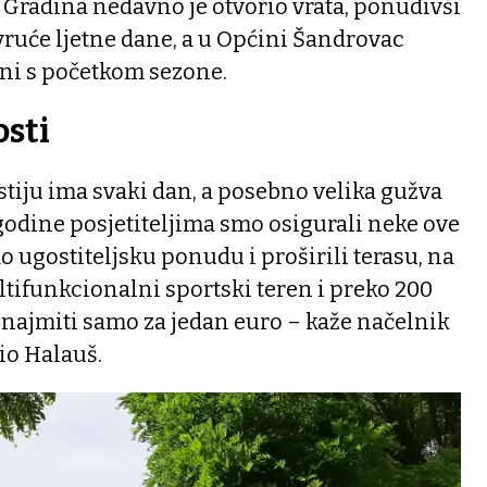
Gradina nedavno je otvorio vrata, ponudivši
vruće ljetne dane, a u Općini Šandrovac
jni s početkom sezone.
sti
ostiju ima svaki dan, a posebno velika gužva
e godine posjetiteljima smo osigurali neke ove
o ugostiteljsku ponudu i proširili terasu, na
tifunkcionalni sportski teren i preko 200
unajmiti samo za jedan euro – kaže načelnik
io Halauš.