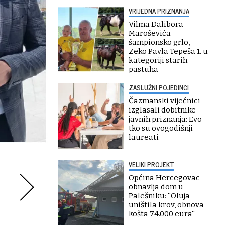
VRIJEDNA PRIZNANJA
Vilma Dalibora
Maroševića
šampionsko grlo,
Zeko Pavla Tepeša 1. u
kategoriji starih
pastuha
ZASLUŽNI POJEDINCI
Čazmanski vijećnici
izglasali dobitnike
javnih priznanja: Evo
tko su ovogodišnji
laureati
VELIKI PROJEKT
Općina Hercegovac
obnavlja dom u
Palešniku: ''Oluja
uništila krov, obnova
košta 74.000 eura''