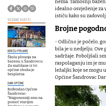
nema. Tamošnji bazen 
idealno osvježenje za 
ističu kako su zadovol
VEZANE VIJESTI
Brojne pogodno
- Odlično je počelo, g
bila je u nedjelju. Ov
KREĆU PRIJAVE
sadržaje. Poboljšali sm
Škola plivanja na
bazenu u Šandrovcu:
raspolaganju im je mul
Za mališane iz tri
ležaljki koje se mogu 
općine obuka je
besplatna
Općine Šandrovac Dar
DAN OPĆINE
Rođendan Općine
Šandrovac:
"Najponosniji smo na
pomoć starijim