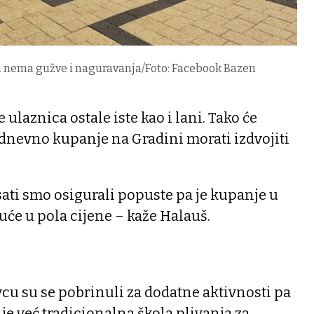
a nema gužve i naguravanja/Foto: Facebook Bazen
 ulaznica ostale iste kao i lani. Tako će
odnevno kupanje na Gradini morati izdvojiti
sati smo osigurali popuste pa je kupanje u
će u pola cijene – kaže Halauš.
cu su se pobrinuli za dodatne aktivnosti pa
je već tradicionalna škola plivanja za