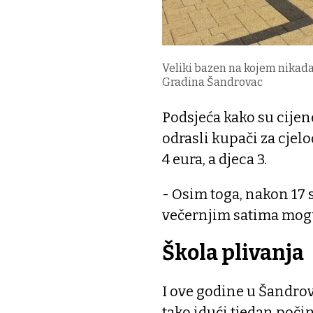
Veliki bazen na kojem nikad
Gradina Šandrovac
Podsjeća kako su cijene
odrasli kupači za cjel
4 eura, a djeca 3.
- Osim toga, nakon 17 
večernjim satima mogu
Škola plivanja
I ove godine u Šandrov
tako idući tjedan počin