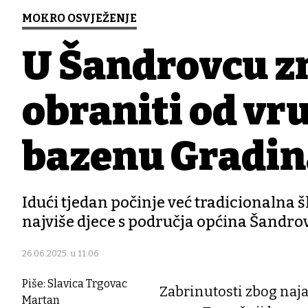
MOKRO OSVJEŽENJE
U Šandrovcu z
obraniti od vru
bazenu Gradina
Idući tjedan počinje već tradicionalna 
najviše djece s područja općina Šandrov
26.06.2025. u 11:06
Piše: Slavica Trgovac
Zabrinutosti zbog naj
Martan