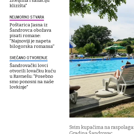
žiteljima i sanaciju
klizišta"
NEUMORNO STVARA
Poštarica Jasna iz
Šandrovca obožava
pisati romane:
''Najnoviji je napeta
bilogorska romansa''
SVEČANO OTVORENJE
Šandrovački lovci
otvorili lovačku kuću
u Ravnešu: "Posebno
smo ponosni na naše
lovkinje"
Svim kupačima na raspolagan
Gradina Šandrovac