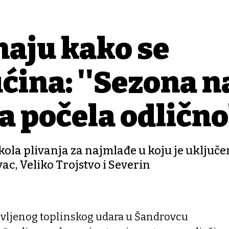
naju kako se
ćina: ''Sezona n
 počela odlično'
škola plivanja za najmlađe u koju je uključ
ac, Veliko Trojstvo i Severin
avljenog toplinskog udara u Šandrovcu