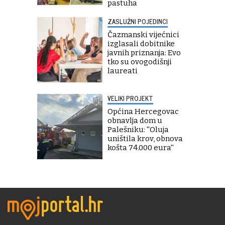
pastuha
ZASLUŽNI POJEDINCI
Čazmanski vijećnici
izglasali dobitnike
javnih priznanja: Evo
tko su ovogodišnji
laureati
VELIKI PROJEKT
Općina Hercegovac
obnavlja dom u
Palešniku: ''Oluja
uništila krov, obnova
košta 74.000 eura''