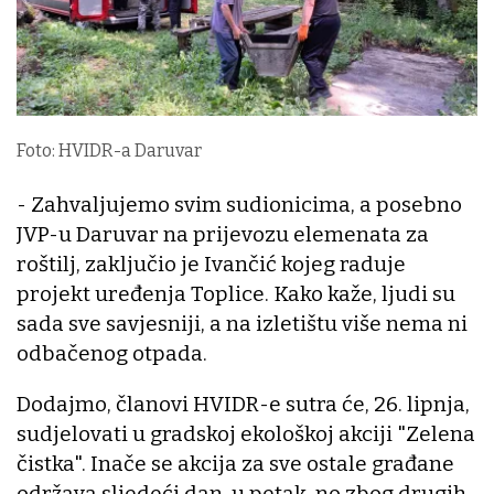
Foto: HVIDR-a Daruvar
- Zahvaljujemo svim sudionicima, a posebno
JVP-u Daruvar na prijevozu elemenata za
roštilj, zaključio je Ivančić kojeg raduje
projekt uređenja Toplice. Kako kaže, ljudi su
sada sve savjesniji, a na izletištu više nema ni
odbačenog otpada.
Dodajmo, članovi HVIDR-e sutra će, 26. lipnja,
sudjelovati u gradskoj ekološkoj akciji "Zelena
čistka". Inače se akcija za sve ostale građane
održava sljedeći dan, u petak, no zbog drugih