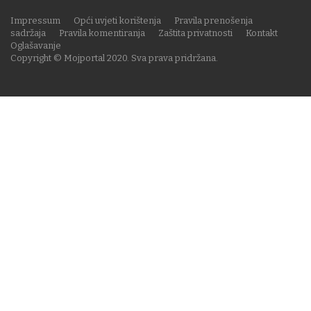
Impressum
Opći uvjeti korištenja
Pravila prenošenja
sadržaja
Pravila komentiranja
Zaštita privatnosti
Kontakt
Oglašavanje
Copyright © Mojportal 2020. Sva prava pridržana.