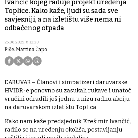
Ivančić kojeg raduje projekt uređenja
Toplice. Kako kaže, ljudi su sada sve
savjesniji, a na izletištu više nema ni
odbačenog otpada
25.06.2025. u 12:30
Piše: Martina Čapo
DARUVAR – Članovi i simpatizeri daruvarske
HVIDR-e ponovno su zasukali rukave i unatoč
vrućini odradili još jednu u nizu radnu akciju
na daruvarskom izletištu Toplica.
Kako nam kaže predsjednik Krešimir Ivančić,
radilo se na uređenju okoliša, postavljanju
roštilja i izradi novih sjedalica.