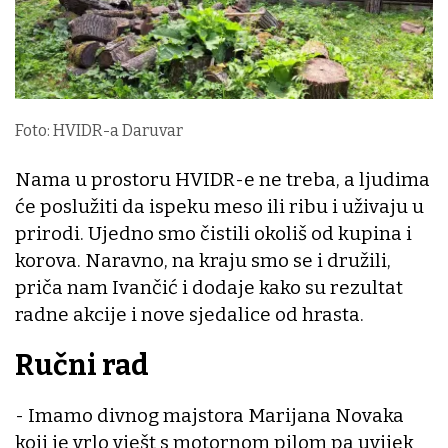
Foto: HVIDR-a Daruvar
Nama u prostoru HVIDR-e ne treba, a ljudima
će poslužiti da ispeku meso ili ribu i uživaju u
prirodi. Ujedno smo čistili okoliš od kupina i
korova. Naravno, na kraju smo se i družili,
priča nam Ivančić i dodaje kako su rezultat
radne akcije i nove sjedalice od hrasta.
Ručni rad
- Imamo divnog majstora Marijana Novaka
koji je vrlo vješt s motornom pilom pa uvijek