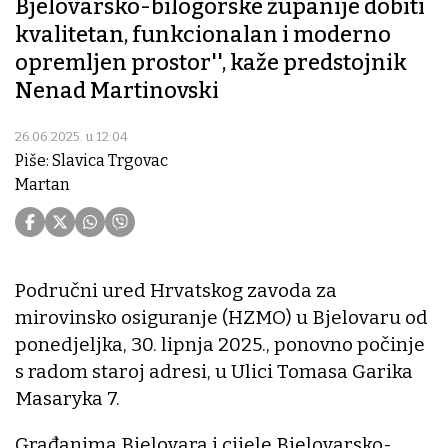
Bjelovarsko-bilogorske županije dobiti
kvalitetan, funkcionalan i moderno
opremljen prostor'', kaže predstojnik
Nenad Martinovski
26.06.2025. u 12:04
Piše: Slavica Trgovac
Martan
Područni ured Hrvatskog zavoda za
mirovinsko osiguranje (HZMO) u Bjelovaru od
ponedjeljka, 30. lipnja 2025., ponovno počinje
s radom staroj adresi, u Ulici Tomasa Garika
Masaryka 7.
Građanima Bjelovara i cijele Bjelovarsko-