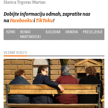
Slavica Trgovac Martan
Dobijte informaciju odmah, zapratite nas
na
Facebooku
i
TikToku
!
HZMO
NENAD
BJELOVAR
OBNOVA
PRESELJENJE
MARTINOVSKI
VEZANE VIJESTI