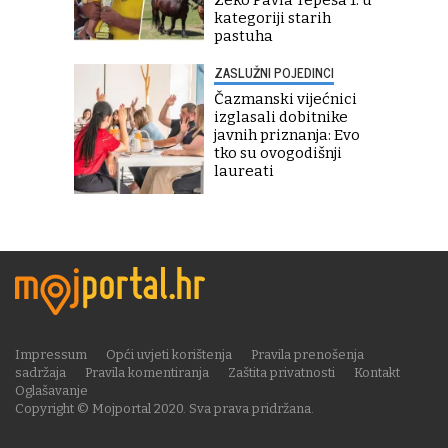
Zeko Pavla Tepeša 1. u
kategoriji starih
pastuha
ZASLUŽNI POJEDINCI
Čazmanski vijećnici
izglasali dobitnike
javnih priznanja: Evo
tko su ovogodišnji
laureati
Impressum
Opći uvjeti korištenja
Pravila prenošenja
sadržaja
Pravila komentiranja
Zaštita privatnosti
Kontakt
Oglašavanje
Copyright © Mojportal 2020. Sva prava pridržana.