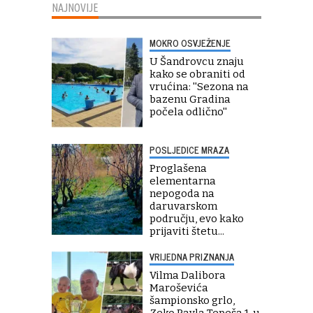
NAJNOVIJE
MOKRO OSVJEŽENJE
U Šandrovcu znaju
kako se obraniti od
vrućina: ''Sezona na
bazenu Gradina
počela odlično''
POSLJEDICE MRAZA
Proglašena
elementarna
nepogoda na
daruvarskom
području, evo kako
prijaviti štetu...
VRIJEDNA PRIZNANJA
Vilma Dalibora
Maroševića
šampionsko grlo,