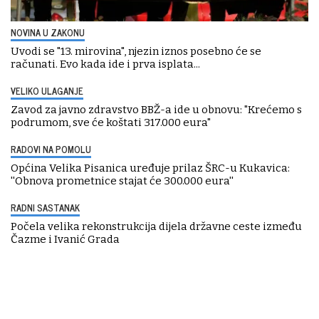
NOVINA U ZAKONU
Uvodi se "13. mirovina", njezin iznos posebno će se
računati. Evo kada ide i prva isplata...
VELIKO ULAGANJE
Zavod za javno zdravstvo BBŽ-a ide u obnovu: "Krećemo s
podrumom, sve će koštati 317.000 eura"
RADOVI NA POMOLU
Općina Velika Pisanica uređuje prilaz ŠRC-u Kukavica:
''Obnova prometnice stajat će 300.000 eura''
RADNI SASTANAK
Počela velika rekonstrukcija dijela državne ceste između
Čazme i Ivanić Grada