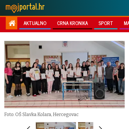
AKTUALNO
CRNA KRONIKA
SPORT
M
Foto: OŠ Slavka Kolara, Hercegovac