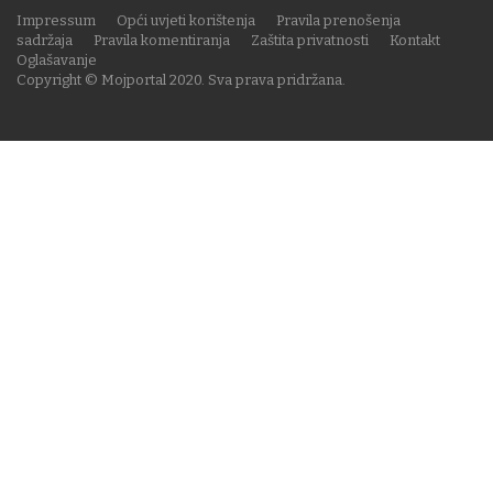
Impressum
Opći uvjeti korištenja
Pravila prenošenja
sadržaja
Pravila komentiranja
Zaštita privatnosti
Kontakt
Oglašavanje
Copyright © Mojportal 2020. Sva prava pridržana.