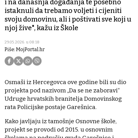
i na današnja događanja te posebno
istaknuli da trebamo voljeti i cijeniti
svoju domovinu, ali i poštivati sve koji u
njoj žive", kažu iz Škole
29.05.2026. u 08:18
Piše: MojPortal.hr
Osmaši iz Hercegovca ove godine bili su dio
projekta pod nazivom „Da se ne zaboravi“
Udruge hrvatskih branitelja Domovinskog
rata Policijske postaje Garešnica.
Kako javljaju iz tamošnje Osnovne škole,
projekt se provodi od 2015. u osnovnim
školama na području grada Garešnice i