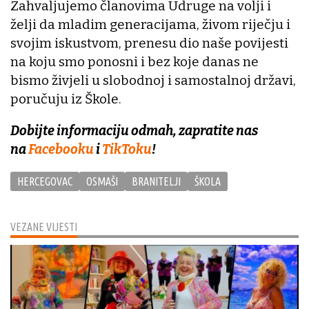
Zahvaljujemo članovima Udruge na volji i
želji da mladim generacijama, živom riječju i
svojim iskustvom, prenesu dio naše povijesti
na koju smo ponosni i bez koje danas ne
bismo živjeli u slobodnoj i samostalnoj državi,
poručuju iz Škole.
Dobijte informaciju odmah, zapratite nas
na
Facebooku
i
TikToku
!
HERCEGOVAC
OSMAŠI
BRANITELJI
ŠKOLA
VEZANE VIJESTI