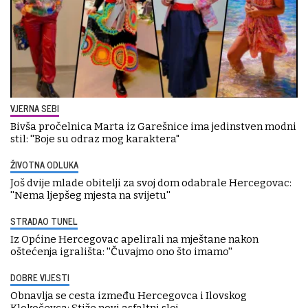
VJERNA SEBI
Bivša pročelnica Marta iz Garešnice ima jedinstven modni
stil: ''Boje su odraz mog karaktera"
ŽIVOTNA ODLUKA
Još dvije mlade obitelji za svoj dom odabrale Hercegovac:
''Nema ljepšeg mjesta na svijetu''
STRADAO TUNEL
Iz Općine Hercegovac apelirali na mještane nakon
oštećenja igrališta: ''Čuvajmo ono što imamo''
DOBRE VIJESTI
Obnavlja se cesta između Hercegovca i Ilovskog
Klokočevca: Stiže novi asfaltni sloj