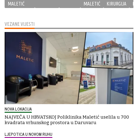
MALETIĆ
MALETIĆ
KIRURGIJA
PR
VEZANE VIJESTI
NOVA LOKACIJA
NAJVEĆA U HRVATSKOJ Poliklinika Maletić uselila u 700
kvadrata vrhunskog prostora u Daruvaru
LJEPOTICA U NOVOM RUHU