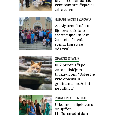
bivši učenici, danas
vrhunski stručnjaci u
zdravstvu
HUMANITARNO I ZDRAVO
Za Sigurnu kuću u
Bjelovaru šetale
stotine ljudi diljem
županije: ''Hvala
svima koji su se
odazvali''
OPASNO STANJE
BBŽ prednjači po
zarazi lisičjom
trakavicom: ''Bolest je
vrlo opasna, a
godinama može biti
nevidljiva''
PRIGODNO DRUŽENJE
U bolnici u Bjelovaru
obilježen
Međunarodni dan