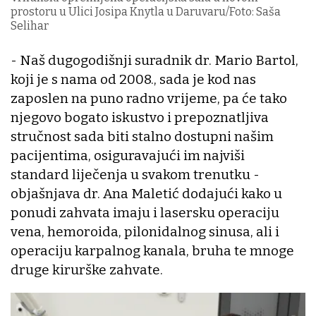
prostoru u Ulici Josipa Knytla u Daruvaru/Foto: Saša
Selihar
- Naš dugogodišnji suradnik dr. Mario Bartol,
koji je s nama od 2008., sada je kod nas
zaposlen na puno radno vrijeme, pa će tako
njegovo bogato iskustvo i prepoznatljiva
stručnost sada biti stalno dostupni našim
pacijentima, osiguravajući im najviši
standard liječenja u svakom trenutku -
objašnjava dr. Ana Maletić dodajući kako u
ponudi zahvata imaju i lasersku operaciju
vena, hemoroida, pilonidalnog sinusa, ali i
operaciju karpalnog kanala, bruha te mnoge
druge kirurške zahvate.