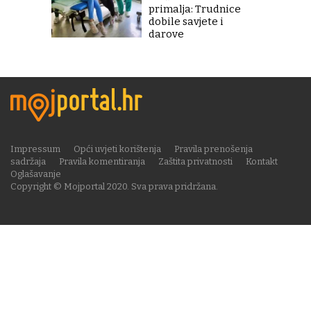
primalja: Trudnice
dobile savjete i
darove
Impressum
Opći uvjeti korištenja
Pravila prenošenja
sadržaja
Pravila komentiranja
Zaštita privatnosti
Kontakt
Oglašavanje
Copyright © Mojportal 2020. Sva prava pridržana.