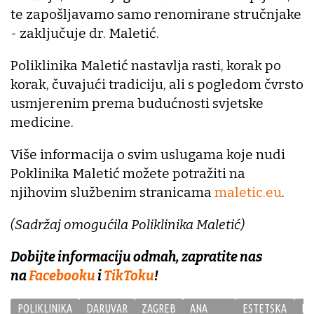
te zapošljavamo samo renomirane stručnjake
- zaključuje dr. Maletić.
Poliklinika Maletić nastavlja rasti, korak po
korak, čuvajući tradiciju, ali s pogledom čvrsto
usmjerenim prema budućnosti svjetske
medicine.
Više informacija o svim uslugama koje nudi
Poklinika Maletić možete potražiti na
njihovim službenim stranicama
maletic.eu
.
(Sadržaj omogućila Poliklinika Maletić)
Dobijte informaciju odmah, zapratite nas
na
Facebooku
i
TikToku
!
POLIKLINIKA
DARUVAR
ZAGREB
ANA
ESTETSKA
NO