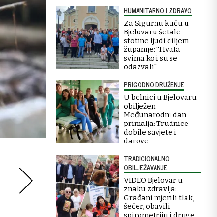
HUMANITARNO I ZDRAVO
Za Sigurnu kuću u
Bjelovaru šetale
stotine ljudi diljem
županije: ''Hvala
svima koji su se
odazvali''
PRIGODNO DRUŽENJE
U bolnici u Bjelovaru
obilježen
Međunarodni dan
primalja: Trudnice
dobile savjete i
darove
TRADICIONALNO
OBILJEŽAVANJE
VIDEO Bjelovar u
znaku zdravlja:
Građani mjerili tlak,
šećer, obavili
spirometriju i druge