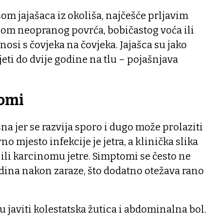
som jajašaca iz okoliša, najčešće prljavim
om neopranog povrća, bobičastog voća ili
enosi s čovjeka na čovjeka. Jajašca su jako
eti do dvije godine na tlu – pojašnjava
tomi
na jer se razvija sporo i dugo može prolaziti
 mjesto infekcije je jetra, a klinička slika
 ili karcinomu jetre. Simptomi se često ne
odina nakon zaraze, što dodatno otežava rano
javiti kolestatska žutica i abdominalna bol.