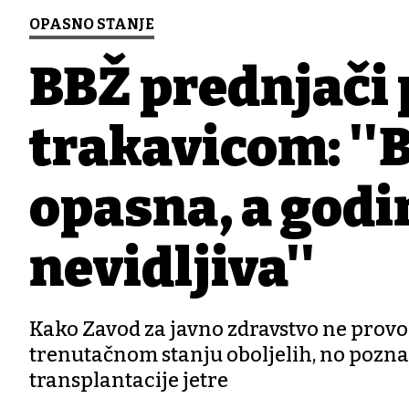
OPASNO STANJE
BBŽ prednjači 
trakavicom: ''B
opasna, a godi
nevidljiva''
Kako Zavod za javno zdravstvo ne provod
trenutačnom stanju oboljelih, no poznat
transplantacije jetre