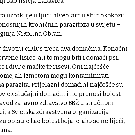
i kao lisičja trakavica.
vica uzrokuje u ljudi alveolarnu ehinokokozu.
onosnijih kroničnih parazitoza u svijetu –
ginja Nikolina Obran.
voj životni ciklus treba dva domaćina. Konačni
vene lisice, ali to mogu biti i domaći psi,
e i divlje mačke te risevi. Oni najčešće
ome, ali izmetom mogu kontaminirati
ma parazita. Prijelazni domaćini najčešće su
čovjek slučajni domaćin i ne prenosi bolest
 Zavod za javno zdravstvo BBŽ u stručnom
vici, a Svjetska zdravstvena organizacija
opisuje kao bolest koja je, ako se ne liječi,
sna.