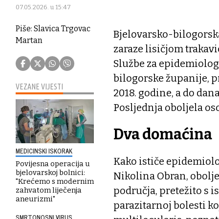
07.05.2026. u 15:47
Piše: Slavica Trgovac
Bjelovarsko-bilogorska
Martan
zaraze lisičjom traka
Službe za epidemiolog
bilogorske županije, p
VEZANE VIJESTI
2018. godine, a do dan
Posljednja oboljela oso
Dva domaćina
MEDICINSKI ISKORAK
Kako ističe epidemiolo
Povijesna operacija u
bjelovarskoj bolnici:
Nikolina Obran, obolj
"Krećemo s modernim
područja, pretežito s is
zahvatom liječenja
aneurizmi"
parazitarnoj bolesti k
SMRTONOSNI VIRUS