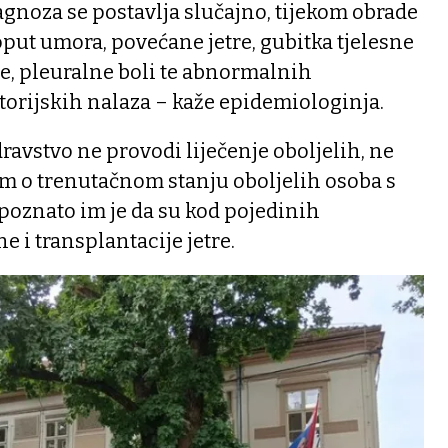
jagnoza se postavlja slučajno, tijekom obrade
put umora, povećane jetre, gubitka tjelesne
je, pleuralne boli te abnormalnih
atorijskih nalaza – kaže epidemiologinja.
ravstvo ne provodi liječenje oboljelih, ne
m o trenutačnom stanju oboljelih osoba s
poznato im je da su kod pojedinih
e i transplantacije jetre.