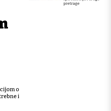
pretrage
om
acijom o
trebne i