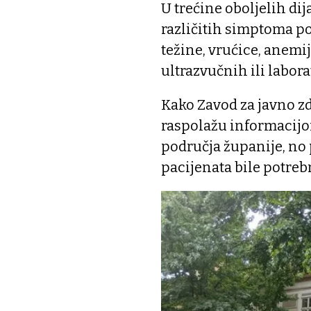
U trećine oboljelih di
različitih simptoma po
težine, vrućice, anemi
ultrazvučnih ili labor
Kako Zavod za javno zd
raspolažu informacijo
područja županije, no 
pacijenata bile potrebn