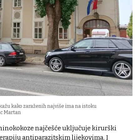
kažu kako zaraženih najviše ima na istoku
ac Martan
hinokokoze najčešće uključuje kirurški
erapiju antiparazitskim lijekovima. I