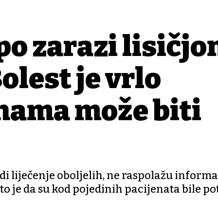
po zarazi lisičj
olest je vrlo
nama može biti
i liječenje oboljelih, ne raspolažu inform
o je da su kod pojedinih pacijenata bile po