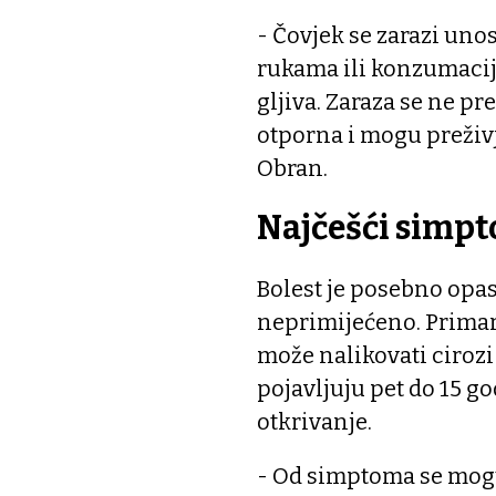
- Čovjek se zarazi uno
rukama ili konzumacij
gljiva. Zaraza se ne pr
otporna i mogu preživj
Obran.
Najčešći simp
Bolest je posebno opas
neprimijećeno. Primarno
može nalikovati cirozi
pojavljuju pet do 15 g
otkrivanje.
- Od simptoma se mogu 