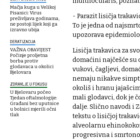
multilocularis, poznatij
Mačja kuga u Velikoj
Pisanici: Virus
- Parazit lisičja traka
preživljava godinama,
ne postoji lijek koji ga
To je jedna od najsmrt
izravno ubija
upozorava epidemiolo
DERATIZACIJA
Lisičja trakavica za s
VAŽNA OBAVIJEST
Počinje proljetna
domaćini najčešće su cr
borba protiv
glodavaca u okolici
vukovi, čagljevi, domać
Bjelovara
nemaju nikakve simpt
ZDRAVLJE U FOKUSU
okoliš i hranu jajašci
U Bjelovaru počeo
mali glodavci, dok je 
Tjedan oftalmologije:
Građani bez uputnice
dalje. Slično navodi i
u bolnici mjerili očni
tlak
tekstu o lisičjoj traka
alveolarnu ehinokokozu 
progresivna i smrtono