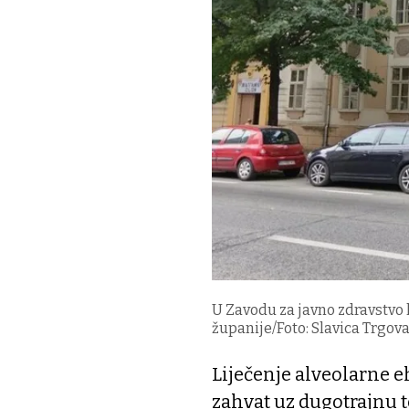
U Zavodu za javno zdravstvo 
županije/Foto: Slavica Trgov
Liječenje alveolarne e
zahvat uz dugotrajnu t