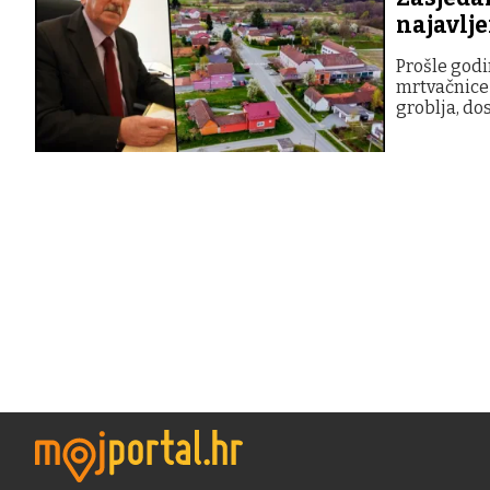
najavlj
Prošle godi
mrtvačnice 
groblja, do