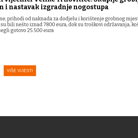
en i nastavak izgradnje nogostupa
ne, prihodi od naknada za dodjelu i korištenje grobnog mjest
su bili nešto iznad 7800 eura, dok su troškovi održavanja, koš
segli gotovo 25.500 eura
VIŠE VIJESTI