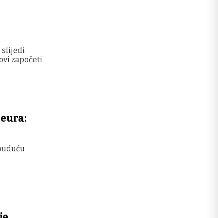
slijedi
ovi započeti
 eura:
 buduću
je,