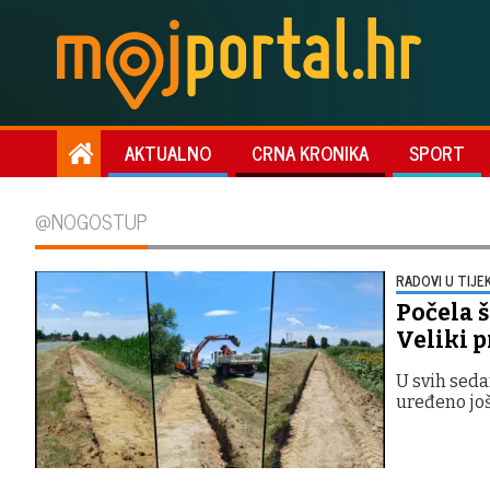
AKTUALNO
CRNA KRONIKA
SPORT
@NOGOSTUP
RADOVI U TIJE
Počela 
Veliki p
U svih seda
uređeno jo