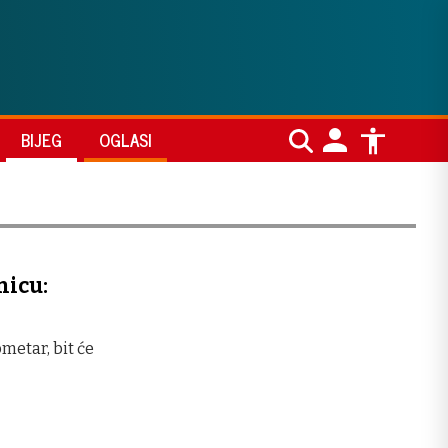
BIJEG
OGLASI
nicu:
metar, bit će