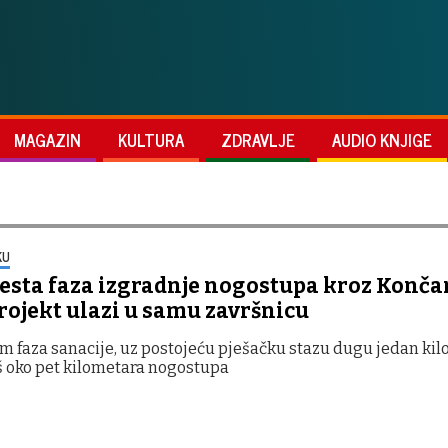
MAGAZIN
KULTURA
ZDRAVLJE
AUDIO KNJIGE
KU
šesta faza izgradnje nogostupa kroz Konča
rojekt ulazi u samu završnicu
m faza sanacije, uz postojeću pješačku stazu dugu jedan kilo
š oko pet kilometara nogostupa