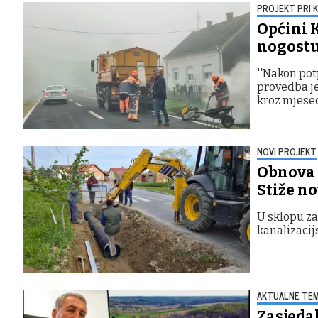
PROJEKT PRI 
Općini 
nogostup
''Nakon pot
provedba je
kroz mjesec
NOVI PROJEKT
Obnova U
Stiže no
U sklopu za
kanalizaci
AKTUALNE TE
Zasjedal