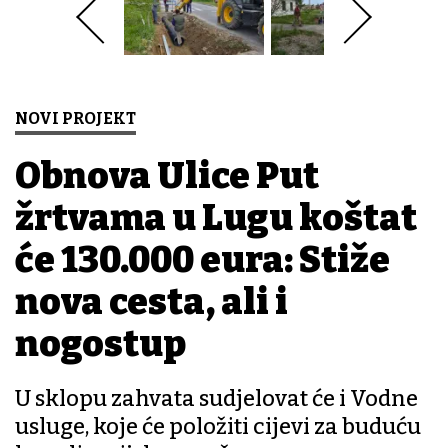
NOVI PROJEKT
Obnova Ulice Put
žrtvama u Lugu koštat
će 130.000 eura: Stiže
nova cesta, ali i
nogostup
U sklopu zahvata sudjelovat će i Vodne
usluge, koje će položiti cijevi za buduću