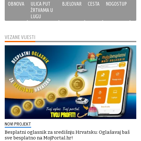
OBNOVA
ULICA PUT
BJELOVAR
CESTA
NOGOSTUP
ŽRTVAMA U
LUGU
VEZANE VIJESTI
NOVI PROJEKT
Besplatni oglasnik za središnju Hrvatsku: Oglašavaj baš
sve besplatno na MojPortal.hr!