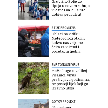
Grubišno Polje do
lipnja u novom ruhu, a
vijest dana je - Grad
dobiva pedijatra!
STIŽE PROMJENA
Oblaci na vidiku:
Meteorolozi otkrili
kakvo nas vrijeme
čeka za vikend i
početkom tjedna
SMRTONOSNI VIRUS
Mačja kuga u Velikoj
Pisanici: Virus
preživljava godinama,
ne postoji lijek koji ga
izravno ubija
GOTOV PROJEKT
Obnovljena