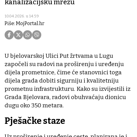
kanalizacijsku mrežu
10.04.2026. u 14:59
Piše: MojPortal.hr
U bjelovarskoj Ulici Put žrtvama u Lugu
započeli su radovi na proširenju i uređenju
dijela prometnice, čime će stanovnici toga
dijela grada dobiti sigurniju i kvalitetniju
prometnu infrastrukturu. Kako su izvijestili iz
Grada Bjelovara, radovi obuhvaćaju dionicu
dugu oko 350 metara.
Pješačke staze
Uz proširenje i uređenje ceste, planirana je i