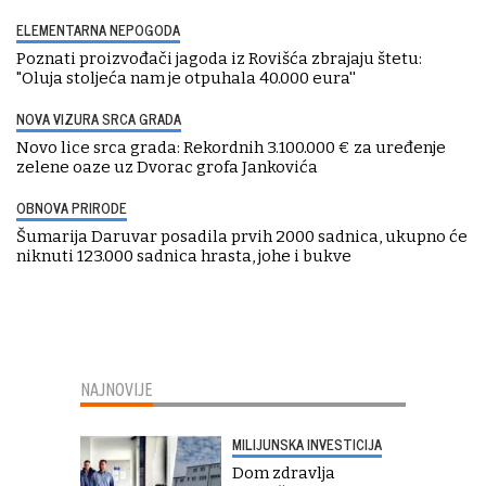
ELEMENTARNA NEPOGODA
Poznati proizvođači jagoda iz Rovišća zbrajaju štetu:
"Oluja stoljeća nam je otpuhala 40.000 eura''
NOVA VIZURA SRCA GRADA
Novo lice srca grada: Rekordnih 3.100.000 € za uređenje
zelene oaze uz Dvorac grofa Jankovića
OBNOVA PRIRODE
Šumarija Daruvar posadila prvih 2000 sadnica, ukupno će
niknuti 123.000 sadnica hrasta, johe i bukve
NAJNOVIJE
MILIJUNSKA INVESTICIJA
Dom zdravlja