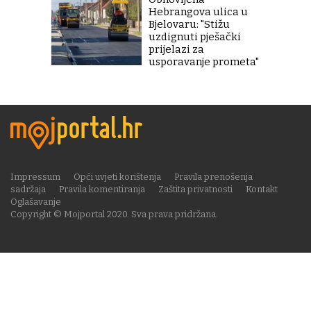
Hebrangova ulica u
Bjelovaru: "Stižu
uzdignuti pješački
prijelazi za
usporavanje prometa"
Impressum
Opći uvjeti korištenja
Pravila prenošenja
sadržaja
Pravila komentiranja
Zaštita privatnosti
Kontakt
Oglašavanje
Copyright © Mojportal 2020. Sva prava pridržana.