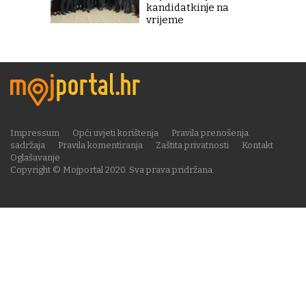
kandidatkinje na
vrijeme
Impressum
Opći uvjeti korištenja
Pravila prenošenja
sadržaja
Pravila komentiranja
Zaštita privatnosti
Kontakt
Oglašavanje
Copyright © Mojportal 2020. Sva prava pridržana.