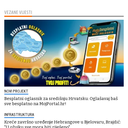
VEZANE VIJESTI
NOVI PROJEKT
Besplatni oglasnik za središnju Hrvatsku: Oglašavaj baš
sve besplatno na MojPortal.hr!
INFRASTRUKTURA
Kreće završno uređenje Hebrangove u Bjelovaru, Brajdić:
"U ožujku sve mora biti riješeno"