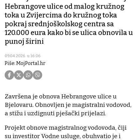
Hebrangove ulice od malog kružnog
toka u Zvijercima do kružnog toka
pokraj srednjoškolskog centra sa
120.000 eura kako bi se ulica obnovila u
punoj širini
09.04.2026. u 16:06
Piše: MojPortal.hr
Završena je obnova Hebrangove ulice u
Bjelovaru. Obnovljen je magistralni vodovod,
a stižu i uzdignuti pješački prijelazi.
Projekt obnove magistralnog vodovoda, čiji
su investitor Vodne usluge, obuhvatio je i