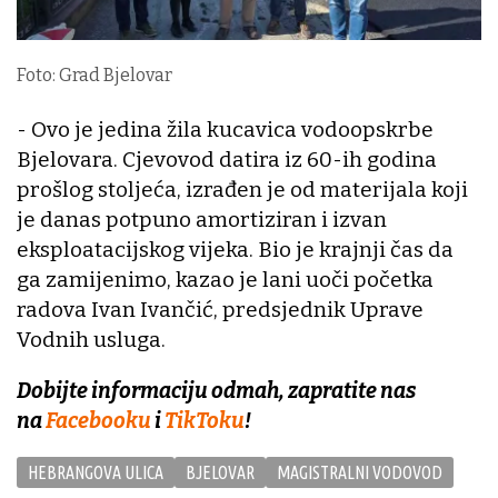
Foto: Grad Bjelovar
- Ovo je jedina žila kucavica vodoopskrbe
Bjelovara. Cjevovod datira iz 60-ih godina
prošlog stoljeća, izrađen je od materijala koji
je danas potpuno amortiziran i izvan
eksploatacijskog vijeka. Bio je krajnji čas da
ga zamijenimo, kazao je lani uoči početka
radova Ivan Ivančić, predsjednik Uprave
Vodnih usluga.
Dobijte informaciju odmah, zapratite nas
na
Facebooku
i
TikToku
!
HEBRANGOVA ULICA
BJELOVAR
MAGISTRALNI VODOVOD