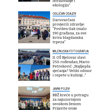
istraživanje i
ekologiju"
ODLIČAN ODAZIV
Daruvarčani
provjerili zdravlje:
''Povišen tlak imalo
190 građana, za sve
kriva blagdanska
trpeza''
MILENIJSKA FOTOGRAFIJA
II. OŠ Bjelovar slavi
250. rođendan, Mario
Petreković: „Najljepša
sjećanja? Veliki odmor
i repete u kuhinji..."
JAVNI POZIV
BBŽ kreće u potragu
za najuzornijom
seoskom ženom:
Prijavite svoje