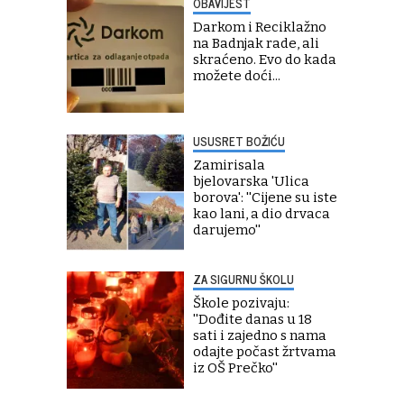
OBAVIJEST
Darkom i Reciklažno
na Badnjak rade, ali
skraćeno. Evo do kada
možete doći...
USUSRET BOŽIĆU
Zamirisala
bjelovarska 'Ulica
borova': ''Cijene su iste
kao lani, a dio drvaca
darujemo''
ZA SIGURNU ŠKOLU
Škole pozivaju:
''Dođite danas u 18
sati i zajedno s nama
odajte počast žrtvama
iz OŠ Prečko''