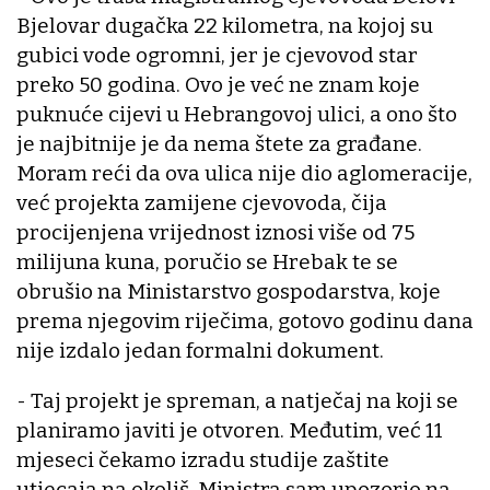
Bjelovar dugačka 22 kilometra, na kojoj su
gubici vode ogromni, jer je cjevovod star
preko 50 godina. Ovo je već ne znam koje
puknuće cijevi u Hebrangovoj ulici, a ono što
je najbitnije je da nema štete za građane.
Moram reći da ova ulica nije dio aglomeracije,
već projekta zamijene cjevovoda, čija
procijenjena vrijednost iznosi više od 75
milijuna kuna, poručio se Hrebak te se
obrušio na Ministarstvo gospodarstva, koje
prema njegovim riječima, gotovo godinu dana
nije izdalo jedan formalni dokument.
- Taj projekt je spreman, a natječaj na koji se
planiramo javiti je otvoren. Međutim, već 11
mjeseci čekamo izradu studije zaštite
utjecaja na okoliš. Ministra sam upozorio na