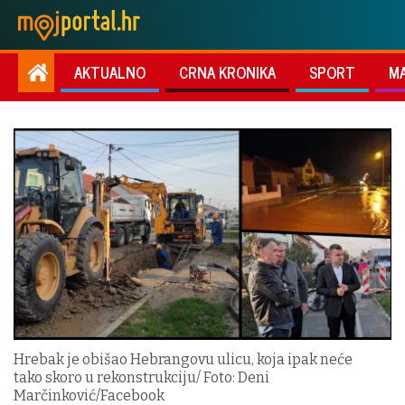
AKTUALNO
CRNA KRONIKA
SPORT
M
Hrebak je obišao Hebrangovu ulicu, koja ipak neće
tako skoro u rekonstrukciju/ Foto: Deni
Marčinković/Facebook