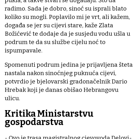
pukla, a takve stvari se događaju. Što da
radimo. Sada je dobro, sinoć su isprali blato
koliko su mogli. Poplavilo mi je vrt, ali kažem,
događa se jer su cijevi stare, kaže Zlata
Božićević te dodaje da je susjedu vodu ušla u
podrum te da su službe cijelu noć to
ispumpavale.
Spomenuti podrum jedina je prijavljena šteta
nastala nakon sinoćnjeg puknuća cijevi,
potvrdio je bjelovarski gradonačelnik Dario
Hrebak koji je danas obišao Hebrangovu
ulicu.
Kritika Ministarstvu
gospodarstva
- Ovo je trasa magistralnog cjevovoda Delovi-