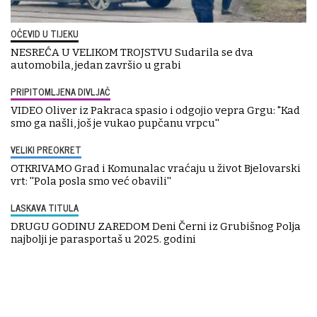
OČEVID U TIJEKU
NESREĆA U VELIKOM TROJSTVU Sudarila se dva
automobila, jedan završio u grabi
PRIPITOMLJENA DIVLJAČ
VIDEO Oliver iz Pakraca spasio i odgojio vepra Grgu: "Kad
smo ga našli, još je vukao pupčanu vrpcu''
VELIKI PREOKRET
OTKRIVAMO Grad i Komunalac vraćaju u život Bjelovarski
vrt: ''Pola posla smo već obavili''
LASKAVA TITULA
DRUGU GODINU ZAREDOM Deni Černi iz Grubišnog Polja
najbolji je parasportaš u 2025. godini