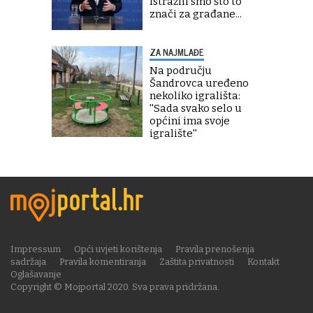
Istražili smo što to
znači za građane...
ZA NAJMLAĐE
Na području
Šandrovca uređeno
nekoliko igrališta:
''Sada svako selo u
općini ima svoje
igralište''
Impressum
Opći uvjeti korištenja
Pravila prenošenja
sadržaja
Pravila komentiranja
Zaštita privatnosti
Kontakt
Oglašavanje
Copyright © Mojportal 2020. Sva prava pridržana.