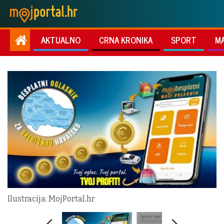
AKTUALNO
CRNA KRONIKA
SPORT
M
Ilustracija: MojPortal.hr