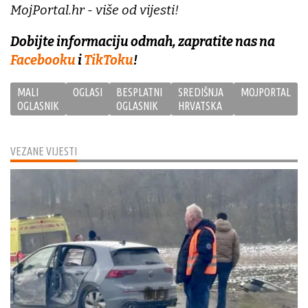
MojPortal.hr - više od vijesti!
Dobijte informaciju odmah, zapratite nas na
Facebooku
i
TikToku
!
MALI
OGLASI
BESPLATNI
SREDIŠNJA
MOJPORTAL
OGLASNIK
OGLASNIK
HRVATSKA
VEZANE VIJESTI