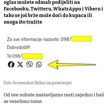
oglas možete odmah podijeliti na
Facebooku, Twitteru, WhatsAppu i Viberu i
tako se još brže može doći do kupaca ili
onoga što tražite
.
Foto: Screenshot (klikni za povećanje)
Od ove subote nastavljamo rasti zajedno i baš
se veselimo tome.