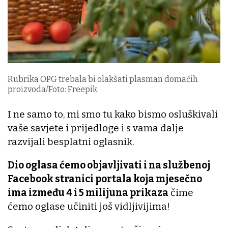
Rubrika OPG trebala bi olakšati plasman domaćih
proizvoda/Foto: Freepik
I ne samo to, mi smo tu kako bismo osluškivali
vaše savjete i prijedloge i s vama dalje
razvijali besplatni oglasnik.
Dio oglasa ćemo objavljivati i na službenoj
Facebook stranici portala koja mjesečno
ima između 4 i 5 milijuna prikaza
čime
ćemo oglase učiniti još vidljivijima!