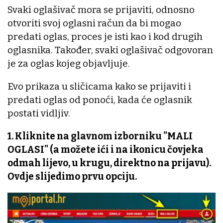
Svaki oglašivač mora se prijaviti, odnosno
otvoriti svoj oglasni račun da bi mogao
predati oglas, proces je isti kao i kod drugih
oglasnika. Također, svaki oglašivač odgovoran
je za oglas kojeg objavljuje.
Evo prikaza u sličicama kako se prijaviti i
predati oglas od ponoći, kada će oglasnik
postati vidljiv.
1. Kliknite na glavnom izborniku "MALI
OGLASI" (a možete ići i na ikonicu čovjeka
odmah lijevo, u krugu, direktno na prijavu).
Ovdje slijedimo prvu opciju.