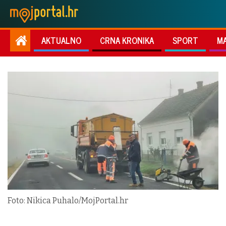
AKTUALNO
CRNA KRONIKA
SPORT
M
Foto: Nikica Puhalo/MojPortal.hr