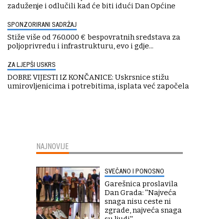
zaduženje i odlučili kad će biti idući Dan Općine
SPONZORIRANI SADRŽAJ
Stiže više od 760.000 € bespovratnih sredstava za
poljoprivredu i infrastrukturu, evo i gdje...
ZA LJEPŠI USKRS
DOBRE VIJESTI IZ KONČANICE: Uskrsnice stižu
umirovljenicima i potrebitima, isplata već započela
NAJNOVIJE
SVEČANO I PONOSNO
Garešnica proslavila
Dan Grada: ''Najveća
snaga nisu ceste ni
zgrade, najveća snaga
su ljudi''