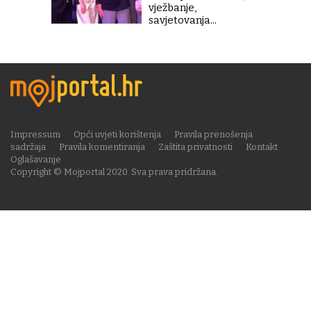
vježbanje,
savjetovanja...
Impressum
Opći uvjeti korištenja
Pravila prenošenja
sadržaja
Pravila komentiranja
Zaštita privatnosti
Kontakt
Oglašavanje
Copyright © Mojportal 2020. Sva prava pridržana.