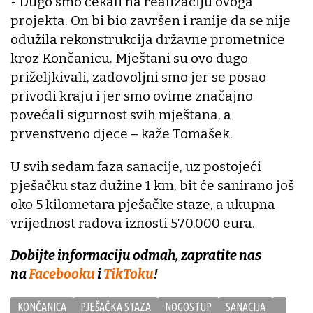
- Dugo smo čekali na realizaciju ovoga
projekta. On bi bio završen i ranije da se nije
odužila rekonstrukcija državne prometnice
kroz Končanicu. Mještani su ovo dugo
priželjkivali, zadovoljni smo jer se posao
privodi kraju i jer smo ovime značajno
povećali sigurnost svih mještana, a
prvenstveno djece – kaže Tomašek.
U svih sedam faza sanacije, uz postojeći
pješačku staz dužine 1 km, bit će sanirano još
oko 5 kilometara pješačke staze, a ukupna
vrijednost radova iznosti 570.000 eura.
Dobijte informaciju odmah, zapratite nas
na
Facebooku
i
TikToku
!
KONČANICA
PJEŠAČKA STAZA
NOGOSTUP
SANACIJA