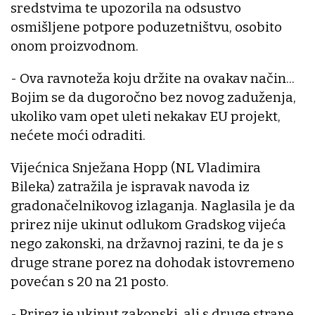
sredstvima te upozorila na odsustvo
osmišljene potpore poduzetništvu, osobito
onom proizvodnom.
- Ova ravnoteža koju držite na ovakav način...
Bojim se da dugoročno bez novog zaduženja,
ukoliko vam opet uleti nekakav EU projekt,
nećete moći odraditi.
Vijećnica Snježana Hopp (NL Vladimira
Bileka) zatražila je ispravak navoda iz
gradonačelnikovog izlaganja. Naglasila je da
prirez nije ukinut odlukom Gradskog vijeća
nego zakonski, na državnoj razini, te da je s
druge strane porez na dohodak istovremeno
povećan s 20 na 21 posto.
- Prirez je ukinut zakonski, ali s druge strane