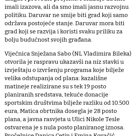
imali izazova, ali da smo imali jasnu razvojnu
politiku. Daruvar ne smije biti grad koji samo
održava postojeće stanje. Daruvar mora biti
grad koji se razvija i koristi svaku priliku za
bolju budućnost svojih građana.
Vijećnica Snježana Sabo (NL Vladimira Bileka)
otvorila je raspravu ukazavši na niz stavki u
izvještaju o izvršenju programa koje bilježe
velika odstupanja od plana: kazališne
matineje realizirane su s tek 19 posto
planiranih sredstava, tekuće donacije
sportskim društvima bilježe razliku od 10.500
eura, Matica obrtnika dosegla je 28 posto
plana, a javna rasvjeta u Ulici Nikole Tesle
ostvarena je s nula posto planiranog iznosa.
Pročelnice Danica Cetin i Emina Kovačić