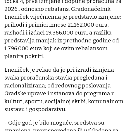
točka 4, prve izmjene i dopune proračuna za
2026., odnosno rebalans. Gradonačelnik
Lneniček vijećnicima je predstavio izmjene:
prihodi i primici iznose 21.162.000 eura,
rashodi i izdaci 19.366.000 eura, a razlika
predstavlja manjak iz prethodne godine od
1.796.000 eura koji se ovim rebalansom
planira pokriti.
Lneniček je rekao da je pri izradi izmjena
svaka proračunska stavka pregledana i
racionalizirana; od redovnog poslovanja
Gradske uprave i ustanova do programa u
kulturi, sportu, socijalnoj skrbi, komunalnom
sustavu i gospodarstvu.
- Gdje god je bilo moguće, sredstva su
smanjena, preraspoređena ili usklađena sa