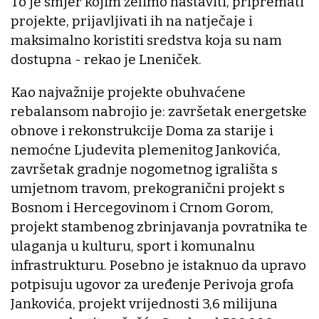
To je smjer kojim želimo nastaviti, pripremati
projekte, prijavljivati ih na natječaje i
maksimalno koristiti sredstva koja su nam
dostupna - rekao je Lneniček.
Kao najvažnije projekte obuhvaćene
rebalansom nabrojio je: završetak energetske
obnove i rekonstrukcije Doma za starije i
nemoćne Ljudevita plemenitog Jankovića,
završetak gradnje nogometnog igrališta s
umjetnom travom, prekogranični projekt s
Bosnom i Hercegovinom i Crnom Gorom,
projekt stambenog zbrinjavanja povratnika te
ulaganja u kulturu, sport i komunalnu
infrastrukturu. Posebno je istaknuo da upravo
potpisuju ugovor za uređenje Perivoja grofa
Jankovića, projekt vrijednosti 3,6 milijuna