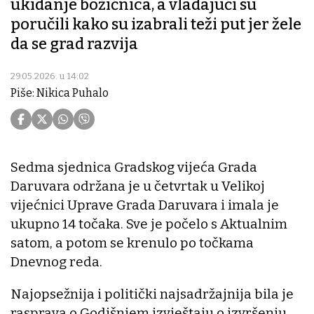
ukidanje božićnica, a vladajući su
poručili kako su izabrali teži put jer žele
da se grad razvija
29.05.2026. u 14:02
Piše: Nikica Puhalo
Sedma sjednica Gradskog vijeća Grada
Daruvara održana je u četvrtak u Velikoj
vijećnici Uprave Grada Daruvara i imala je
ukupno 14 točaka. Sve je počelo s Aktualnim
satom, a potom se krenulo po točkama
Dnevnog reda.
Najopsežnija i politički najsadržajnija bila je
rasprava o Godišnjem izvještaju o izvršenju