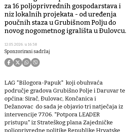
za 16 poljoprivrednih gospodarstava i
niz lokalnih projekata - od uređenja
poučnih staza u Grubišnom Polju do
novog nogometnog igrališta u Đulovcu.
12.05.2026. u 16:58
Sponzorirani sadržaj
LAG "Bilogora-Papuk" koji obuhvaća
područje gradova Grubišno Polje i Daruvar te
općina: Sirač, Đulovac, Končanica i
Dežanovac do sada je objavio tri natječaja iz
intervencije 77.06. "Potpora LEADER
pristupu" iz Strateškog plana Zajedničke
poljoprivredne politike Republike Hrvatske