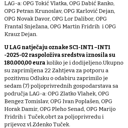
LAG-a: OPG Tokić Vlatka, OPG Dabić Ranko,
OPG Petran Krunoslav, OPG Karlović Dejan,
OPG Novak Davor, OPG Lor Dalibor, OPG
Frantal Snježana, OPG Martin Fridrih i OPG
Krauz Dejan.
U LAG natječaju oznake SC1-INT1 –INT1
-2025-02 raspoloživa sredstva iznosila su
180.000,00 eura
koliko je i dodijeljeno.Ukupno
su zaprimljena 22 Zahtjeva za potporu a
pozitivnu Odluku o odabiru zaprimilo je
sedam (7) poljoprivrednih gospodarstava sa
područja LAG-a: OPG Zlatko Vlahek, OPG
Bengez Tomislav, OPG Ivan Poplašen, OPG
Horak Damir, OPG Pleho Senad, OPG Marijo
Fridrih i Tuček,obrt za poljoprivredu i
prijevoz vl.Zdenko Tuček.