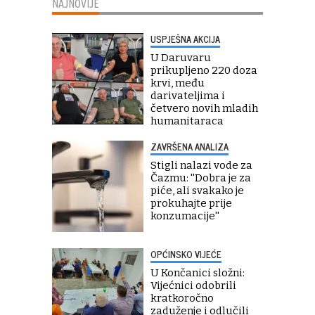
NAJNOVIJE
USPJEŠNA AKCIJA
U Daruvaru
prikupljeno 220 doza
krvi, među
darivateljima i
četvero novih mladih
humanitaraca
ZAVRŠENA ANALIZA
Stigli nalazi vode za
Čazmu: ''Dobra je za
piće, ali svakako je
prokuhajte prije
konzumacije''
OPĆINSKO VIJEĆE
U Končanici složni:
Vijećnici odobrili
kratkoročno
zaduženje i odlučili