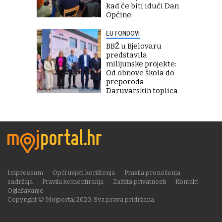
kad će biti idući Dan
Općine
EU FONDOVI
BBŽ u Bjelovaru
predstavila
milijunske projekte:
Od obnove škola do
preporoda
Daruvarskih toplica
Impressum
Opći uvjeti korištenja
Pravila prenošenja
sadržaja
Pravila komentiranja
Zaštita privatnosti
Kontakt
Oglašavanje
Copyright © Mojportal 2020. Sva prava pridržana.