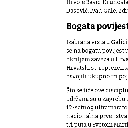
Hrvoje Bašić, Krunosl
Dasović, Ivan Gale, Zd
Bogata povijes
Izabrana vrsta u Galic
se na bogatu povijest u
okriljem saveza u Hrva
Hrvatski su reprezent
osvojili ukupno tri po
Što se tiče ove discip
održana su u Zagrebu 2
12-satnog ultramarato
nacionalna prvenstva t
tri puta u Svetom Mart