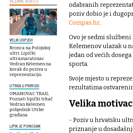
VEZANE VIJESTI
odabranih reprezentat
poziv dobio je i dugop
Compas.hr
.
Ovo je sedmi službeni 
VELIK USPJEH
Kelemenov ulazak u na
Bronca na Polojskoj
ultri: Lipički
jedan od većih dosega 
ultramaratonac
sporta.
Vedran Kelemen na
korak do poziva u
reprezentaciju
Svoje mjesto u repreze
UTRKA U PRIRODI
rezultatima ostvareni
OMANOVAC TRAIL
Poznati lipički trkač
Velika motivac
Vedran Kelemen
pobjednik Utrke
građana
- Poziv u hrvatsku ult
LIPIK JE PONOSAN
priznanje u dosadašnjo