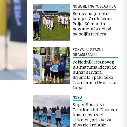
NOGOMETNA POSLASTICA
Realov nogometni
kamp u Grubišnom
Polju: 60 mladih
nogometaša uči od
najboljih trenera
POHVALILI STAZU I
ORGANIZACIJU
Pobjednik Titanovog
ultimatuma Riccardo
Kuhar s Hvara:
Briljirala i pakračka
Titan braća Deni i Tin
Lapaš
NOVO
Super Sportaš i
Triatlon klub Daruvar
imaju novu web
n
stranicu, prijave za
plivanje i rolanje