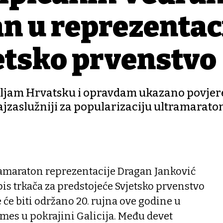
n u reprezentac
jetsko prvenstvo
avljam Hrvatsku i opravdam ukazano povjer
najzaslužniji za popularizaciju ultramarato
ramaraton reprezentacije Dragan Janković
pis trkača za predstojeće Svjetsko prvenstvo
 će biti održano 20. rujna ove godine u
es u pokrajini Galicija. Među devet