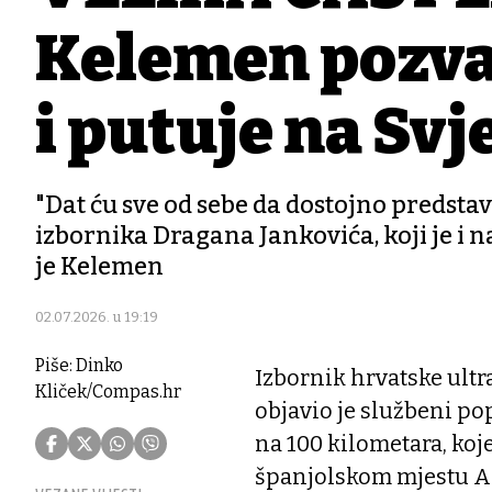
Kelemen pozva
i putuje na Sv
"Dat ću sve od sebe da dostojno predst
izbornika Dragana Jankovića, koji je i 
je Kelemen
02.07.2026. u 19:19
Piše: Dinko
Izbornik hrvatske ult
Kliček/Compas.hr
objavio je službeni po
na 100 kilometara, koje
španjolskom mjestu Am