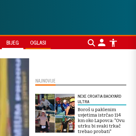
BIJEG
OGLASI
NAJNOVIJE
NEXE CROATIA BACKYARD
ULTRA
Boroš u paklenim
uvjetima istrčao 114
km oko Lapovca: "Ovu
utrku bi svaki trkač
trebao probati"