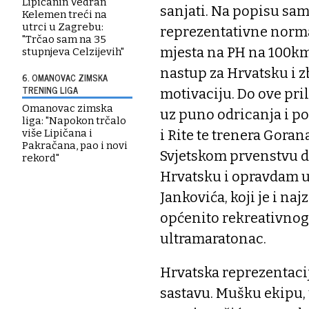
Lipičanin Vedran
sanjati. Na popisu sam
Kelemen treći na
utrci u Zagrebu:
reprezentativne norma 
"Trčao sam na 35
mjesta na PH na 100km 
stupnjeva Celzijevih"
nastup za Hrvatsku i z
6. OMANOVAC ZIMSKA
TRENING LIGA
motivaciju. Do ove pri
Omanovac zimska
uz puno odricanja i po
liga: "Napokon trčalo
i Rite te trenera Goran
više Lipičana i
Pakračana, pao i novi
Svjetskom prvenstvu d
rekord"
Hrvatsku i opravdam 
Jankovića, koji je i na
općenito rekreativnog 
ultramaratonac.
Hrvatska reprezentaci
sastavu. Mušku ekipu, 