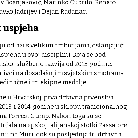
av Bošnjaković, Marinko Čubrilo, Renato
ravko Jadrijev i Dejan Radanac.
t uspjeha
iju odlazi s velikim ambicijama, oslanjajući
spjeha u ovoj disciplini, koja se pod
tskoj službeno razvija od 2013. godine.
ativci na dosadašnjim svjetskim smotrama
jedinačne i tri ekipne medalje.
line u Hrvatskoj, prva državna prvenstva
013. i 2014. godine u sklopu tradicionalnog
na Forrest Gump. Nakon toga su se
rčala na epskoj talijanskoj stotki Passatore,
inu na Muri, dok su posljednja tri državna