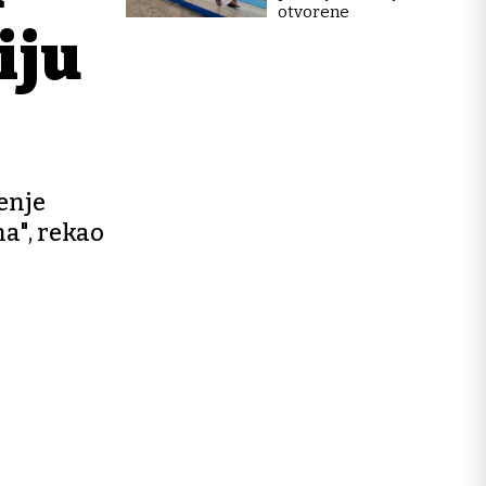
otvorene
iju
enje
na", rekao