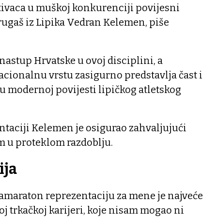
ivaca u muškoj konkurenciji povijesni
rugaš iz Lipika Vedran Kelemen, piše
nastup Hrvatske u ovoj disciplini, a
cionalnu vrstu zasigurno predstavlja čast i
u modernoj povijesti lipičkog atletskog
ntaciji Kelemen je osigurao zahvaljujući
m u proteklom razdoblju.
ija
ramaraton reprezentaciju za mene je najveće
j trkačkoj karijeri, koje nisam mogao ni