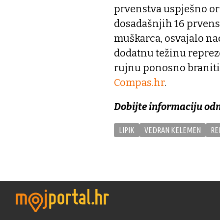
prvenstva uspješno or
dosadašnjih 16 prvenst
muškarca, osvajalo nac
dodatnu težinu reprez
rujnu ponosno braniti b
Compas.hr
.
Dobijte informaciju od
LIPIK
VEDRAN KELEMEN
RE