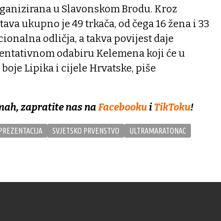
ganizirana u Slavonskom Brodu. Kroz
ava ukupno je 49 trkača, od čega 16 žena i 33
ionalna odličja, a takva povijest daje
entativnom odabiru Kelemena koji će u
oje Lipika i cijele Hrvatske, piše
mah, zapratite nas na
Facebooku
i
TikToku
!
PREZENTACIJA
SVJETSKO PRVENSTVO
ULTRAMARATONAC