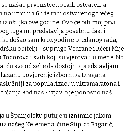
 se našao prvenstveno radi ostvarenja
na utrci na 6h te radi ostvarenog trećeg
iz ožujka ove godine. Ovo će biti moj prvi
bog toga mi predstavlja posebnu čast i
like došao sam kroz godine predanog rada,
dršku obitelji - supruge Vedrane i kćeri Mije
a Todorova i svih koji su vjerovali u mene. Na
at ću sve od sebe da dostojno predstavljam
ukazano povjerenje izbornika Dragana
jzaslužniji za popularizaciju ultramaratona i
trčanja kod nas - izjavio je ponosno naš
ja u Španjolsku putuje u iznimno jakom
uz našeg Kelemena, čine Stipica Bagarić,