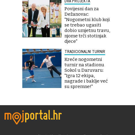
DVA PROJEKTA
Povijesni dan za
Dežanovac:
"Nogometni klub koji
se trebao ugasiti
dobio umjetnu travu,
njome trči stotinjak
djece"
TRADICIONALNI TURNIR
Kreće nogometni
turnir na stadionu
Sokol u Daruvaru:
"Igra 12 ekipa,
nagrade i baklje već
su spremne!"