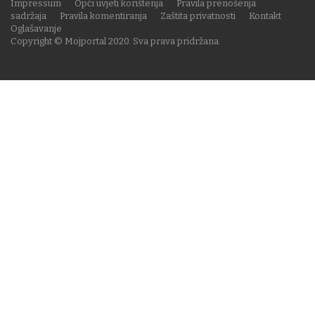
Impressum
Opći uvjeti korištenja
Pravila prenošenja
sadržaja
Pravila komentiranja
Zaštita privatnosti
Kontakt
Oglašavanje
Copyright © Mojportal 2020. Sva prava pridržana.