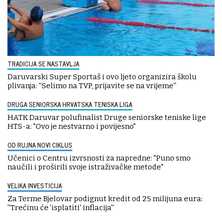
TRADICIJA SE NASTAVLJA
Daruvarski Super Sportaš i ovo ljeto organizira školu
plivanja: ''Selimo na TVP, prijavite se na vrijeme''
DRUGA SENIORSKA HRVATSKA TENISKA LIGA
HATK Daruvar polufinalist Druge seniorske teniske lige
HTS-a: "Ovo je nestvarno i povijesno"
OD RUJNA NOVI CIKLUS
Učenici o Centru izvrsnosti za napredne: "Puno smo
naučili i proširili svoje istraživačke metode"
VELIKA INVESTICIJA
Za Terme Bjelovar podignut kredit od 25 milijuna eura:
''Trećinu će 'isplatiti' inflacija''