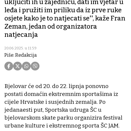
uključiti ih u zajednicu, dati im vjetar u
leđa i pružiti im priliku da iz prve ruke
osjete kako je to natjecati se'', kaže Fran
Zeman, jedan od organizatora
natjecanja
20.06.2025. u 11:59
Piše: Redakcija
Bjelovar će od 20. do 22. lipnja ponovno
postati domaćin ekstremnim sportašima iz
cijele Hrvatske i susjednih zemalja. Po
jedanaesti put, Sportska udruga ŠC u
bjelovarskom skate parku organizira festival
urbane kulture i ekstremnog sporta ŠC JAM.