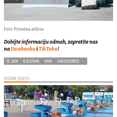
Foto: Privatna arhiva
Dobijte informaciju odmah, zapratite nas
na
Facebooku
i
TikToku
!
ŠČ JAM
BJELOVAR
BMX
VRATOLOMIJE
VEZANE VIJESTI