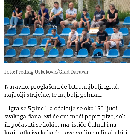
Foto: Predrag Uskoković/Grad Daruvar
Naravno, proglašeni će biti i najbolji igrač,
najbolji strijelac, te najbolji golman.
- Igra se 5 plus 1, a očekuje se oko 150 ljudi
svakoga dana. Svi će oni moći popiti pivo, sok
ili počastiti se kokicama, ističe Ćuhnil i na
kraju otkriva kako će i ove godine u finalu biti