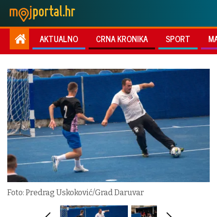
AKTUALNO
CRNA KRONIKA
SPORT
M
Foto: Predrag Uskoković/Grad Daruvar