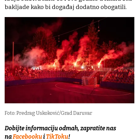
bakljade kako bi događaj dodatno obogatili.
Foto: Predrag Uskoković/Grad Daruvar
Dobijte informaciju odmah, zapratite nas
na
Facebooku
i
TikToku
!