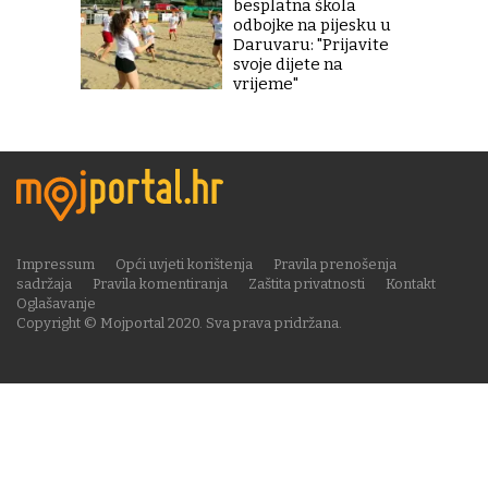
besplatna škola
odbojke na pijesku u
Daruvaru: "Prijavite
svoje dijete na
vrijeme"
Impressum
Opći uvjeti korištenja
Pravila prenošenja
sadržaja
Pravila komentiranja
Zaštita privatnosti
Kontakt
Oglašavanje
Copyright © Mojportal 2020. Sva prava pridržana.