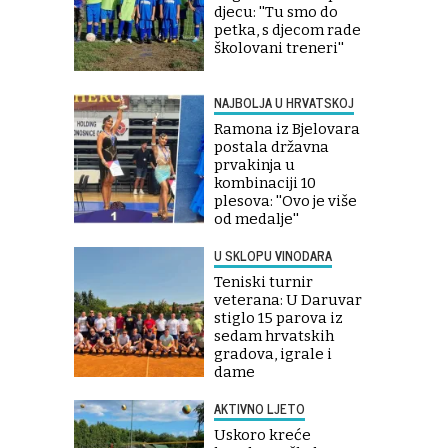
djecu: ''Tu smo do
petka, s djecom rade
školovani treneri''
NAJBOLJA U HRVATSKOJ
Ramona iz Bjelovara
postala državna
prvakinja u
kombinaciji 10
plesova: ''Ovo je više
od medalje''
U SKLOPU VINODARA
Teniski turnir
veterana: U Daruvar
stiglo 15 parova iz
sedam hrvatskih
gradova, igrale i
dame
AKTIVNO LJETO
Uskoro kreće