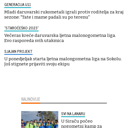
GENERACIJA U11
Mladi daruvarski rukometaši igrali protiv roditelja za kraj
sezone: "Tate i mame padali su po terenu"
"STAROČEŠKO 2023"
Večeras kreće daruvarska ljetna malonogometna liga.
Evo rasporeda svih utakmica
SJAJAN PROJEKT
U ponedjeljak starta ljetna malongometna liga na Sokolu.
Još stignete prijaviti svoju ekipu
NAJNOVIJE
SVI NA LANARU
U Siraču počeo
nogometni kamp za