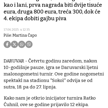
kao i lani, prva nagrada biti dvije tisuće
eura, druga 800 eura, treća 300, dok će
4. ekipa dobiti gajbu piva
17.06.2025. u 12:35
Piše: Martina Čapo
DARUVAR - Četvrtu godinu zaredom, nakon
10-godišnje pauze, igra se Daruvarski ljetni
malonogometni turnir. Ove godine nogometni
spektakl na stadionu "Sokol" odvija se od
sutra, 18. pa do 27. lipnja.
Kako nam je otkrio inicijator turnira Ratko
Ćuhnil, ove se godine prijavilo 12 ekipa.