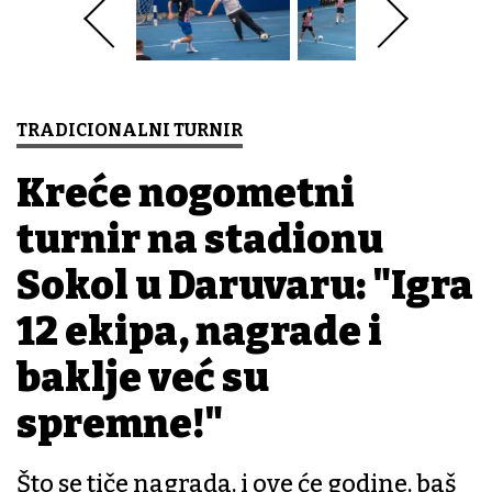
TRADICIONALNI TURNIR
Kreće nogometni
turnir na stadionu
Sokol u Daruvaru: "Igra
12 ekipa, nagrade i
baklje već su
spremne!"
Što se tiče nagrada, i ove će godine, baš