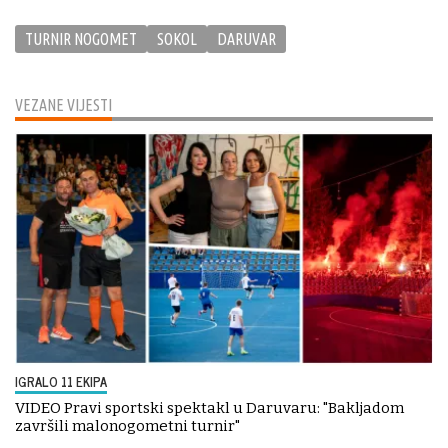
TURNIR NOGOMET
SOKOL
DARUVAR
VEZANE VIJESTI
IGRALO 11 EKIPA
VIDEO Pravi sportski spektakl u Daruvaru: "Bakljadom
završili malonogometni turnir"