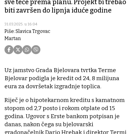
sve teče prema planu. Projekt bi trebao
biti završen do lipnja iduće godine
31.03.2025. u 16:04
Piše: Slavica Trgovac
Martan
Uz jamstvo Grada Bjelovara tvrtka Terme
Bjelovar podigla je kredit od 24, 8 milijuna
eura za dovršetak izgradnje toplica.
Riječ je o hipotekarnom kreditu s kamatnom
stopom od 2,7 posto i rokom otplate od 15
godina. Ugovor s Erste bankom potpisan je
danas, nakon čega su bjelovarski
gradonačelnik Dario Hrebak i direktor Termi