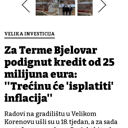
VELIKA INVESTICIJA
Za Terme Bjelovar
podignut kredit od 25
milijuna eura:
''Trećinu će 'isplatiti'
inflacija''
Radovi na gradilištu u Velikom
Korenovu ušli su u 18. tjedan, a za sada