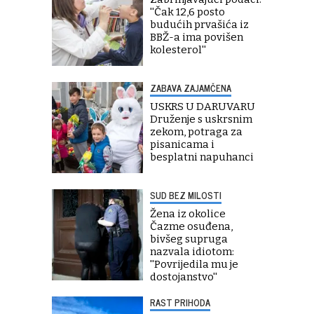
''Čak 12,6 posto
budućih prvašića iz
BBŽ-a ima povišen
kolesterol''
ZABAVA ZAJAMČENA
USKRS U DARUVARU
Druženje s uskrsnim
zekom, potraga za
pisanicama i
besplatni napuhanci
SUD BEZ MILOSTI
Žena iz okolice
Čazme osuđena,
bivšeg supruga
nazvala idiotom:
''Povrijedila mu je
dostojanstvo''
RAST PRIHODA