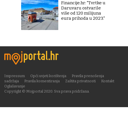
Financije.hr: "Tvrtke u
Daruvaru ostvarile
više od 120 milijuna
eura prihoda u 2023."
Impressum
Opći uvjeti korištenja
Pravila prenošenja
sadržaja
Pravila komentiranja
Zaštita privatnosti
Kontakt
Oglašavanje
Copyright © Mojportal 2020. Sva prava pridržana.