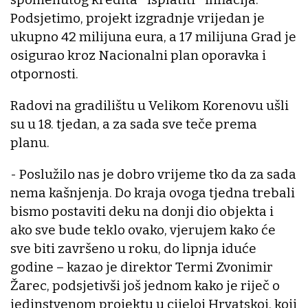
Podsjetimo, projekt izgradnje vrijedan je
ukupno 42 milijuna eura, a 17 milijuna Grad je
osigurao kroz Nacionalni plan oporavka i
otpornosti.
Radovi na gradilištu u Velikom Korenovu ušli
su u 18. tjedan, a za sada sve teče prema
planu.
- Poslužilo nas je dobro vrijeme tko da za sada
nema kašnjenja. Do kraja ovoga tjedna trebali
bismo postaviti deku na donji dio objekta i
ako sve bude teklo ovako, vjerujem kako će
sve biti završeno u roku, do lipnja iduće
godine – kazao je direktor Termi Zvonimir
Žarec, podsjetivši još jednom kako je riječ o
jedinstvenom projektu u cijeloj Hrvatskoj, koji