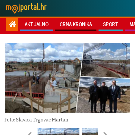
AKTUALNO
CRNA KRONIKA
SPORT
M
Foto: Slavica Trgovac Martan