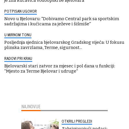
je žila kucavica vodoopskrbe Bjelovara"
POTPISAN UGOVOR
Novo u Bjelovaru: "Dobivamo Central park sa sportskim
sadržajima i kućicama za ježeve i šišmiše''
U MIRNOM TONU
Posljednja sjednica bjelovarskog Gradskog vijeća: U fokusu
plinska zavrzlama, Terme, sigurnost...
RADOVI PRI KRAU
Bjelovarski stari zatvor za mjesec i pol dana u funkciji:
''Mjesto za Terme Bjelovar i udruge''
NAJNOVIJE
OTKRILI PREGLEDI
Zabrinjavajući podaci: