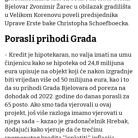
Bjelovar Zvonimir Žarec u obilazak gradilišta
u Velikom Korenovu poveli predsjednika
Uprave Erste bake Christopha Schoefboecka.
Porasli prihodi Grada
- Kredit je hipotekaran, no valja imati na umu
činjenicu kako se hipoteka od 24,8 milijuna
eura upisuje na objekt koji će nakon izgradnje
biti vrijedan više od 50 milijuna eura, kao i to
da su prihodi Grada Bjelovara od poreza na
dohodak od 2022. godine do danas porasli za
65 posto. Ako smo tada vjerovali u ovaj
projekt, još više razloga imamo vjerovati u
njega sada – kazao je gradonačelnik Hrebak,
dodajući kako vjeruje da će trećinu
spomenutog kredita ''isplatiti'' inflacija.