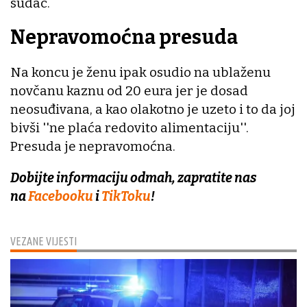
sudac.
Nepravomoćna presuda
Na koncu je ženu ipak osudio na ublaženu
novčanu kaznu od 20 eura jer je dosad
neosuđivana, a kao olakotno je uzeto i to da joj
bivši ''ne plaća redovito alimentaciju''.
Presuda je nepravomoćna.
Dobijte informaciju odmah, zapratite nas
na
Facebooku
i
TikToku
!
VEZANE VIJESTI