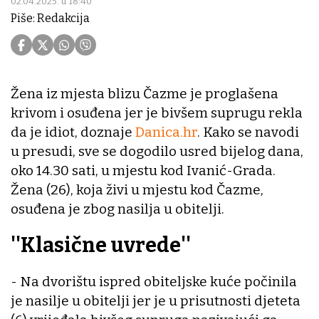
02.04.2025. u 18:40
Piše: Redakcija
Žena iz mjesta blizu Čazme je proglašena
krivom i osuđena jer je bivšem suprugu rekla
da je idiot, doznaje
Danica.hr
. Kako se navodi
u presudi, sve se dogodilo usred bijelog dana,
oko 14.30 sati, u mjestu kod Ivanić-Grada.
Žena (26), koja živi u mjestu kod Čazme,
osuđena je zbog nasilja u obitelji.
''Klasične uvrede''
- Na dvorištu ispred obiteljske kuće počinila
je nasilje u obitelji jer je u prisutnosti djeteta