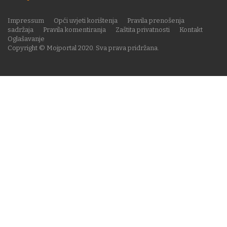
Impressum
Opći uvjeti korištenja
Pravila prenošenja
sadržaja
Pravila komentiranja
Zaštita privatnosti
Kontakt
Oglašavanje
Copyright © Mojportal 2020. Sva prava pridržana.