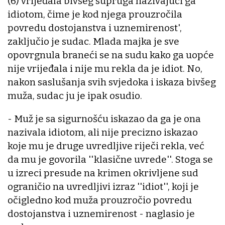
(6) vrijeđala bivšeg supruga nazivajući ga
idiotom, čime je kod njega prouzročila
povredu dostojanstva i uznemirenost',
zaključio je sudac. Mlada majka je sve
opovrgnula braneći se na sudu kako ga uopće
nije vrijeđala i nije mu rekla da je idiot. No,
nakon saslušanja svih svjedoka i iskaza bivšeg
muža, sudac ju je ipak osudio.
- Muž je sa sigurnošću iskazao da ga je ona
nazivala idiotom, ali nije precizno iskazao
koje mu je druge uvredljive riječi rekla, već
da mu je govorila ''klasične uvrede''. Stoga se
u izreci presude na krimen okrivljene sud
ograničio na uvredljivi izraz ''idiot'', koji je
očigledno kod muža prouzročio povredu
dostojanstva i uznemirenost - naglasio je