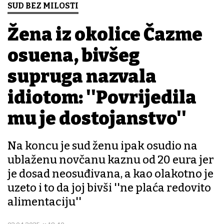
SUD BEZ MILOSTI
Žena iz okolice Čazme
osuđena, bivšeg
supruga nazvala
idiotom: ''Povrijedila
mu je dostojanstvo''
Na koncu je sud ženu ipak osudio na
ublaženu novčanu kaznu od 20 eura jer
je dosad neosuđivana, a kao olakotno je
uzeto i to da joj bivši ''ne plaća redovito
alimentaciju''