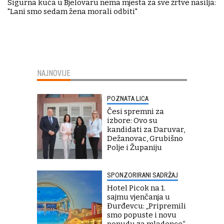
Sigurna kuća u Bjelovaru nema mjesta za sve žrtve nasilja:
"Lani smo sedam žena morali odbiti"
NAJNOVIJE
POZNATA LICA
Česi spremni za
izbore: Ovo su
kandidati za Daruvar,
Dežanovac, Grubišno
Polje i Županiju
SPONZORIRANI SADRŽAJ
Hotel Picok na 1.
sajmu vjenčanja u
Đurđevcu: „Pripremili
smo popuste i novu
ponudu za mladence“