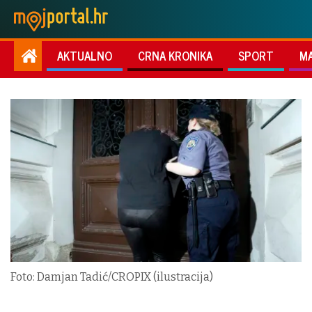
AKTUALNO
CRNA KRONIKA
SPORT
M
Foto: Damjan Tadić/CROPIX (ilustracija)