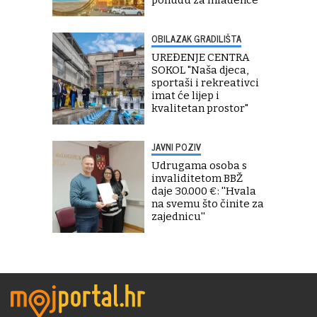
OBILAZAK GRADILIŠTA
UREĐENJE CENTRA
SOKOL "Naša djeca,
sportaši i rekreativci
imat će lijep i
kvalitetan prostor"
JAVNI POZIV
Udrugama osoba s
invaliditetom BBŽ
daje 30.000 €: ''Hvala
na svemu što činite za
zajednicu''