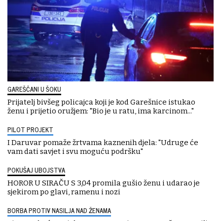
GAREŠČANI U ŠOKU
Prijatelj bivšeg policajca koji je kod Garešnice istukao
ženu i prijetio oružjem: "Bio je u ratu, ima karcinom..."
PILOT PROJEKT
I Daruvar pomaže žrtvama kaznenih djela: "Udruge će
vam dati savjet i svu moguću podršku"
POKUŠAJ UBOJSTVA
HOROR U SIRAČU S 3,04 promila gušio ženu i udarao je
sjekirom po glavi, ramenu i nozi
BORBA PROTIV NASILJA NAD ŽENAMA