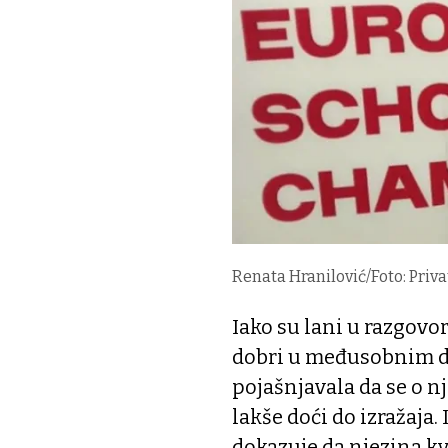
Renata Hranilović/Foto: Priv
Iako su lani u razgovo
dobri u međusobnim d
pojašnjavala da se o nj
lakše doći do izražaja
dokazuje da njezina kva