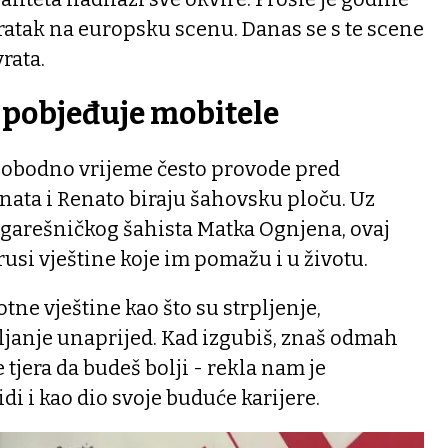
ovratak na europsku scenu. Danas se s te scene
rata.
a pobjeđuje mobitele
slobodno vrijeme često provode pred
nata i Renato biraju šahovsku ploču. Uz
 garešničkog šahista Matka Ognjena, ovaj
si vještine koje im pomažu i u životu.
otne vještine kao što su strpljenje,
ljanje unaprijed. Kad izgubiš, znaš odmah
te tjera da budeš bolji - rekla nam je
idi i kao dio svoje buduće karijere.