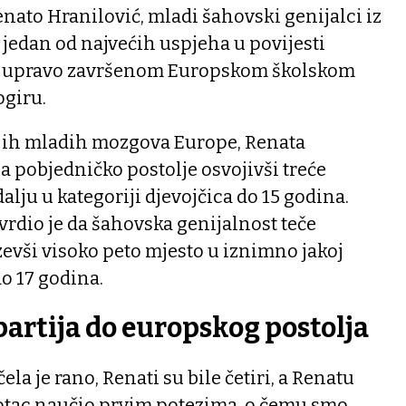
Renato Hranilović, mladi šahovski genijalci iz
u jedan od najvećih uspjeha u povijesti
a upravo završenom Europskom školskom
ogiru.
jih mladih mozgova Europe, Renata
a pobjedničko postolje osvojivši treće
lju u kategoriji djevojčica do 15 godina.
vrdio je da šahovska genijalnost teče
vši visoko peto mjesto u iznimno jakoj
o 17 godina.
partija do europskog postolja
a je rano, Renati su bile četiri, a Renatu
e otac naučio prvim potezima, o čemu smo