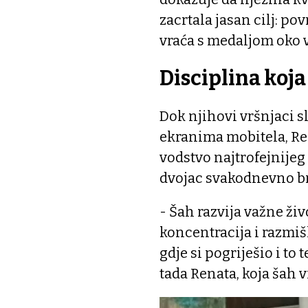
zacrtala jasan cilj: p
vraća s medaljom oko v
Disciplina koj
Dok njihovi vršnjaci 
ekranima mobitela, Re
vodstvo najtrofejnijeg
dvojac svakodnevno bru
- Šah razvija važne živ
koncentracija i razmiš
gdje si pogriješio i to 
tada Renata, koja šah v