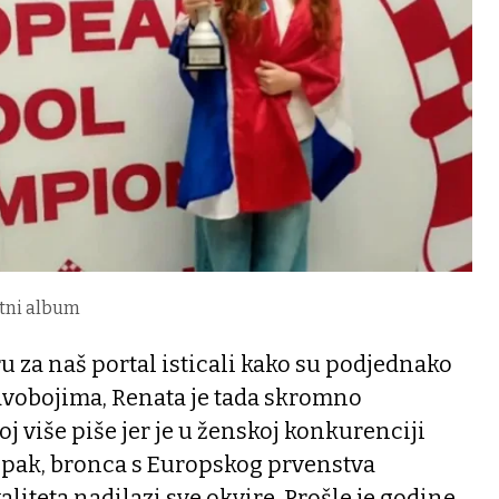
atni album
ru za naš portal isticali kako su podjednako
vobojima, Renata je tada skromno
oj više piše jer je u ženskoj konkurenciji
. Ipak, bronca s Europskog prvenstva
liteta nadilazi sve okvire. Prošle je godine