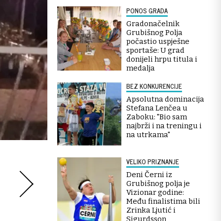
PONOS GRADA
Gradonačelnik
Grubišnog Polja
počastio uspješne
sportaše: U grad
donijeli hrpu titula i
medalja
BEZ KONKURENCIJE
Apsolutna dominacija
Stefana Lenčea u
Zaboku: "Bio sam
najbrži i na treningu i
na utrkama"
VELIKO PRIZNANJE
Deni Černi iz
Grubišnog polja je
Vizionar godine:
Među finalistima bili
Zrinka Ljutić i
Sigurdsson