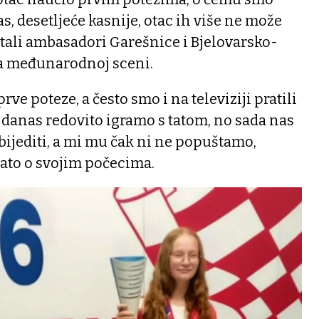
as, desetljeće kasnije, otac ih više ne može
ostali ambasadori Garešnice i Bjelovarsko-
a međunarodnoj sceni.
rve poteze, a često smo i na televiziji pratili
 danas redovito igramo s tatom, no sada nas
bijediti, a mi mu čak ni ne popuštamo,
nato o svojim počecima.