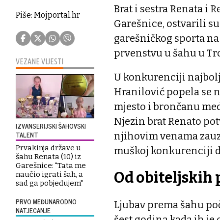
Brat i sestra Renata i 
Piše: Mojportal.hr
Garešnice, ostvarili s
garešničkog sporta n
prvenstvu u šahu u Tr
VEZANE VIJESTI
U konkurenciji najbol
Hranilović popela se n
mjesto i brončanu meda
Njezin brat Renato pot
IZVANSERIJSKI ŠAHOVSKI
TALENT
njihovim venama zauze
Prvakinja države u
muškoj konkurenciji d
šahu Renata (10) iz
Garešnice: "Tata me
Od obiteljskih 
naučio igrati šah, a
sad ga pobjeđujem"
PRVO MEĐUNARODNO
Ljubav prema šahu počel
NATJECANJE
šest godina kada ih j