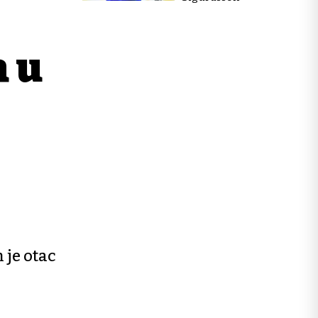
a u
 je otac