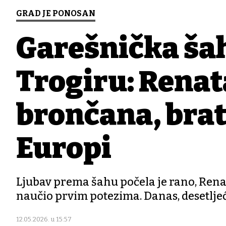
GRAD JE PONOSAN
Garešnička ša
Trogiru: Renat
brončana, brat
Europi
Ljubav prema šahu počela je rano, Renati 
naučio prvim potezima. Danas, desetljeće
12.05.2026. u 15:57