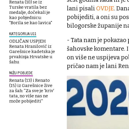
Renata (10) se iz
Turske vratila bez
lani pisali
OVDJE
. Dan
medalje, dočekali je
pobijediti, a oni su p
kao pobjednicu:
"Borila se kao lavica"
bilogorske županije n
KATEGORIJA U11
- Tata nam je pokazao p
ODLIČAN USPJEH
Renata Hranilović iz
šahovske komentare. I
Garešnice kadetska je
on više ne uspijeva po
prvakinja Hrvatske u
šahu
pričao nam je lani Re
NIŽU POBJEDE
Renata (13) i Renato
(15) iz Garešnice žive
za šah: ''Za sve je 'kriv'
tata, no više nas ne
može pobijediti''