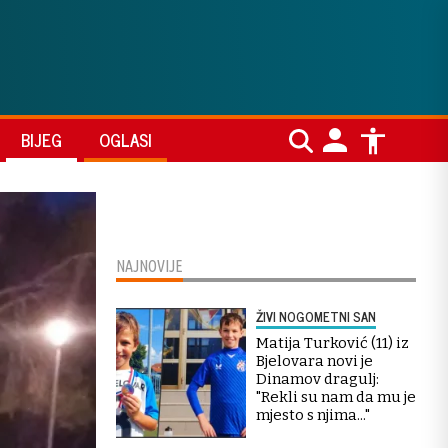
BIJEG
OGLASI
NAJNOVIJE
ŽIVI NOGOMETNI SAN
Matija Turković (11) iz
Bjelovara novi je
Dinamov dragulj:
"Rekli su nam da mu je
mjesto s njima..."