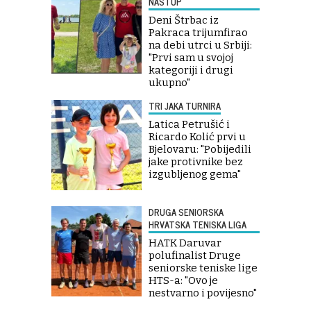
NASTUP
Deni Štrbac iz
Pakraca trijumfirao
na debi utrci u Srbiji:
"Prvi sam u svojoj
kategoriji i drugi
ukupno"
TRI JAKA TURNIRA
Latica Petrušić i
Ricardo Kolić prvi u
Bjelovaru: "Pobijedili
jake protivnike bez
izgubljenog gema"
DRUGA SENIORSKA
HRVATSKA TENISKA LIGA
HATK Daruvar
polufinalist Druge
seniorske teniske lige
HTS-a: "Ovo je
nestvarno i povijesno"