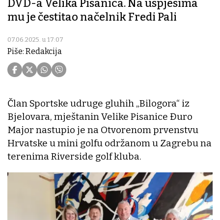
DVD-a Velika Pisanica. Na uspjesima
mu je čestitao načelnik Fredi Pali
07.06.2025. u 17:07
Piše: Redakcija
Član Sportske udruge gluhih „Bilogora“ iz
Bjelovara, mještanin Velike Pisanice Đuro
Major nastupio je na Otvorenom prvenstvu
Hrvatske u mini golfu održanom u Zagrebu na
terenima Riverside golf kluba.