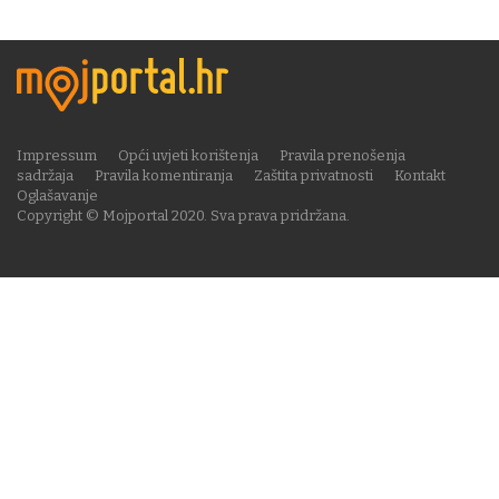
Impressum
Opći uvjeti korištenja
Pravila prenošenja
sadržaja
Pravila komentiranja
Zaštita privatnosti
Kontakt
Oglašavanje
Copyright © Mojportal 2020. Sva prava pridržana.