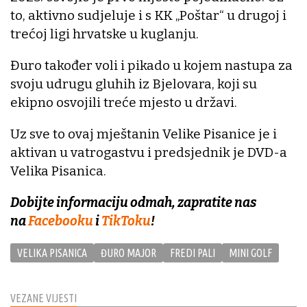
to, aktivno sudjeluje i s KK „Poštar“ u drugoj i
trećoj ligi hrvatske u kuglanju.
Đuro također voli i pikado u kojem nastupa za
svoju udrugu gluhih iz Bjelovara, koji su
ekipno osvojili treće mjesto u državi.
Uz sve to ovaj mještanin Velike Pisanice je i
aktivan u vatrogastvu i predsjednik je DVD-a
Velika Pisanica.
Dobijte informaciju odmah, zapratite nas
na
Facebooku
i
TikToku
!
VELIKA PISANICA
ĐURO MAJOR
FREDI PALI
MINI GOLF
VEZANE VIJESTI