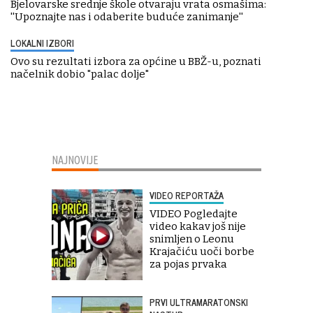
Bjelovarske srednje škole otvaraju vrata osmašima:
''Upoznajte nas i odaberite buduće zanimanje''
LOKALNI IZBORI
Ovo su rezultati izbora za općine u BBŽ-u, poznati
načelnik dobio "palac dolje"
NAJNOVIJE
VIDEO REPORTAŽA
VIDEO Pogledajte
video kakav još nije
snimljen o Leonu
Krajačiću uoči borbe
za pojas prvaka
PRVI ULTRAMARATONSKI