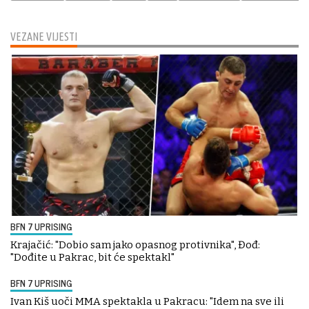
VEZANE VIJESTI
BFN 7 UPRISING
Krajačić: "Dobio sam jako opasnog protivnika", Đođ:
"Dođite u Pakrac, bit će spektakl"
BFN 7 UPRISING
Ivan Kiš uoči MMA spektakla u Pakracu: "Idem na sve ili