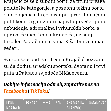
Krajačić će se u subotu boriti za titulu prvaka
poluteške kategorije, a posebnu težinu borbi
daje činjenica da će nastupiti pred domaćom
publikom. Organizatori najavljuju večer punu
uzbuđenja, adrenalina i vrhunskih borbi, a
upravo će meč Leona Krajačića, uz onaj
također Pakračanina Ivana Kiša, biti vrhunac
večeri.
Svi koji žele podržati Leona Krajačić pozvani
su da dođu u Gradsku sportsku dvoranu i prvi
puta u Pakracu svjedoče MMA eventu.
Dobijte informaciju odmah, zapratite nas na
Facebooku
i
TikToku
!
LEON
PAKRAC
MMA
BFN
ANAMARIJA
OMANOVAC
KRAJAČIĆ
BLAŽEVIĆ