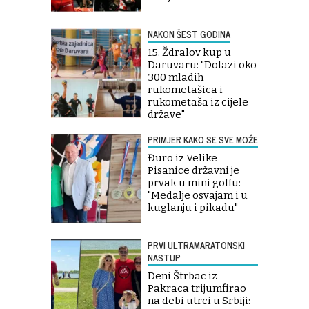
NAKON ŠEST GODINA
15. Ždralov kup u
Daruvaru: "Dolazi oko
300 mladih
rukometašica i
rukometaša iz cijele
države"
PRIMJER KAKO SE SVE MOŽE
Đuro iz Velike
Pisanice državni je
prvak u mini golfu:
"Medalje osvajam i u
kuglanju i pikadu"
PRVI ULTRAMARATONSKI
NASTUP
Deni Štrbac iz
Pakraca trijumfirao
na debi utrci u Srbiji: