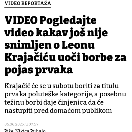
VIDEO REPORTAŽA
VIDEO Pogledajte
video kakav još nije
snimljen o Leonu
Krajačiću uoči borbe za
pojas prvaka
Krajačić će se u subotu boriti za titulu
prvaka poluteške kategorije, a posebnu
težinu borbi daje činjenica da će
nastupiti pred domaćom publikom
06.06.2025. u 07:57
Piše: Nikica Puhalo