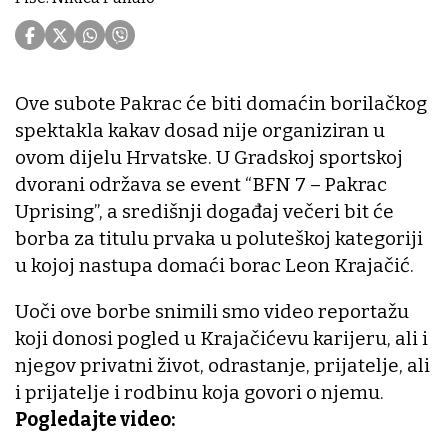
Ove subote Pakrac će biti domaćin borilačkog
spektakla kakav dosad nije organiziran u
ovom dijelu Hrvatske. U Gradskoj sportskoj
dvorani održava se event “BFN 7 – Pakrac
Uprising”, a središnji događaj večeri bit će
borba za titulu prvaka u poluteškoj kategoriji
u kojoj nastupa domaći borac Leon Krajačić.
Uoči ove borbe snimili smo video reportažu
koji donosi pogled u Krajačićevu karijeru, ali i
njegov privatni život, odrastanje, prijatelje, ali
i prijatelje i rodbinu koja govori o njemu.
Pogledajte video: