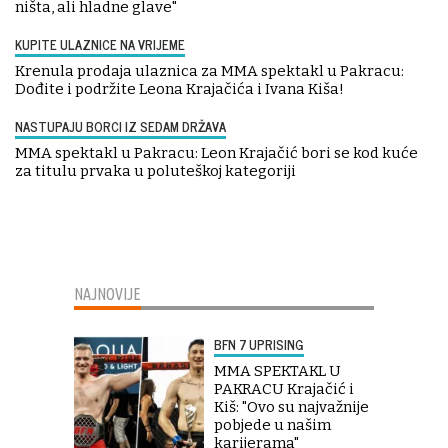
ništa, ali hladne glave"
KUPITE ULAZNICE NA VRIJEME
Krenula prodaja ulaznica za MMA spektakl u Pakracu:
Dođite i podržite Leona Krajačića i Ivana Kiša!
NASTUPAJU BORCI IZ SEDAM DRŽAVA
MMA spektakl u Pakracu: Leon Krajačić bori se kod kuće
za titulu prvaka u poluteškoj kategoriji
NAJNOVIJE
BFN 7 UPRISING
MMA SPEKTAKL U
PAKRACU Krajačić i
Kiš: "Ovo su najvažnije
pobjede u našim
karijerama"