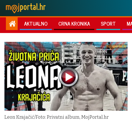
AKTUALNO
CRNA KRONIKA
SPORT
M
Leon Krajačić/Foto: Privatni album, MojPortal.hr