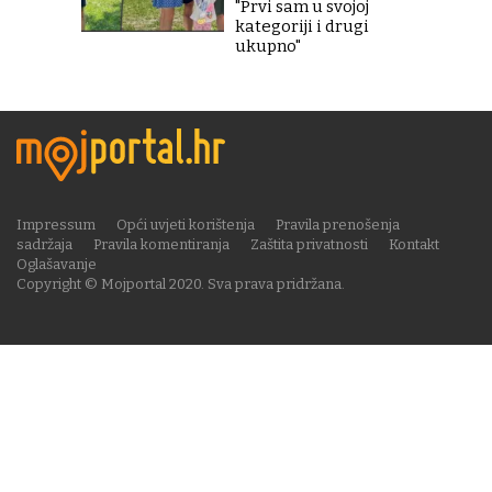
"Prvi sam u svojoj
kategoriji i drugi
ukupno"
Impressum
Opći uvjeti korištenja
Pravila prenošenja
sadržaja
Pravila komentiranja
Zaštita privatnosti
Kontakt
Oglašavanje
Copyright © Mojportal 2020. Sva prava pridržana.