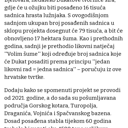
gdje će u ožujku biti posađeno 16 tisuća
sadnica hrasta lužnjaka. S ovogodišnjom
sadnjom ukupan broj posađenih sadnica u
sklopu projekta dosegnut će 79 tisuća, a bit će
obnovljeno 17 hektara šuma. Kao i prethodnih
godina, sadnji je prethodio likovni natječaj
''Volim šume'' koji određuje broj sadnica koje
će Dukat posaditi prema principu ''jedan
likovni rad = jedna sadnica'' – poručuju iz ove
hrvatske tvrtke.
Dodaju kako se spomenuti projekt se provodi
od 2021. godine, a do sada su pošumljavana
područja Gorskog kotara, Turopolja,
Draganića, Vojnića i Spačvanskog bazena.
Dosad posađena stabla tijekom 60 godina