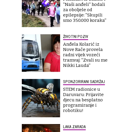
''Naši anđeli'' hodali
za oboljele od
epilepsije: ''Skupili
smo 350.000 koraka''
ŽIVOTNI POZIV
Anđela Kolarić iz
Nove Rače provela
radni vijek vozeći
tramvaj: ''Zvali su me
Nikki Lauda''
SPONZORIRANI SADRŽAJ
STEM radionice u
Daruvaru: Prijavite
djecu na besplatno
programiranje i
robotiku!
LAKA ZARADA