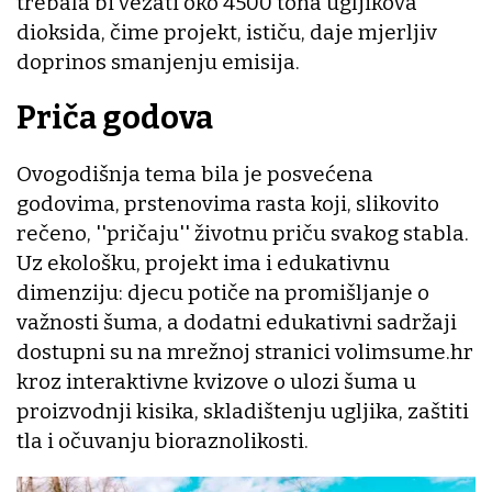
trebala bi vezati oko 4500 tona ugljikova
dioksida, čime projekt, ističu, daje mjerljiv
doprinos smanjenju emisija.
Priča godova
Ovogodišnja tema bila je posvećena
godovima, prstenovima rasta koji, slikovito
rečeno, ''pričaju'' životnu priču svakog stabla.
Uz ekološku, projekt ima i edukativnu
dimenziju: djecu potiče na promišljanje o
važnosti šuma, a dodatni edukativni sadržaji
dostupni su na mrežnoj stranici volimsume.hr
kroz interaktivne kvizove o ulozi šuma u
proizvodnji kisika, skladištenju ugljika, zaštiti
tla i očuvanju bioraznolikosti.