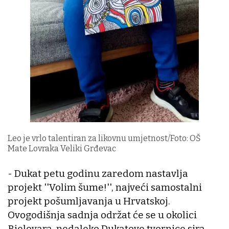
Leo je vrlo talentiran za likovnu umjetnost/Foto: OŠ
Mate Lovraka Veliki Grđevac
- Dukat petu godinu zaredom nastavlja
projekt ''Volim šume!'', najveći samostalni
projekt pošumljavanja u Hrvatskoj.
Ovogodišnja sadnja održat će se u okolici
Bjelovara, nedaleko Dukatove tvornice sira,