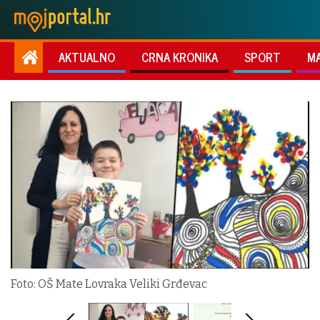
AKTUALNO
CRNA KRONIKA
SPORT
M
Foto: OŠ Mate Lovraka Veliki Grđevac