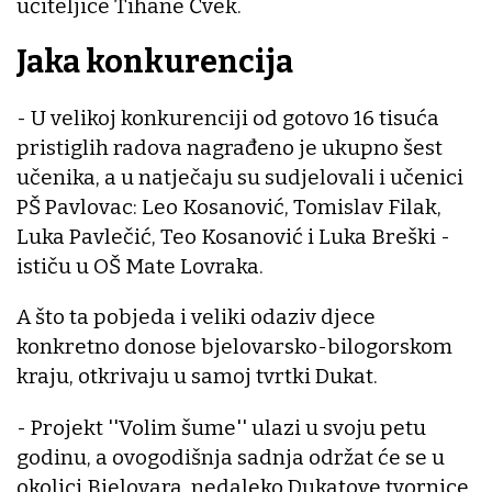
učiteljice Tihane Čvek.
Jaka konkurencija
- U velikoj konkurenciji od gotovo 16 tisuća
pristiglih radova nagrađeno je ukupno šest
učenika, a u natječaju su sudjelovali i učenici
PŠ Pavlovac: Leo Kosanović, Tomislav Filak,
Luka Pavlečić, Teo Kosanović i Luka Breški -
ističu u OŠ Mate Lovraka.
A što ta pobjeda i veliki odaziv djece
konkretno donose bjelovarsko-bilogorskom
kraju, otkrivaju u samoj tvrtki Dukat.
- Projekt ''Volim šume'' ulazi u svoju petu
godinu, a ovogodišnja sadnja održat će se u
okolici Bjelovara, nedaleko Dukatove tvornice