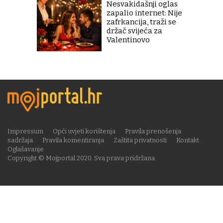
Nesvakidašnji oglas
zapalio internet: Nije
zafrkancija, traži se
držač svijeća za
Valentinovo
Impressum
Opći uvjeti korištenja
Pravila prenošenja
sadržaja
Pravila komentiranja
Zaštita privatnosti
Kontakt
Oglašavanje
Copyright © Mojportal 2020. Sva prava pridržana.