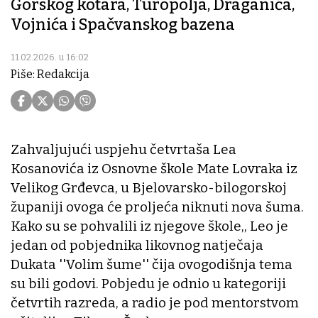
Gorskog kotara, Turopolja, Draganića,
Vojnića i Spačvanskog bazena
11.02.2026. u 16:02
Piše: Redakcija
Zahvaljujući uspjehu četvrtaša Lea
Kosanovića iz Osnovne škole Mate Lovraka iz
Velikog Grđevca, u Bjelovarsko-bilogorskoj
županiji ovoga će proljeća niknuti nova šuma.
Kako su se pohvalili iz njegove škole,, Leo je
jedan od pobjednika likovnog natječaja
Dukata ''Volim šume'' čija ovogodišnja tema
su bili godovi. Pobjedu je odnio u kategoriji
četvrtih razreda, a radio je pod mentorstvom