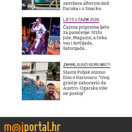
završava afterom kod
Faruka i u Snacku
LJETO U ČAZMI 2026
Čazma priprema ljeto
za pamćenje: Stižu
Jole, Magazin, a čeka
vas i kotlijada,
šatorijada...
ZAHVALJUJUĆI IGORU MIOTI
Slavni Poljak snimio
film o Daruvaru: "Ovaj
grad je zaboravio da
Austro-Ugarska više
ne postoji"