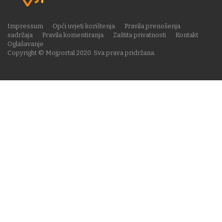
Impressum
Opći uvjeti korištenja
Pravila prenošenja
sadržaja
Pravila komentiranja
Zaštita privatnosti
Kontakt
Oglašavanje
Copyright © Mojportal 2020. Sva prava pridržana.