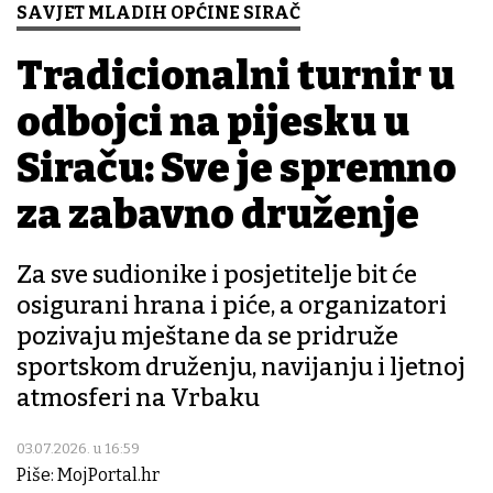
SAVJET MLADIH OPĆINE SIRAČ
Tradicionalni turnir u
odbojci na pijesku u
Siraču: Sve je spremno
za zabavno druženje
Za sve sudionike i posjetitelje bit će
osigurani hrana i piće, a organizatori
pozivaju mještane da se pridruže
sportskom druženju, navijanju i ljetnoj
atmosferi na Vrbaku
03.07.2026. u 16:59
Piše: MojPortal.hr