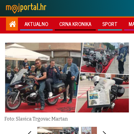
AKTUALNO
CRNA KRONIKA
SPORT
M
Foto: Slavica Trgovac Martan