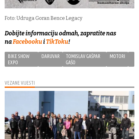
Foto: Udruga Goran Bence Legacy
Dobijte informaciju odmah, zapratite nas
na
Facebooku
i
TikToku
!
BIKE SHOW
DARUVAR
TOMISLAV GAŠPAR
MOTORI
EXPO
GAŠO
VEZANE VIJESTI