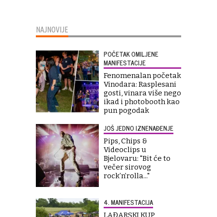
NAJNOVIJE
POČETAK OMILJENE
MANIFESTACIJE
Fenomenalan početak
Vinodara: Rasplesani
gosti, vinara više nego
ikad i photobooth kao
pun pogodak
JOŠ JEDNO IZNENAĐENJE
Pips, Chips &
Videoclips u
Bjelovaru: "Bit će to
večer sirovog
rock’n’rolla..."
4. MANIFESTACIJA
LAĐARSKI KUP