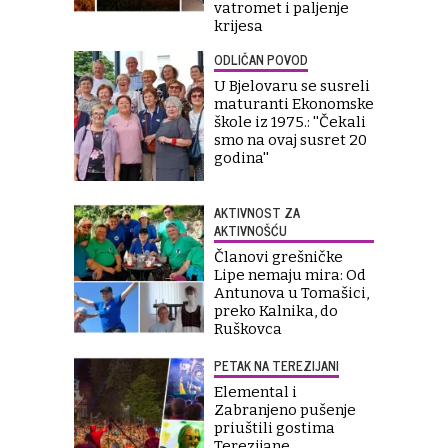
vatromet i paljenje
krijesa
ODLIČAN POVOD
U Bjelovaru se susreli
maturanti Ekonomske
škole iz 1975.: ''Čekali
smo na ovaj susret 20
godina''
AKTIVNOST ZA
AKTIVNOŠĆU
Članovi grešničke
Lipe nemaju mira: Od
Antunova u Tomašici,
preko Kalnika, do
Ruškovca
PETAK NA TEREZIJANI
Elemental i
Zabranjeno pušenje
priuštili gostima
Terezijane