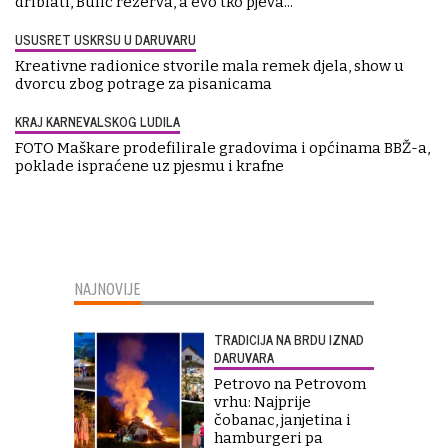
driblati, Bulić rezerva, a evo tko pjeva...
USUSRET USKRSU U DARUVARU
Kreativne radionice stvorile mala remek djela, show u
dvorcu zbog potrage za pisanicama
KRAJ KARNEVALSKOG LUDILA
FOTO Maškare prodefilirale gradovima i općinama BBŽ-a,
poklade ispraćene uz pjesmu i krafne
NAJNOVIJE
TRADICIJA NA BRDU IZNAD
DARUVARA
Petrovo na Petrovom
vrhu: Najprije
čobanac, janjetina i
hamburgeri pa