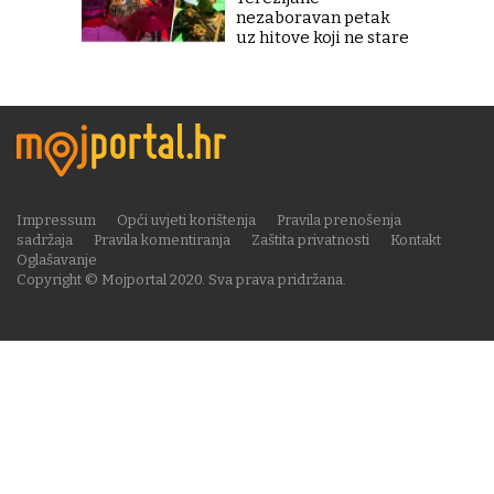
nezaboravan petak
uz hitove koji ne stare
Impressum
Opći uvjeti korištenja
Pravila prenošenja
sadržaja
Pravila komentiranja
Zaštita privatnosti
Kontakt
Oglašavanje
Copyright © Mojportal 2020. Sva prava pridržana.