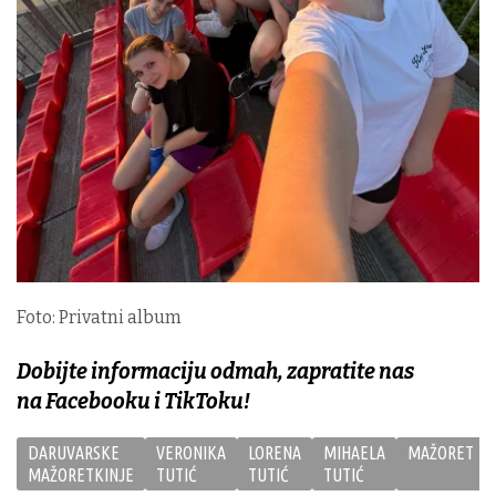
Foto: Privatni album
Dobijte informaciju odmah, zapratite nas
na Facebooku i TikToku!
DARUVARSKE
VERONIKA
LORENA
MIHAELA
MAŽORET
MAŽORETKINJE
TUTIĆ
TUTIĆ
TUTIĆ