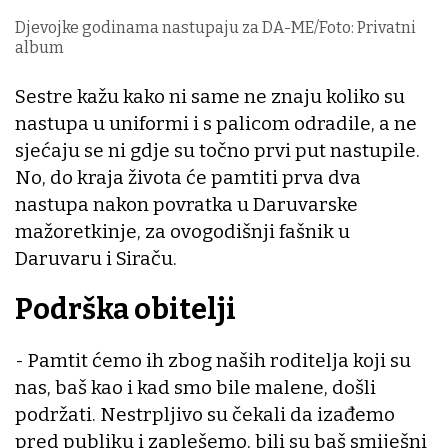
Djevojke godinama nastupaju za DA-ME/Foto: Privatni
album
Sestre kažu kako ni same ne znaju koliko su
nastupa u uniformi i s palicom odradile, a ne
sjećaju se ni gdje su točno prvi put nastupile.
No, do kraja života će pamtiti prva dva
nastupa nakon povratka u Daruvarske
mažoretkinje, za ovogodišnji fašnik u
Daruvaru i Siraču.
Podrška obitelji
- Pamtit ćemo ih zbog naših roditelja koji su
nas, baš kao i kad smo bile malene, došli
podržati. Nestrpljivo su čekali da izađemo
pred publiku i zaplešemo, bili su baš smiješni