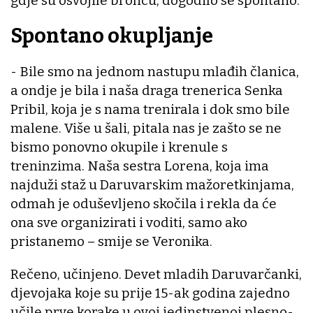
gdje su osvojile broncu, dogodilo se spontano.
Spontano okupljanje
- Bile smo na jednom nastupu mlađih članica,
a ondje je bila i naša draga trenerica Senka
Pribil, koja je s nama trenirala i dok smo bile
malene. Više u šali, pitala nas je zašto se ne
bismo ponovno okupile i krenule s
treninzima. Naša sestra Lorena, koja ima
najduži staž u Daruvarskim mažoretkinjama,
odmah je oduševljeno skočila i rekla da će
ona sve organizirati i voditi, samo ako
pristanemo – smije se Veronika.
Rečeno, učinjeno. Devet mladih Daruvarčanki,
djevojaka koje su prije 15-ak godina zajedno
učile prve korake u ovoj jedinstvenoj plesno-