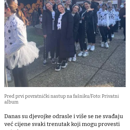
Pred prvi povratnički nastup na fašniku/Foto: Privatni
album
Danas su djevojke odrasle i više se ne svađaju
već cijene svaki trenutak koji mogu provesti