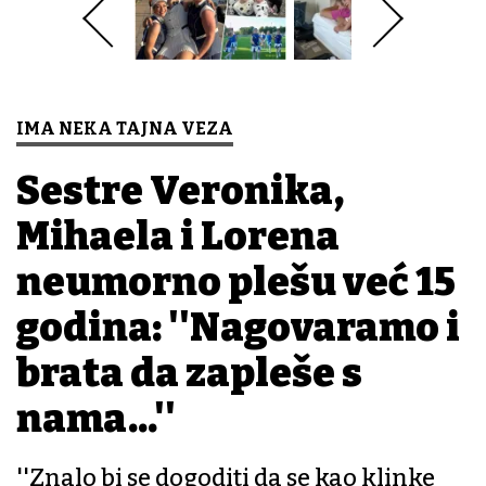
IMA NEKA TAJNA VEZA
Sestre Veronika,
Mihaela i Lorena
neumorno plešu već 15
godina: ''Nagovaramo i
brata da zapleše s
nama...''
''Znalo bi se dogoditi da se kao klinke