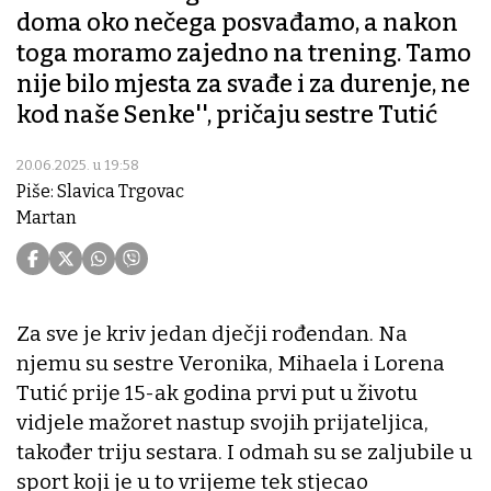
doma oko nečega posvađamo, a nakon
toga moramo zajedno na trening. Tamo
nije bilo mjesta za svađe i za durenje, ne
kod naše Senke'', pričaju sestre Tutić
20.06.2025. u 19:58
Piše: Slavica Trgovac
Martan
Za sve je kriv jedan dječji rođendan. Na
njemu su sestre Veronika, Mihaela i Lorena
Tutić prije 15-ak godina prvi put u životu
vidjele mažoret nastup svojih prijateljica,
također triju sestara. I odmah su se zaljubile u
sport koji je u to vrijeme tek stjecao