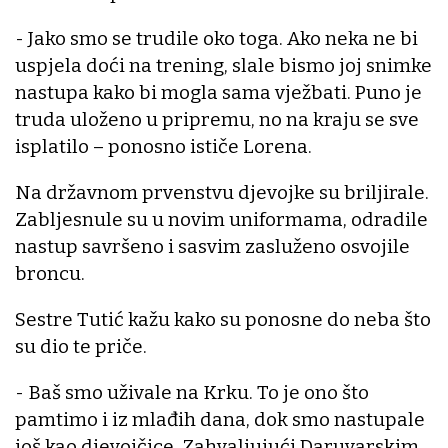
- Jako smo se trudile oko toga. Ako neka ne bi
uspjela doći na trening, slale bismo joj snimke
nastupa kako bi mogla sama vježbati. Puno je
truda uloženo u pripremu, no na kraju se sve
isplatilo – ponosno ističe Lorena.
Na državnom prvenstvu djevojke su briljirale.
Zabljesnule su u novim uniformama, odradile
nastup savršeno i sasvim zasluženo osvojile
broncu.
Sestre Tutić kažu kako su ponosne do neba što
su dio te priče.
- Baš smo uživale na Krku. To je ono što
pamtimo i iz mlađih dana, dok smo nastupale
još kao djevojčice. Zahvaljujući Daruvarskim