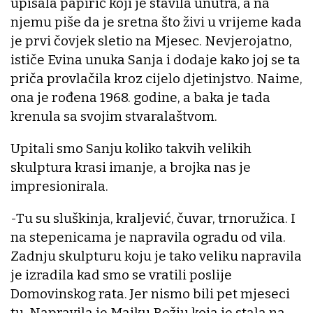
upisala papirić koji je stavila unutra, a na
njemu piše da je sretna što živi u vrijeme kada
je prvi čovjek sletio na Mjesec. Nevjerojatno,
ističe Evina unuka Sanja i dodaje kako joj se ta
priča provlačila kroz cijelo djetinjstvo. Naime,
ona je rođena 1968. godine, a baka je tada
krenula sa svojim stvaralaštvom.
Upitali smo Sanju koliko takvih velikih
skulptura krasi imanje, a brojka nas je
impresionirala.
-Tu su sluškinja, kraljević, čuvar, trnoružica. I
na stepenicama je napravila ogradu od vila.
Zadnju skulpturu koju je tako veliku napravila
je izradila kad smo se vratili poslije
Domovinskog rata. Jer nismo bili pet mjeseci
tu. Napravila je Majku Božju koja je stala na