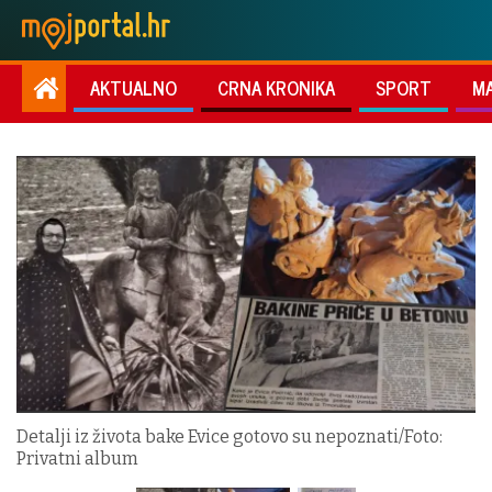
AKTUALNO
CRNA KRONIKA
SPORT
M
Detalji iz života bake Evice gotovo su nepoznati/Foto:
Privatni album