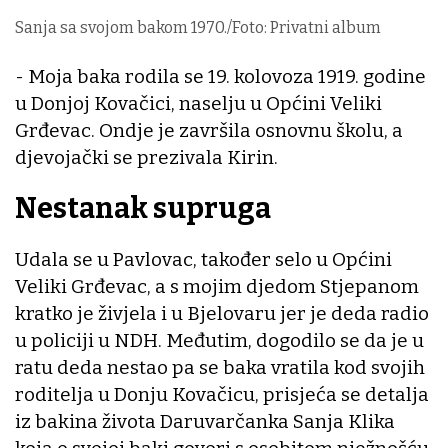
Sanja sa svojom bakom 1970./Foto: Privatni album
- Moja baka rodila se 19. kolovoza 1919. godine
u Donjoj Kovačici, naselju u Općini Veliki
Grđevac. Ondje je završila osnovnu školu, a
djevojački se prezivala Kirin.
Nestanak supruga
Udala se u Pavlovac, također selo u Općini
Veliki Grđevac, a s mojim djedom Stjepanom
kratko je živjela i u Bjelovaru jer je deda radio
u policiji u NDH. Međutim, dogodilo se da je u
ratu deda nestao pa se baka vratila kod svojih
roditelja u Donju Kovačicu, prisjeća se detalja
iz bakina života Daruvarčanka Sanja Klika