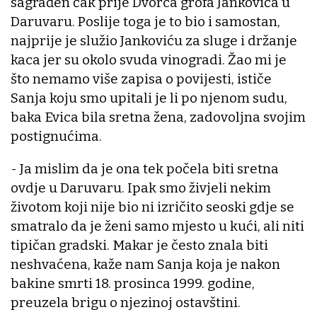
sagrađen čak prije Dvorca grofa Jankovića u
Daruvaru. Poslije toga je to bio i samostan,
najprije je služio Jankoviću za sluge i držanje
kaca jer su okolo svuda vinogradi. Žao mi je
što nemamo više zapisa o povijesti, ističe
Sanja koju smo upitali je li po njenom sudu,
baka Evica bila sretna žena, zadovoljna svojim
postignućima.
- Ja mislim da je ona tek počela biti sretna
ovdje u Daruvaru. Ipak smo živjeli nekim
životom koji nije bio ni izričito seoski gdje se
smatralo da je ženi samo mjesto u kući, ali niti
tipičan gradski. Makar je često znala biti
neshvaćena, kaže nam Sanja koja je nakon
bakine smrti 18. prosinca 1999. godine,
preuzela brigu o njezinoj ostavštini.