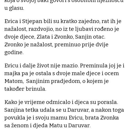
koja o svojoj baki govori s osobitom nježnošću
u glasu.
Evica i Stjepan bili su kratko zajedno, rat ih je
nažalost, razdvojio, no iz te ljubavi rođeno je
dvoje djece, Zlata i Zvonko, Sanjin otac.
Zvonko je nažalost, preminuo prije dvije
godine.
Evicu i dalje život nije mazio. Preminula joj je i
majka pa je ostala s dvoje male djece i ocem
Matom, Sanjinim pradjedom, o kojem je
također brinula.
Kako je vrijeme odmicalo i djeca su porasla.
Sanjina tetka udala se u Daruvar, a nakon toga
povukla je i svoju mamu Evicu, brata Zvonka
sa ženom i djeda Matu u Daruvar.