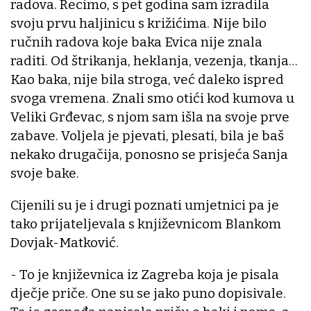
radova. Recimo, s pet godina sam izradila
svoju prvu haljinicu s križićima. Nije bilo
ručnih radova koje baka Evica nije znala
raditi. Od štrikanja, heklanja, vezenja, tkanja…
Kao baka, nije bila stroga, već daleko ispred
svoga vremena. Znali smo otići kod kumova u
Veliki Grđevac, s njom sam išla na svoje prve
zabave. Voljela je pjevati, plesati, bila je baš
nekako drugačija, ponosno se prisjeća Sanja
svoje bake.
Cijenili su je i drugi poznati umjetnici pa je
tako prijateljevala s književnicom Blankom
Dovjak-Matković.
- To je književnica iz Zagreba koja je pisala
dječje priče. One su se jako puno dopisivale.