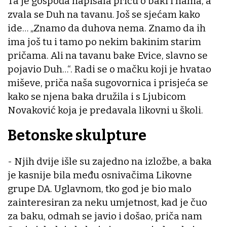
Ta je gospođa napisala priču o baki i nama, a
zvala se Duh na tavanu. Još se sjećam kako
ide… „Znamo da duhova nema. Znamo da ih
ima još tu i tamo po nekim bakinim starim
pričama. Ali na tavanu bake Evice, slavno se
pojavio Duh…“. Radi se o mačku koji je hvatao
miševe, priča naša sugovornica i prisjeća se
kako se njena baka družila i s Ljubicom
Novaković koja je predavala likovni u školi.
Betonske skulpture
- Njih dvije išle su zajedno na izložbe, a baka
je kasnije bila među osnivačima Likovne
grupe DA. Uglavnom, tko god je bio malo
zainteresiran za neku umjetnost, kad je čuo
za baku, odmah se javio i došao, priča nam