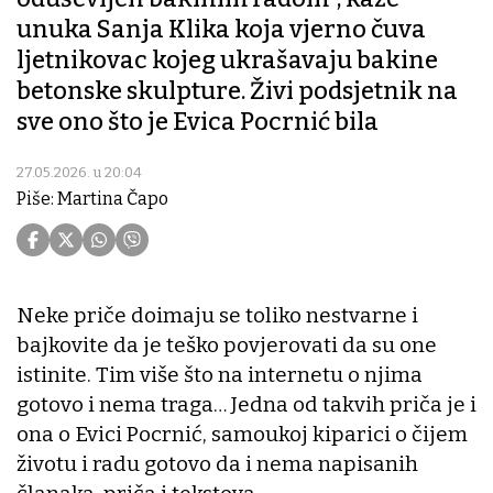
unuka Sanja Klika koja vjerno čuva
ljetnikovac kojeg ukrašavaju bakine
betonske skulpture. Živi podsjetnik na
sve ono što je Evica Pocrnić bila
27.05.2026. u 20:04
Piše: Martina Čapo
Neke priče doimaju se toliko nestvarne i
bajkovite da je teško povjerovati da su one
istinite. Tim više što na internetu o njima
gotovo i nema traga… Jedna od takvih priča je i
ona o Evici Pocrnić, samoukoj kiparici o čijem
životu i radu gotovo da i nema napisanih