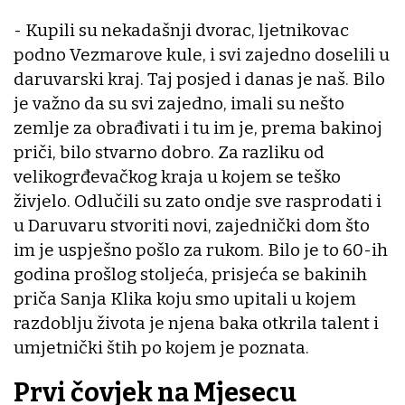
- Kupili su nekadašnji dvorac, ljetnikovac
podno Vezmarove kule, i svi zajedno doselili u
daruvarski kraj. Taj posjed i danas je naš. Bilo
je važno da su svi zajedno, imali su nešto
zemlje za obrađivati i tu im je, prema bakinoj
priči, bilo stvarno dobro. Za razliku od
velikogrđevačkog kraja u kojem se teško
živjelo. Odlučili su zato ondje sve rasprodati i
u Daruvaru stvoriti novi, zajednički dom što
im je uspješno pošlo za rukom. Bilo je to 60-ih
godina prošlog stoljeća, prisjeća se bakinih
priča Sanja Klika koju smo upitali u kojem
razdoblju života je njena baka otkrila talent i
umjetnički štih po kojem je poznata.
Prvi čovjek na Mjesecu