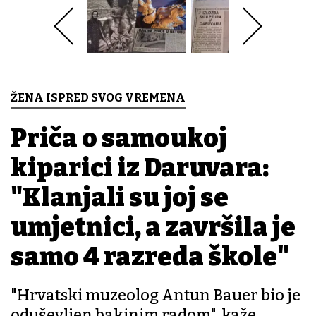
ŽENA ISPRED SVOG VREMENA
Priča o samoukoj
kiparici iz Daruvara:
"Klanjali su joj se
umjetnici, a završila je
samo 4 razreda škole"
"Hrvatski muzeolog Antun Bauer bio je
oduševljen bakinim radom", kaže