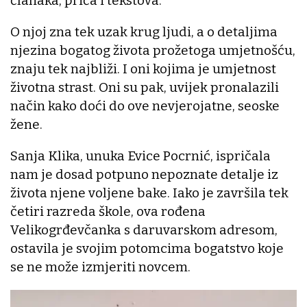
članaka, priča i tekstova.
O njoj zna tek uzak krug ljudi, a o detaljima
njezina bogatog života prožetoga umjetnošću,
znaju tek najbliži. I oni kojima je umjetnost
životna strast. Oni su pak, uvijek pronalazili
način kako doći do ove nevjerojatne, seoske
žene.
Sanja Klika, unuka Evice Pocrnić, ispričala
nam je dosad potpuno nepoznate detalje iz
života njene voljene bake. Iako je završila tek
četiri razreda škole, ova rođena
Velikogrđevčanka s daruvarskom adresom,
ostavila je svojim potomcima bogatstvo koje
se ne može izmjeriti novcem.