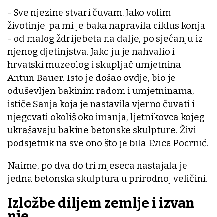
- Sve njezine stvari čuvam. Jako volim
životinje, pa mi je baka napravila ciklus konja
- od malog ždrijebeta na dalje, po sjećanju iz
njenog djetinjstva. Jako ju je nahvalio i
hrvatski muzeolog i skupljač umjetnina
Antun Bauer. Isto je došao ovdje, bio je
oduševljen bakinim radom i umjetninama,
ističe Sanja koja je nastavila vjerno čuvati i
njegovati okoliš oko imanja, ljetnikovca kojeg
ukrašavaju bakine betonske skulpture. Živi
podsjetnik na sve ono što je bila Evica Pocrnić.
Naime, po dva do tri mjeseca nastajala je
jedna betonska skulptura u prirodnoj veličini.
Izložbe diljem zemlje i izvan
nje