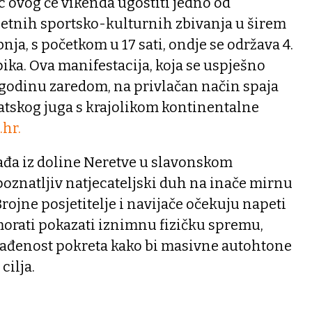
 ovog će vikenda ugostiti jedno od
ljetnih sportsko-kulturnih zbivanja u širem
bnja, s početkom u 17 sati, ondje se održava 4.
ika. Ova manifestacija, koja se uspješno
 godinu zaredom, na privlačan način spaja
atskog juga s krajolikom kontinentalne
hr.
lađa iz doline Neretve u slavonskom
oznatljiv natjecateljski duh na inače mirnu
rojne posjetitelje i navijače očekuju napeti
morati pokazati iznimnu fizičku spremu,
lađenost pokreta kako bi masivne autohtone
cilja.