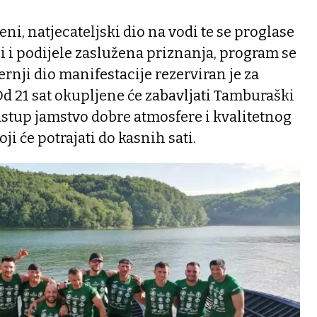
ni, natjecateljski dio na vodi te se proglase
 i podijele zaslužena priznanja, program se
rnji dio manifestacije rezerviran je za
Od 21 sat okupljene će zabavljati Tamburaški
nastup jamstvo dobre atmosfere i kvalitetnog
i će potrajati do kasnih sati.