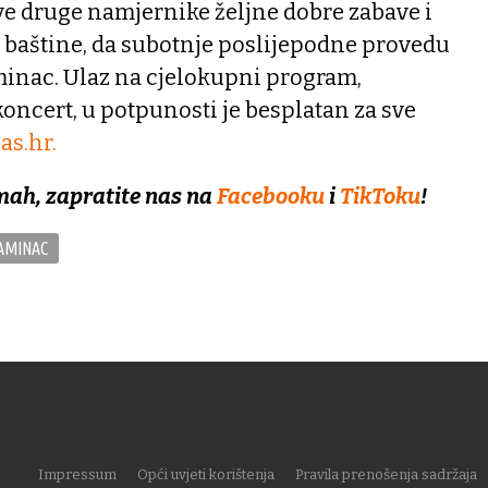
 sve druge namjernike željne dobre zabave i
baštine, da subotnje poslijepodne provedu
minac. Ulaz na cjelokupni program,
koncert, u potpunosti je besplatan za sve
s.hr.
mah, zapratite nas na
Facebooku
i
TikToku
!
AMINAC
Impressum
Opći uvjeti korištenja
Pravila prenošenja sadržaja