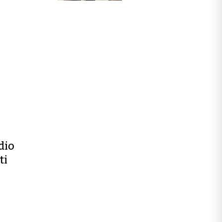
dio
ti