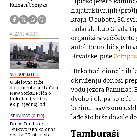
Lipičko jezero Raminac
Kulhavi/Compas
najatraktivnijih (pro)
kraju. U subotu, 30. svi
Lađarski kup Grada Lip
VEZANE VIJESTI
organizira već četvrtu
autohtone običaje hrv
Hrvatske, piše
Compas.
Utrka tradicionalnih 
NE PROPUSTITE
okruženju donosi prep
U Bjelovar stiže
dokumentarac Lađa u
vodu jezera Raminac. B
New Yorku: Priča o
dvoboji ekipa koje će 
ludoj ideji, velikoj
ekipi i jednoj lađi...
brzinu i savršenu usk
ISPOVIJEST (2. DIO)
lađe što brže dovele do 
Dinko Tandara:
"Vukovarska kolona i
Tamburaši
ona iz '95. nisu iste.