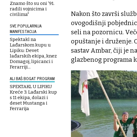
Znamo što su oni '91.
radili vojnicima i
Nakon što završi službe
civilima"
ovogodišnji pobjednici
SVE POPULARNIJA
MANIFESTACIJA
seli na pozornicu. Veče
Spektakl na
opuštanje i druženje. 
Lađarskom kupu u
sastav Ambar, čiji je 
Lipiku: Devet
lađarskih ekipa, knez
glazbenog programa koj
Domagoj, lipicanci i
Ferarriji...
ALI BAŠ BOGAT PROGRAM
SPEKTAKL U LIPIKU
Kreće 3. Lađarski kup
s 11 ekipa, dolazi i
deset Mustanga i
Ferrarija