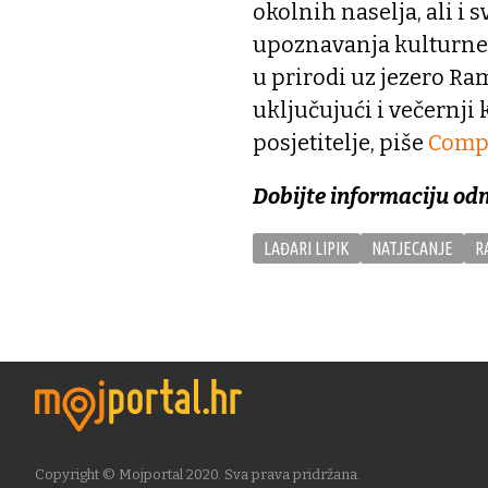
okolnih naselja, ali i
upoznavanja kulturne 
u prirodi uz jezero Ra
uključujući i večernji 
posjetitelje, piše
Compa
Dobijte informaciju od
LAĐARI LIPIK
NATJECANJE
R
Copyright © Mojportal 2020. Sva prava pridržana.