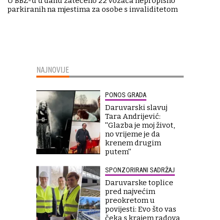
U BBŽ-u u danu zatečeno 22 vozača nepropisno
parkiranih na mjestima za osobe s invaliditetom
NAJNOVIJE
PONOS GRADA
Daruvarski slavuj
Tara Andrijević:
''Glazba je moj život,
no vrijeme je da
krenem drugim
putem''
SPONZORIRANI SADRŽAJ
Daruvarske toplice
pred najvećim
preokretom u
povijesti: Evo što vas
čeka s krajem radova