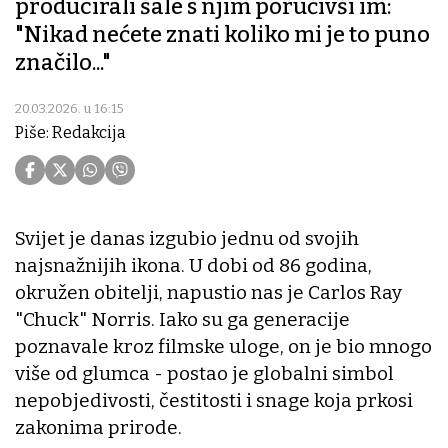
producirali šale s njim poručivši im:
"Nikad nećete znati koliko mi je to puno
značilo..."
20.03.2026. u 16:15
Piše: Redakcija
Svijet je danas izgubio jednu od svojih
najsnažnijih ikona. U dobi od 86 godina,
okružen obitelji, napustio nas je Carlos Ray
"Chuck" Norris. Iako su ga generacije
poznavale kroz filmske uloge, on je bio mnogo
više od glumca - postao je globalni simbol
nepobjedivosti, čestitosti i snage koja prkosi
zakonima prirode.