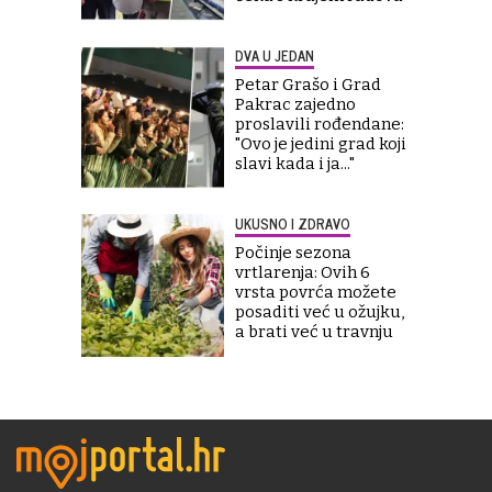
DVA U JEDAN
Petar Grašo i Grad
Pakrac zajedno
proslavili rođendane:
"Ovo je jedini grad koji
slavi kada i ja..."
UKUSNO I ZDRAVO
Počinje sezona
vrtlarenja: Ovih 6
vrsta povrća možete
posaditi već u ožujku,
a brati već u travnju