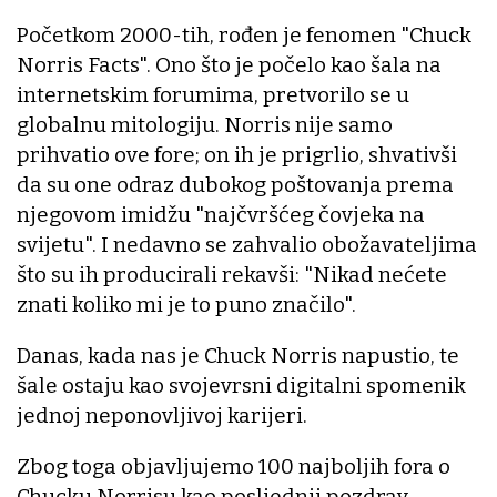
Početkom 2000-tih, rođen je fenomen "Chuck
Norris Facts". Ono što je počelo kao šala na
internetskim forumima, pretvorilo se u
globalnu mitologiju. Norris nije samo
prihvatio ove fore; on ih je prigrlio, shvativši
da su one odraz dubokog poštovanja prema
njegovom imidžu "najčvršćeg čovjeka na
svijetu". I nedavno se zahvalio obožavateljima
što su ih producirali rekavši: "Nikad nećete
znati koliko mi je to puno značilo".
Danas, kada nas je Chuck Norris napustio, te
šale ostaju kao svojevrsni digitalni spomenik
jednoj neponovljivoj karijeri.
Zbog toga objavljujemo 100 najboljih fora o
Chucku Norrisu kao posljednji pozdrav