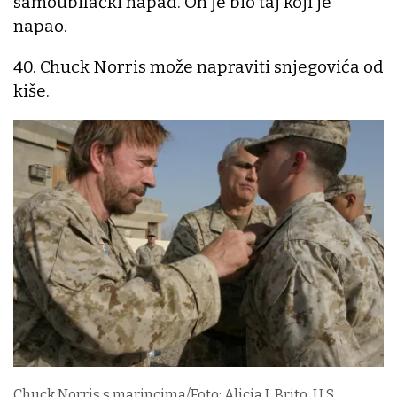
samoubilački napad. On je bio taj koji je
napao.
40. Chuck Norris može napraviti snjegovića od
kiše.
Chuck Norris s marincima/Foto: Alicia J. Brito, U.S.