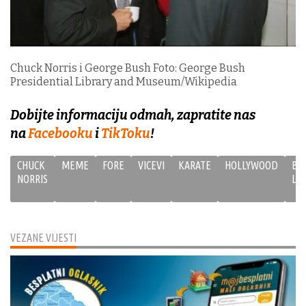
Chuck Norris i George Bush Foto: George Bush
Presidential Library and Museum/Wikipedia
Dobijte informaciju odmah, zapratite nas
na
Facebooku
i
TikToku
!
CHUCK
MEME
FORE
VICEVI
KARATE
HOLLYWOOD
BR
NORRIS
LE
VEZANE VIJESTI