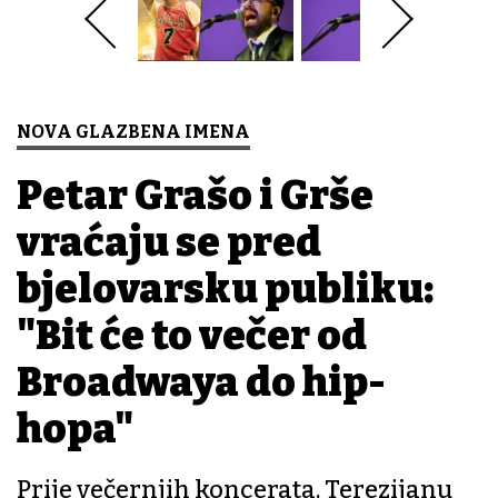
NOVA GLAZBENA IMENA
Petar Grašo i Grše
vraćaju se pred
bjelovarsku publiku:
"Bit će to večer od
Broadwaya do hip-
hopa"
Prije večernjih koncerata, Terezijanu