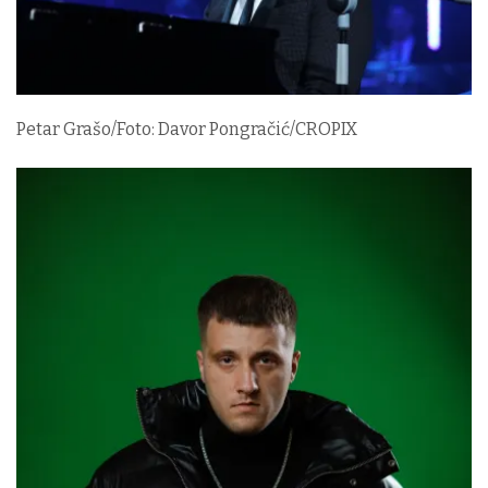
Petar Grašo/Foto: Davor Pongračić/CROPIX