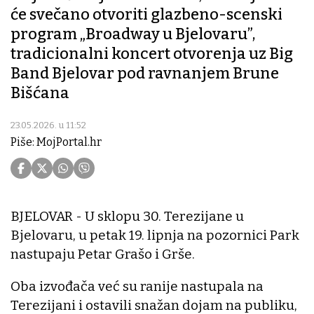
će svečano otvoriti glazbeno-scenski
program „Broadway u Bjelovaru”,
tradicionalni koncert otvorenja uz Big
Band Bjelovar pod ravnanjem Brune
Bišćana
23.05.2026. u 11:52
Piše: MojPortal.hr
BJELOVAR - U sklopu 30. Terezijane u
Bjelovaru, u petak 19. lipnja na pozornici Park
nastupaju Petar Grašo i Grše.
Oba izvođača već su ranije nastupala na
Terezijani i ostavili snažan dojam na publiku,