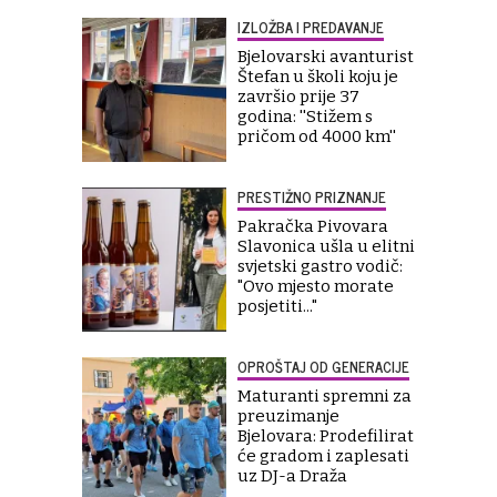
IZLOŽBA I PREDAVANJE
Bjelovarski avanturist
Štefan u školi koju je
završio prije 37
godina: ''Stižem s
pričom od 4000 km''
PRESTIŽNO PRIZNANJE
Pakračka Pivovara
Slavonica ušla u elitni
svjetski gastro vodič:
"Ovo mjesto morate
posjetiti..."
OPROŠTAJ OD GENERACIJE
Maturanti spremni za
preuzimanje
Bjelovara: Prodefilirat
će gradom i zaplesati
uz DJ-a Draža