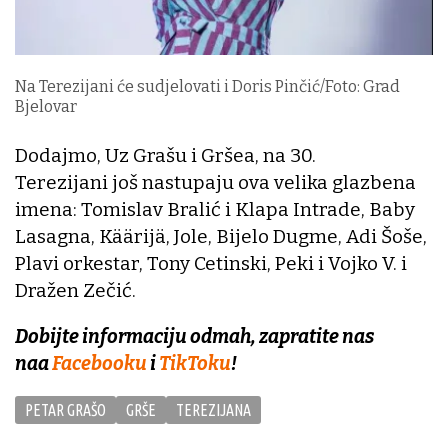
Na Terezijani će sudjelovati i Doris Pinčić/Foto: Grad
Bjelovar
Dodajmo, Uz Grašu i Gršea, na 30.
Terezijani još nastupaju ova velika glazbena
imena: Tomislav Bralić i Klapa Intrade, Baby
Lasagna, Käärijä, Jole, Bijelo Dugme, Adi Šoše,
Plavi orkestar, Tony Cetinski, Peki i Vojko V. i
Dražen Zečić.
Dobijte informaciju odmah, zapratite nas
naa
Facebooku
i
TikToku
!
PETAR GRAŠO
GRŠE
TEREZIJANA