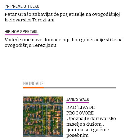
PRIPREME U TIJEKU
Petar Grašo zabavljat će posjetitelje na ovogodišnjoj
bjelovarskoj Terezijani
HIP-HOP SPEKTAKL
Vodeće ime nove domaće hip-hop generacije stiže na
ovogodišnju Terezijanu
NAJNOVIJE
JANE’S WALK
KAD 'LIVADE'
PROGOVORE
Upoznajte daruvarsko
naselje s dušom i
ljudima koji ga čine
posebnim