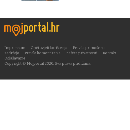
Impressum
Opći uvjeti korištenja
Pravila prenošenja
sadržaja
Pravila komentiranja
Zaštita privatnosti
Kontakt
Oglašavanje
Copyright © Mojportal 2020. Sva prava pridržana.