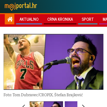
AKTUALNO
CRNA KRONIKA
SPORT
M
Foto: Tom Dubravec/CROPIX, Štefan Brajković