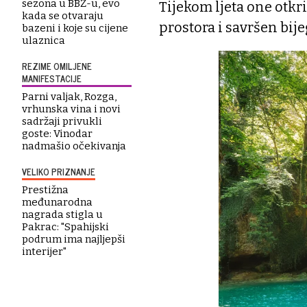
sezona u BBŽ-u, evo
Tijekom ljeta one otkri
kada se otvaraju
prostora i savršen bij
bazeni i koje su cijene
ulaznica
REZIME OMILJENE
MANIFESTACIJE
Parni valjak, Rozga,
vrhunska vina i novi
sadržaji privukli
goste: Vinodar
nadmašio očekivanja
VELIKO PRIZNANJE
Prestižna
međunarodna
nagrada stigla u
Pakrac: "Spahijski
podrum ima najljepši
interijer"