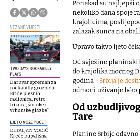
Ponekad su najljepši 
nekoliko dana spoje ra
krajolicima, poslijepod
VEZANE VIJESTI
zalazak sunca na obali 
Upravo takvo ljeto čeka 
Od svježine planinski
TWO DAYS ROCKABILLY
do krajolika moćnog Du
PLAYS
godina -
Srbija je dest
Daruvar spreman za
rockabilly groznicu:
odmor i uživanje lako
Bit će plesnih
radionica, retro
Od uzbudljivog 
frizura, šminke i
vrhunske glazbe"
Tare
LJETO MOŽE POČETI
DETALJAN VODIČ
Planine Srbije odavno
Kreće kupališna