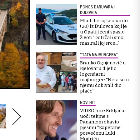
PONOS DARUVARA I
ĐULOVCA
Mladi heroj Leonardo
(20) iz Đulovca koji je
u Opatiji ženi spasio
život: "Dotrčali smo,
masirali joj srce..."
''TATA MAJBURGERA''
Branko Ognjenović u
Bjelovaru dijelio
legendarni
majburger: ''Neki su u
njemu dobivali dio
plaće''
NOVI HIT
VIDEO Jure Brkljača
uoči tekme s
Panamom obavio
pjesmu ''Kapetane''
posvećenu Luki
Modriću