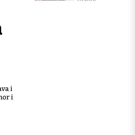
h
va i
mor i