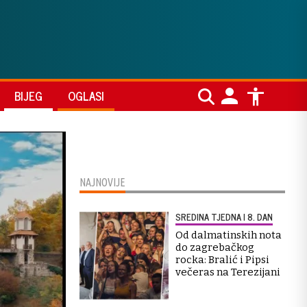
BIJEG
OGLASI
NAJNOVIJE
SREDINA TJEDNA I 8. DAN
Od dalmatinskih nota
do zagrebačkog
rocka: Bralić i Pipsi
večeras na Terezijani