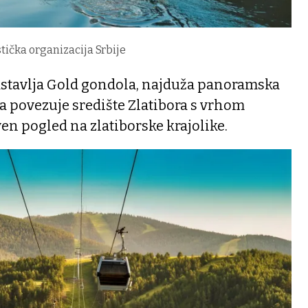
stička organizacija Srbije
dstavlja Gold gondola, najduža panoramska
ja povezuje središte Zlatibora s vrhom
ven pogled na zlatiborske krajolike.