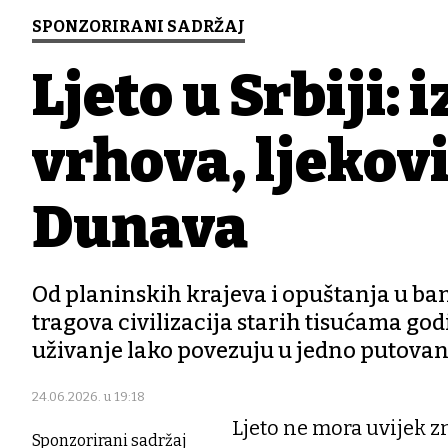
SPONZORIRANI SADRŽAJ
Ljeto u Srbiji:
vrhova, ljekovi
Dunava
Od planinskih krajeva i opuštanja u ba
tragova civilizacija starih tisućama godi
uživanje lako povezuju u jedno putovanj
24.06.2026. u 19:18
Ljeto ne mora uvijek z
Sponzorirani sadržaj