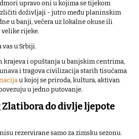
odmori upravo oni u kojima se tijekom
zličiti doživljaji - jutro među planinskim
ne u banji, večera uz lokalne okuse ili
velike rijeke.
vas u Srbiji.
h krajeva i opuštanja u banjskim centrima,
nava i tragova civilizacija starih tisućama
inacija
u kojoj se priroda, kultura, aktivan
 povezuju u jedno putovanje.
Zlatibora do divlje ljepote
 nisu rezervirane samo za zimsku sezonu.