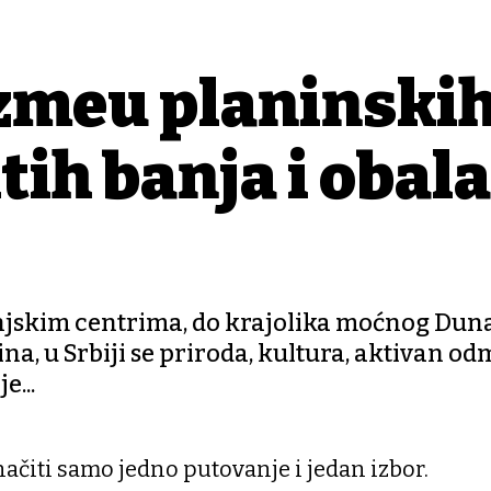
 između planinski
tih banja i obala
njskim centrima, do krajolika moćnog Duna
na, u Srbiji se priroda, kultura, aktivan od
e...
načiti samo jedno putovanje i jedan izbor.