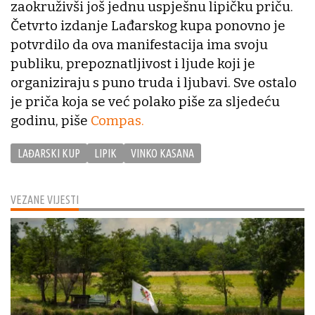
zaokruživši još jednu uspješnu lipičku priču.
Četvrto izdanje Lađarskog kupa ponovno je
potvrdilo da ova manifestacija ima svoju
publiku, prepoznatljivost i ljude koji je
organiziraju s puno truda i ljubavi. Sve ostalo
je priča koja se već polako piše za sljedeću
godinu, piše
Compas.
LAĐARSKI KUP
LIPIK
VINKO KASANA
VEZANE VIJESTI