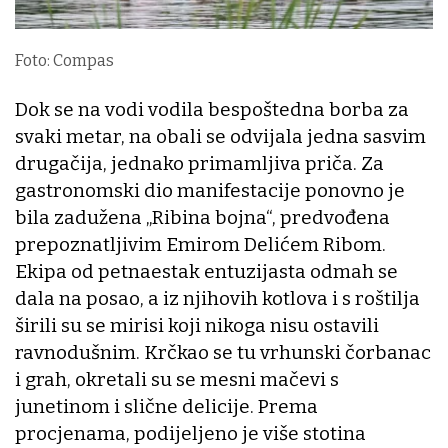
Foto: Compas
Dok se na vodi vodila bespoštedna borba za
svaki metar, na obali se odvijala jedna sasvim
drugačija, jednako primamljiva priča. Za
gastronomski dio manifestacije ponovno je
bila zadužena „Ribina bojna“, predvođena
prepoznatljivim Emirom Delićem Ribom.
Ekipa od petnaestak entuzijasta odmah se
dala na posao, a iz njihovih kotlova i s roštilja
širili su se mirisi koji nikoga nisu ostavili
ravnodušnim. Krčkao se tu vrhunski čorbanac
i grah, okretali su se mesni mačevi s
junetinom i slične delicije. Prema
procjenama, podijeljeno je više stotina