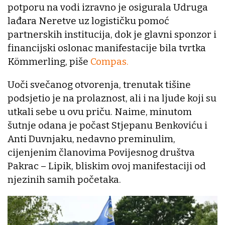
potporu na vodi izravno je osigurala Udruga
lađara Neretve uz logističku pomoć
partnerskih institucija, dok je glavni sponzor i
financijski oslonac manifestacije bila tvrtka
Kömmerling, piše
Compas.
Uoči svečanog otvorenja, trenutak tišine
podsjetio je na prolaznost, ali i na ljude koji su
utkali sebe u ovu priču. Naime, minutom
šutnje odana je počast Stjepanu Benkoviću i
Anti Duvnjaku, nedavno preminulim,
cijenjenim članovima Povijesnog društva
Pakrac – Lipik, bliskim ovoj manifestaciji od
njezinih samih početaka.