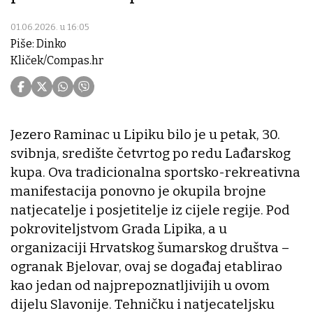
01.06.2026. u 16:05
Piše: Dinko
Kliček/Compas.hr
Jezero Raminac u Lipiku bilo je u petak, 30.
svibnja, središte četvrtog po redu Lađarskog
kupa. Ova tradicionalna sportsko-rekreativna
manifestacija ponovno je okupila brojne
natjecatelje i posjetitelje iz cijele regije. Pod
pokroviteljstvom Grada Lipika, a u
organizaciji Hrvatskog šumarskog društva –
ogranak Bjelovar, ovaj se događaj etablirao
kao jedan od najprepoznatljivijih u ovom
dijelu Slavonije. Tehničku i natjecateljsku