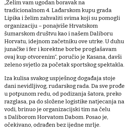
„Želim vam ugodan boravak na
tradicionalnom 4. Lađarskom kupu grada
Lipika i želim zahvaliti svima koji su pomogli
organizaciju – ponajviše Hrvatskom
šumarskom društvu kao i našem Daliboru
Horvatu, idejnom začetniku ove utrke. U duhu
junačke i fer i korektne borbe proglašavam
ovaj kup otvorenim“, poručio je Kasana, davši
zeleno svjetlo za početak sportskog spektakla.
Iza kulisa svakog uspješnog događaja stoje
dani nevidljivog, rudarskog rada. Da sve prođe
u potpunom redu, od podizanja šatora, preko
razglasa, pa do složene logistike natjecanja na
vodi, brinuo je organizacijski tim na čelu
s Daliborom Horvatom Dabom. Posao je,
očekivano, odrađen bez ijedne mrlje.