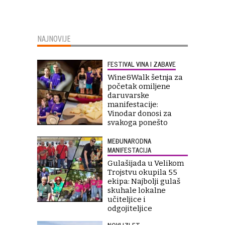
NAJNOVIJE
FESTIVAL VINA I ZABAVE
Wine&Walk šetnja za
početak omiljene
daruvarske
manifestacije:
Vinodar donosi za
svakoga ponešto
MEĐUNARODNA
MANIFESTACIJA
Gulašijada u Velikom
Trojstvu okupila 55
ekipa: Najbolji gulaš
skuhale lokalne
učiteljice i
odgojiteljice