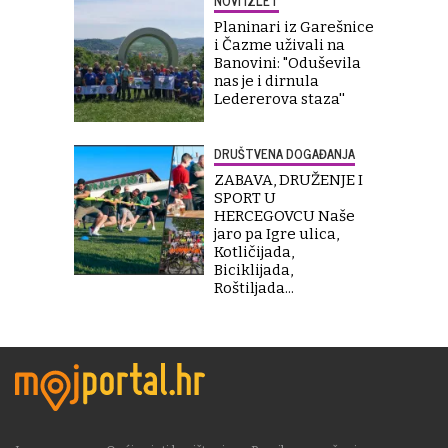
NOVI IZLET
Planinari iz Garešnice
i Čazme uživali na
Banovini: "Oduševila
nas je i dirnula
Ledererova staza''
DRUŠTVENA DOGAĐANJA
ZABAVA, DRUŽENJE I
SPORT U
HERCEGOVCU Naše
jaro pa Igre ulica,
Kotličijada,
Biciklijada,
Roštiljada...