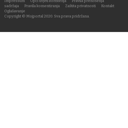
Impressum
Opći uvjeti korištenja
Pravila prenošenja
sadržaja
Pravila komentiranja
Zaštita privatnosti
Kontakt
Oglašavanje
Copyright © Mojportal 2020. Sva prava pridržana.