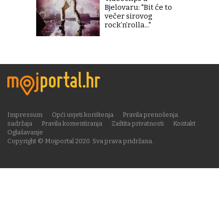
Bjelovaru: "Bit će to
večer sirovog
rock’n’rolla..."
Impressum
Opći uvjeti korištenja
Pravila prenošenja
sadržaja
Pravila komentiranja
Zaštita privatnosti
Kontakt
Oglašavanje
Copyright © Mojportal 2020. Sva prava pridržana.