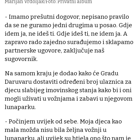
Marijan Vrdoljak/Foto: Privatni album
- Imamo prešutni dogovor, nepisano pravilo
da se ne guramo jedni drugima u posao. Gdje
idem ja, ne ideš ti. Gdje ideš ti, ne idem ja. A
zapravo rado zajedno surađujemo i sklapamo
partnerske ugovore, zaključuje naš
sugovornik.
Na samom kraju je dodao kako će Gradu
Daruvaru dostaviti određeni broj ulaznica za
djecu slabijeg imovinskog stanja kako bi i oni
mogli uživati u vožnjama i zabavi u njegovom
lunaparku.
- Počinjem uvijek od sebe. Moja djeca kao
mala možda nisu bila željna vožnji u
lunaparku, ali uvijek su htjela ono što nam je