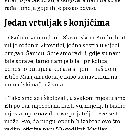
Pitamo ga otkud su, a odgovara nam da su se
rađali ondje gdje ih je posao odveo.
Jedan vrtuljak s konjićima
- Osobno sam rođen u Slavonskom Brodu, brat
mi je rođen u Virovitici, jedna sestra u Rijeci,
druga u Šamcu. Gdje smo radili, gdje su nam
bile sprave, tamo nam je bila i prikolica,
odnosno putujuća kuća, a s njom i naš dom,
ističe Marijan i dodaje kako su naviknuli na
nomadski način života.
- Tako smo se i školovali, u svakom mjestu smo
išli po par mjeseci na nastavu, mijenjali bismo
mjesta, upoznavali nove prijatelje… Sve se to
može. Evo, da mogu, opet bih izabrao ovo što
radim, otkriva nam 50-godišnji Marijan.