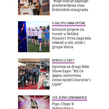
''Moje vino je najbolje''
predstavljena vina
Erdutskih vinograda
U SKLOPU DANA OPĆINE
Krenule prijave za
turnir u Velikoj
Pisanici: Prva nagrada
vikend u vili, stiže i
grupa Vatra
BENCEU U ČAST
Sprema se drugi Bike
Show Expo: ''Bit će
sjajno, motorima
ćemo spojiti Daruvar i
Lipik''
JOŠ JEDNO IZNENAĐENJE
Pips, Chips &
Videoclips u