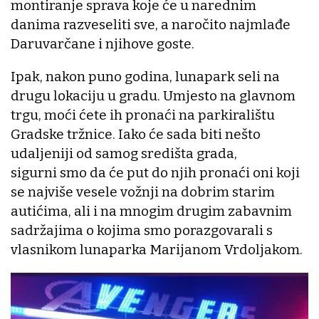
montiranje sprava koje će u narednim
danima razveseliti sve, a naročito najmlađe
Daruvarčane i njihove goste.
Ipak, nakon puno godina, lunapark seli na
drugu lokaciju u gradu. Umjesto na glavnom
trgu, moći ćete ih pronaći na parkiralištu
Gradske tržnice. Iako će sada biti nešto
udaljeniji od samog središta grada,
sigurni smo da će put do njih pronaći oni koji
se najviše vesele vožnji na dobrim starim
autićima, ali i na mnogim drugim zabavnim
sadržajima o kojima smo porazgovarali s
vlasnikom lunaparka Marijanom Vrdoljakom.